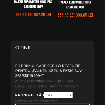
Falken EUROWINTER HS02 PRO
Falken EUROWINTER HS01
225/65R17 106V
175/60R18 85H
Prețul
Prețul
738.63
lei
637.29
lei
Prețul
Prețul
444.45
lei
393.65
lei
inițial
curent
inițial
curen
a
este:
a
este:
fost:
637.29 lei.
fost:
393.65 
738.63 lei.
444.45 lei.
OPINII
FII PRIMUL CARE SCRII O RECENZIE
PENTRU „FALKEN AZENIS FK510 SUV
265/55R19 109Y”
Adresa ta de email nu va fi publicată.
Câmpurile obligatorii sunt marcate cu
*
RATING-UL TĂU
Recenzia dumneavoastră
*