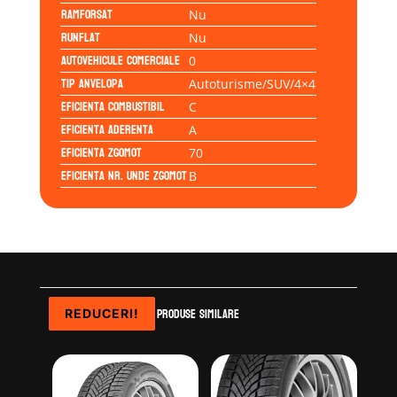
Ramforsat
Nu
Runflat
Nu
Autovehicule comerciale
0
Tip anvelopa
Autoturisme/SUV/4×4
Eficienta Combustibil
C
Eficienta Aderenta
A
Eficienta Zgomot
70
Eficienta Nr. Unde Zgomot
B
Produse similare
REDUCERI!
REDUCERI!
REDUCERI!
REDUCERI!