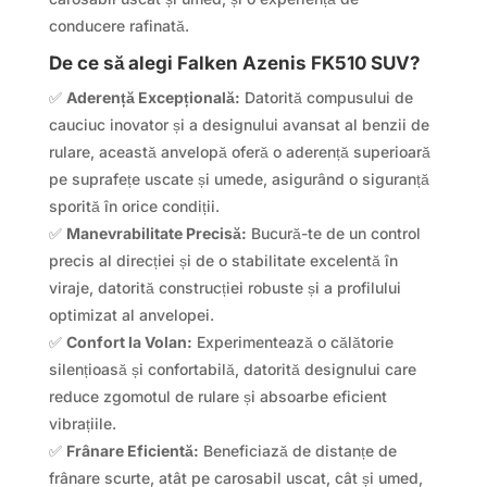
conducere rafinată.
De ce să alegi Falken Azenis FK510 SUV?
✅
Aderență Excepțională:
Datorită compusului de
cauciuc inovator și a designului avansat al benzii de
rulare, această anvelopă oferă o aderență superioară
pe suprafețe uscate și umede, asigurând o siguranță
sporită în orice condiții.
✅
Manevrabilitate Precisă:
Bucură-te de un control
precis al direcției și de o stabilitate excelentă în
viraje, datorită construcției robuste și a profilului
optimizat al anvelopei.
✅
Confort la Volan:
Experimentează o călătorie
silențioasă și confortabilă, datorită designului care
reduce zgomotul de rulare și absoarbe eficient
vibrațiile.
✅
Frânare Eficientă:
Beneficiază de distanțe de
frânare scurte, atât pe carosabil uscat, cât și umed,