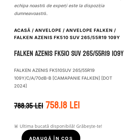
echipa noastră de experți este la dispoziția
dumneavoastră.
ACASĂ
/
ANVELOPE
/
ANVELOPE FALKEN
/
FALKEN AZENIS FK510 SUV 265/55R19 109Y
Falken AZENIS FK510 SUV 265/55R19 109Y
FALKEN AZENIS FK510SUV 265/55R19
109Y/C/A/70dB-B [CAMAPANIE FALKEN] [DOT
2024]
Prețul
Prețul
758.18
lei
788.35
lei
inițial
curent
a
este:
fost:
758.18 lei.
788.35 lei.
🚨 Ultima bucată disponibilă! Grăbește-te!
ADAUGĂ ÎN COȘ