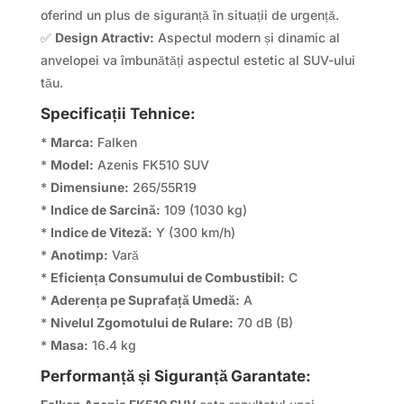
oferind un plus de siguranță în situații de urgență.
✅
Design Atractiv:
Aspectul modern și dinamic al
anvelopei va îmbunătăți aspectul estetic al SUV-ului
tău.
Specificații Tehnice:
*
Marca:
Falken
*
Model:
Azenis FK510 SUV
*
Dimensiune:
265/55R19
*
Indice de Sarcină:
109 (1030 kg)
*
Indice de Viteză:
Y (300 km/h)
*
Anotimp:
Vară
*
Eficiența Consumului de Combustibil:
C
*
Aderența pe Suprafață Umedă:
A
*
Nivelul Zgomotului de Rulare:
70 dB (B)
*
Masa:
16.4 kg
Performanță și Siguranță Garantate: