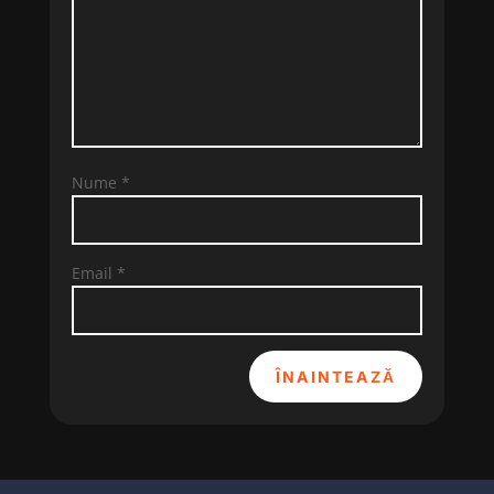
Nume
*
Email
*
ÎNAINTEAZĂ