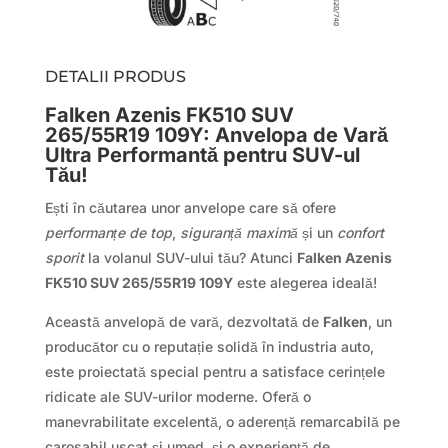
DETALII PRODUS
Falken Azenis FK510 SUV
265/55R19 109Y: Anvelopa de Vară
Ultra Performantă pentru SUV-ul
Tău!
Ești în căutarea unor anvelope care să ofere
performanțe de top
,
siguranță maximă
și un
confort
sporit
la volanul SUV-ului tău? Atunci
Falken Azenis
FK510 SUV 265/55R19 109Y
este alegerea ideală!
Această anvelopă de vară, dezvoltată de
Falken
, un
producător cu o reputație solidă în industria auto,
este proiectată special pentru a satisface cerințele
ridicate ale SUV-urilor moderne. Oferă o
manevrabilitate excelentă, o aderență remarcabilă pe
carosabil uscat și umed, și o experiență de