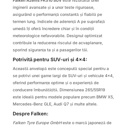
Falken Azenis FK510 SUV
este rezultatul unei
inginerii avansate și a unor teste riguroase,
asigurând o performanță constantă și fiabilă pe
termen lung. Indicele de aderență A pe suprafață
umedă îți oferă încredere chiar și în condiții
meteorologice nefavorabile. Designul optimizat
contribuie la reducerea riscului de acvaplanare,
sporind siguranța ta și a pasagerilor tăi.
Potrivită pentru SUV-uri și 4×4:
Această anvelopă este concepută special pentru a
se potrivi unei game largi de SUV-uri și vehicule 4×4,
oferind performanțe optime și o experiență de
conducere îmbunătățită. Dimensiunea 265/55R19
este ideală pentru modele populare precum BMW X5,
Mercedes-Benz GLE, Audi Q7 și multe altele.
Despre Falken:
Falken Tyre Europe GmbH
este o marcă japoneză de