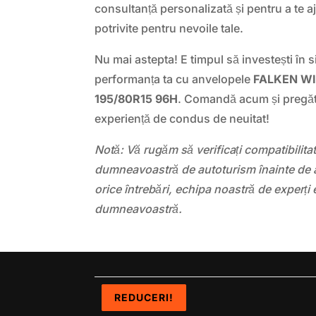
consultanță personalizată și pentru a te a
potrivite pentru nevoile tale.
Nu mai astepta! E timpul să investești în s
performanța ta cu anvelopele
FALKEN W
195/80R15 96H
. Comandă acum și pregăt
experiență de condus de neuitat!
Notă: Vă rugăm să verificați compatibilit
dumneavoastră de autoturism înainte de a
orice întrebări, echipa noastră de experți 
dumneavoastră.
REDUCERI!
REDUCERI!
REDUCERI!
REDUCERI!