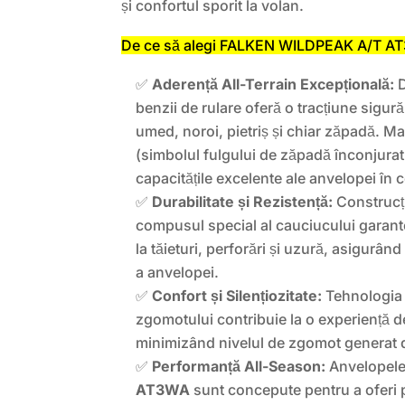
și confortul sporit la volan.
De ce să alegi FALKEN WILDPEAK A/T A
✅
Aderență All-Terrain Excepțională:
D
benzii de rulare oferă o tracțiune sigur
umed, noroi, pietriș și chiar zăpadă. 
(simbolul fulgului de zăpadă înconjurat
capacitățile excelente ale anvelopei în c
✅
Durabilitate și Rezistență:
Construcți
compusul special al cauciucului garant
la tăieturi, perforări și uzură, asigurân
a anvelopei.
✅
Confort și Silențiozitate:
Tehnologia 
zgomotului contribuie la o experiență 
minimizând nivelul de zgomot generat 
✅
Performanță All-Season:
Anvelopel
AT3WA
sunt concepute pentru a oferi p