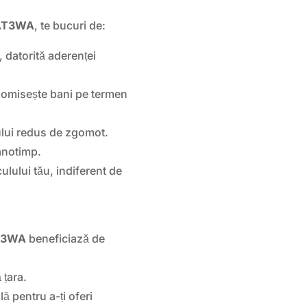
 AT3WA
, te bucuri de:
, datorită aderenței
onomisește bani pe termen
lului redus de zgomot.
anotimp.
ulului tău, indiferent de
T3WA
beneficiază de
 țara.
ă pentru a-ți oferi