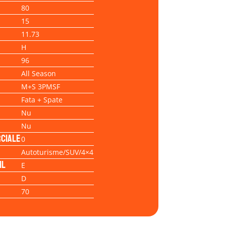
80
15
11.73
H
96
All Season
M+S 3PMSF
Fata + Spate
Nu
Nu
ciale
0
Autoturisme/SUV/4×4
il
E
D
70