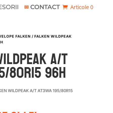
SORII
CONTACT
Articole 0
VELOPE FALKEN
/ FALKEN WILDPEAK
6H
WILDPEAK A/T
5/80R15 96H
LKEN WILDPEAK A/T AT3WA 195/80R15
rețul
Prețul