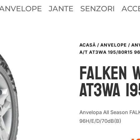
ANVELOPE
JANTE
SENZORI
ACCE
ACASĂ
/
ANVELOPE
/
AN
A/T AT3WA 195/80R15 9
Falken 
AT3WA 19
Anvelopa All Season FA
96H/E/D/70dB(B)
P