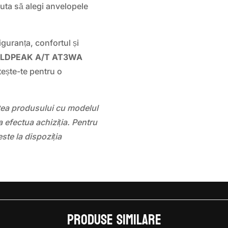
juta să alegi anvelopele
iguranța, confortul și
ILDPEAK A/T AT3WA
ește-te pentru o
atea produsului cu modelul
 efectua achiziția. Pentru
este la dispoziția
Produse similare