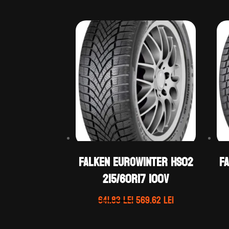
Falken EUROWINTER HS02
F
215/60R17 100V
Prețul
Prețul
641.83
lei
569.62
lei
inițial
curent
a
este: