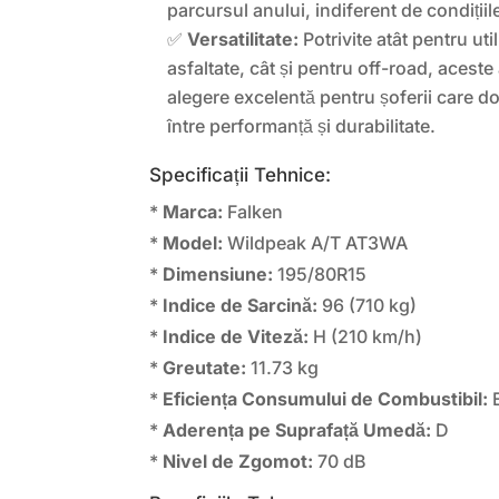
parcursul anului, indiferent de condiții
✅
Versatilitate:
Potrivite atât pentru ut
asfaltate, cât și pentru off-road, acest
alegere excelentă pentru șoferii care d
între performanță și durabilitate.
Specificații Tehnice:
*
Marca:
Falken
*
Model:
Wildpeak A/T AT3WA
*
Dimensiune:
195/80R15
*
Indice de Sarcină:
96 (710 kg)
*
Indice de Viteză:
H (210 km/h)
*
Greutate:
11.73 kg
*
Eficiența Consumului de Combustibil:
*
Aderența pe Suprafață Umedă:
D
*
Nivel de Zgomot:
70 dB