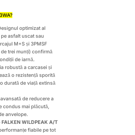
T3WA?
esignul optimizat al
ă pe asfalt uscat sau
Marcajul M+S și 3PMSF
 de trei munți) confirmă
ondiții de iarnă.
a robustă a carcasei și
ează o rezistență sporită
d o durată de viață extinsă
avansată de reducere a
de condus mai plăcută,
de anvelope.
e
FALKEN WILDPEAK A/T
erformanțe fiabile pe tot