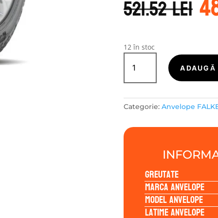
4
in
521.52
lei
a
f
52
12 în stoc
Cantitate
Falken
ADAUGĂ 
WILDPEAK
A/T
AT3WA
Categorie:
Anvelope FALK
195/80R15
96H
INFORMA
Greutate
Marca anvelope
Model anvelope
Latime anvelope