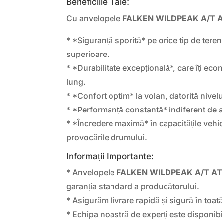
Beneficiile Tale:
Cu anvelopele
FALKEN WILDPEAK A/T
* *Siguranță sporită* pe orice tip de teren
superioare.
* *Durabilitate excepțională*, care îți ec
lung.
* *Confort optim* la volan, datorită nive
* *Performanță constantă* indiferent de 
* *Încredere maximă* în capacitățile vehic
provocările drumului.
Informații Importante:
* Anvelopele
FALKEN WILDPEAK A/T A
garanția standard a producătorului.
* Asigurăm livrare rapidă și sigură în toată
* Echipa noastră de experți este disponibil