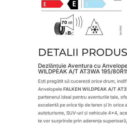
DETALII PRODU
Dezlănțuie Aventura cu Anvelop
WILDPEAK A/T AT3WA 195/80R1
Ești pregătit să cucerești orice drum, indi
Anvelopele
FALKEN WILDPEAK A/T AT3
partenerul ideal pentru aventurile tale, o
excelentă pe orice tip de teren și în orice
autoturisme, SUV-uri și vehicule 4×4, ace
te vor surprinde prin aderența superioară,