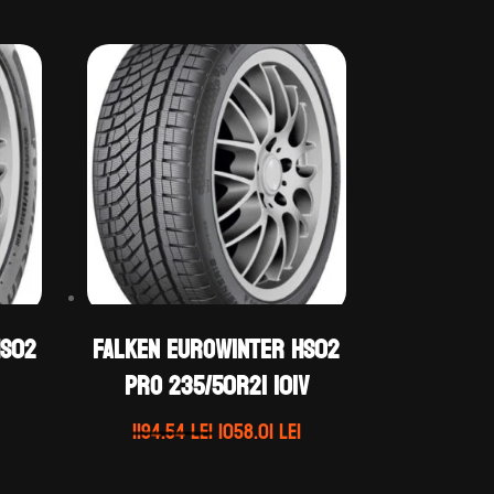
HS02
Falken EUROWINTER HS02
PRO 235/50R21 101V
Prețul
Prețul
Prețul
1194.54
lei
1058.01
lei
curent
inițial
curent
este:
a
este: