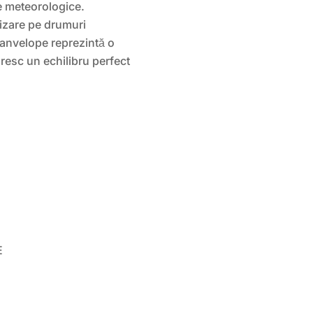
le meteorologice.
ilizare pe drumuri
e anvelope reprezintă o
oresc un echilibru perfect
E