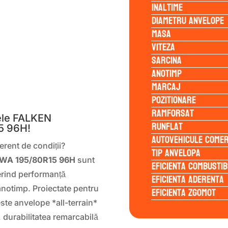
Inaltime
Diametru anvelope
Masa
Viteza
Sarcina
Anotimp
Marcaj
S
Pozitionare
Ramforsat
ele FALKEN
Runflat
5 96H!
Autovehicule comer
ferent de condiții?
Tip anvelopa
WA 195/80R15 96H
sunt
Eficienta Combustib
ferind performanță
Eficienta Aderenta
 anotimp. Proiectate pentru
Eficienta Zgomot
ste anvelope *all-terrain*
 durabilitatea remarcabilă