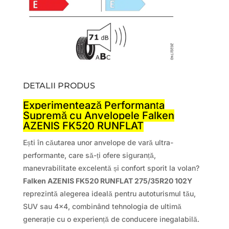
DETALII PRODUS
Experimentează Performanța
Supremă cu Anvelopele Falken
AZENIS FK520 RUNFLAT
Ești în căutarea unor anvelope de vară ultra-
performante, care să-ți ofere siguranță,
manevrabilitate excelentă și confort sporit la volan?
Falken AZENIS FK520 RUNFLAT 275/35R20 102Y
reprezintă alegerea ideală pentru autoturismul tău,
SUV sau 4×4, combinând tehnologia de ultimă
generație cu o experiență de conducere inegalabilă.