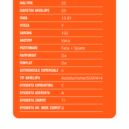
Inaltime
35
Diametru anvelope
20
Masa
13.81
Viteza
Y
Sarcina
102
Anotimp
Vara
Pozitionare
Fata + Spate
Ramforsat
Da
Runflat
Da
Autovehicule comerciale
0
Tip anvelopa
Autoturisme/SUV/4×4
Eficienta Combustibil
C
Eficienta Aderenta
A
Eficienta Zgomot
71
Eficienta Nr. Unde Zgomot
B