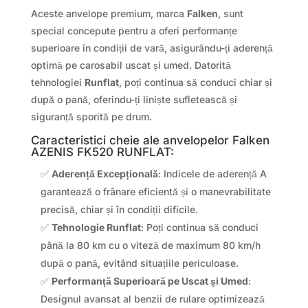
Aceste anvelope premium, marca
Falken
, sunt
special concepute pentru a oferi performanțe
superioare în condiții de vară, asigurându-ți aderență
optimă pe carosabil uscat și umed. Datorită
tehnologiei
Runflat
, poți continua să conduci chiar și
după o pană, oferindu-ți liniște sufletească și
siguranță sporită pe drum.
Caracteristici cheie ale anvelopelor Falken
AZENIS FK520 RUNFLAT:
✅
Aderență Excepțională
: Indicele de aderență A
garantează o frânare eficientă și o manevrabilitate
precisă, chiar și în condiții dificile.
✅
Tehnologie Runflat
: Poți continua să conduci
până la 80 km cu o viteză de maximum 80 km/h
după o pană, evitând situațiile periculoase.
✅
Performanță Superioară pe Uscat și Umed
:
Designul avansat al benzii de rulare optimizează