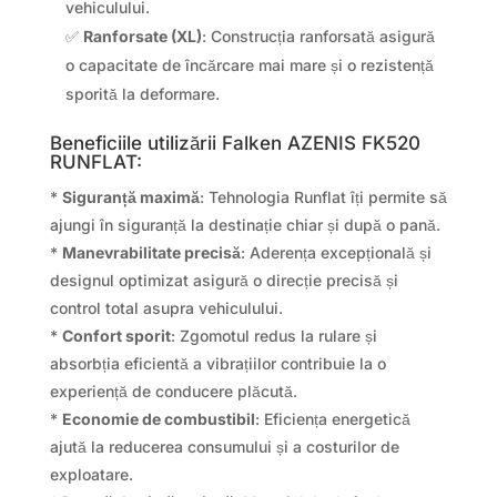
vehiculului.
✅
Ranforsate (XL)
: Construcția ranforsată asigură
o capacitate de încărcare mai mare și o rezistență
sporită la deformare.
Beneficiile utilizării Falken AZENIS FK520
RUNFLAT:
*
Siguranță maximă
: Tehnologia Runflat îți permite să
ajungi în siguranță la destinație chiar și după o pană.
*
Manevrabilitate precisă
: Aderența excepțională și
designul optimizat asigură o direcție precisă și
control total asupra vehiculului.
*
Confort sporit
: Zgomotul redus la rulare și
absorbția eficientă a vibrațiilor contribuie la o
experiență de conducere plăcută.
*
Economie de combustibil
: Eficiența energetică
ajută la reducerea consumului și a costurilor de
exploatare.