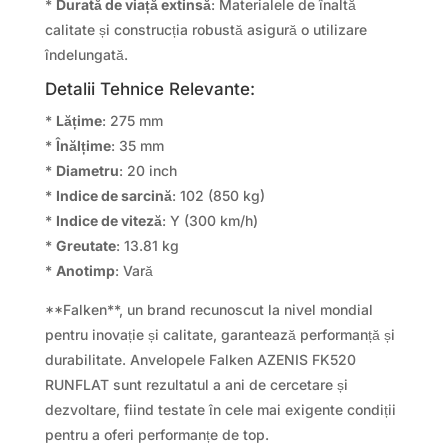
*
Durată de viață extinsă
: Materialele de înaltă
calitate și construcția robustă asigură o utilizare
îndelungată.
Detalii Tehnice Relevante:
*
Lățime
: 275 mm
*
Înălțime
: 35 mm
*
Diametru
: 20 inch
*
Indice de sarcină
: 102 (850 kg)
*
Indice de viteză
: Y (300 km/h)
*
Greutate
: 13.81 kg
*
Anotimp
: Vară
**Falken**, un brand recunoscut la nivel mondial
pentru inovație și calitate, garantează performanță și
durabilitate. Anvelopele Falken AZENIS FK520
RUNFLAT sunt rezultatul a ani de cercetare și
dezvoltare, fiind testate în cele mai exigente condiții
pentru a oferi performanțe de top.