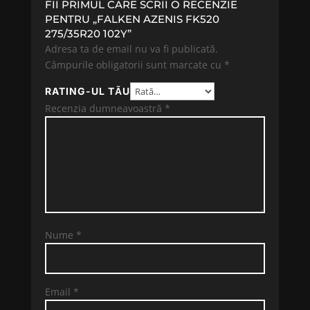
FII PRIMUL CARE SCRII O RECENZIE
PENTRU „FALKEN AZENIS FK520
275/35R20 102Y”
Adresa ta de email nu va fi publicată.
Câmpurile obligatorii sunt marcate cu
*
RATING-UL TĂU
Recenzia dumneavoastră
*
Nume
*
Email
*