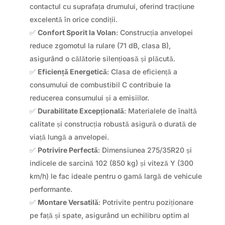
contactul cu suprafața drumului, oferind tracțiune
excelentă în orice condiții.
✅
Confort Sporit la Volan
: Construcția anvelopei
reduce zgomotul la rulare (71 dB, clasa B),
asigurând o călătorie silențioasă și plăcută.
✅
Eficiență Energetică
: Clasa de eficiență a
consumului de combustibil C contribuie la
reducerea consumului și a emisiilor.
✅
Durabilitate Excepțională
: Materialele de înaltă
calitate și construcția robustă asigură o durată de
viață lungă a anvelopei.
✅
Potrivire Perfectă
: Dimensiunea 275/35R20 și
indicele de sarcină 102 (850 kg) și viteză Y (300
km/h) le fac ideale pentru o gamă largă de vehicule
performante.
✅
Montare Versatilă
: Potrivite pentru poziționare
pe față și spate, asigurând un echilibru optim al