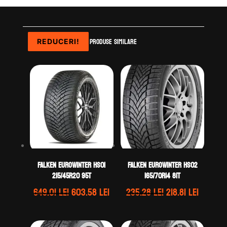
Produse similare
REDUCERI!
REDUCERI!
REDUCERI!
REDUCERI!
Falken EUROWINTER HS01
Falken EUROWINTER HS02
215/45R20 95T
165/70R14 81T
Prețul
Prețul
Prețul
Prețul
649.01
lei
603.58
lei
235.28
lei
218.81
lei
inițial
curent
inițial
curent
a
este:
a
este: