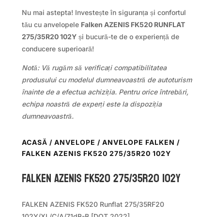
Nu mai astepta! Investește în siguranța și confortul
tău cu anvelopele
Falken AZENIS FK520 RUNFLAT
275/35R20 102Y
și bucură-te de o experiență de
conducere superioară!
Notă: Vă rugăm să verificați compatibilitatea
produsului cu modelul dumneavoastră de autoturism
înainte de a efectua achiziția. Pentru orice întrebări,
echipa noastră de experți este la dispoziția
dumneavoastră.
ACASĂ
/
ANVELOPE
/
ANVELOPE FALKEN
/
FALKEN AZENIS FK520 275/35R20 102Y
Falken AZENIS FK520 275/35R20 102Y
FALKEN AZENIS FK520 Runflat 275/35RF20
102Y/XL/C/A/71dB-B [DOT 2022]