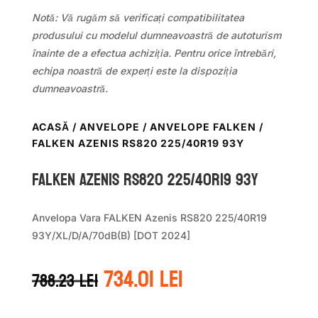
Notă: Vă rugăm să verificați compatibilitatea
produsului cu modelul dumneavoastră de autoturism
înainte de a efectua achiziția. Pentru orice întrebări,
echipa noastră de experți este la dispoziția
dumneavoastră.
ACASĂ
/
ANVELOPE
/
ANVELOPE FALKEN
/
FALKEN AZENIS RS820 225/40R19 93Y
Falken AZENIS RS820 225/40R19 93Y
Anvelopa Vara FALKEN Azenis RS820 225/40R19
93Y/XL/D/A/70dB(B) [DOT 2024]
Prețul
Prețul
734.01
lei
788.23
lei
inițial
curent
a
este: