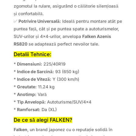
zgomotul la rulare, asigurând o călătorie silențioasă
și confortabilă.
✅
Potrivire Universală:
Ideală pentru montare atât pe
puntea față, cât și pe puntea spate a autoturismelor,
SUV-urilor și 4×4-urilor, anvelopa
Falken Azenis
RS820
se adaptează perfect nevoilor tale.
Detalii Tehnice:
*
Dimensiuni:
225/40R19
*
Indice de Sarcină:
93 (650 kg)
*
Indice de Viteză:
Y (300 km/h)
*
Greutate:
11.24 kg
*
Anotimp:
Vară
*
Tip Anvelopă:
Autoturisme/SUV/4×4
*
Ramforsat:
Da (XL)
De ce să alegi FALKEN?
Falken
, un brand japonez cu o reputație solidă în