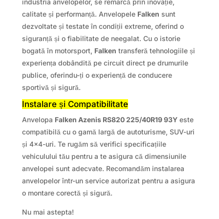
industria anvelopelor, se remarcă prin inovație,
calitate și performanță. Anvelopele
Falken
sunt
dezvoltate și testate în condiții extreme, oferind o
siguranță și o fiabilitate de neegalat. Cu o istorie
bogată în motorsport,
Falken
transferă tehnologiile și
experiența dobândită pe circuit direct pe drumurile
publice, oferindu-ți o experiență de conducere
sportivă și sigură.
Instalare și Compatibilitate
Anvelopa
Falken Azenis RS820 225/40R19 93Y
este
compatibilă cu o gamă largă de autoturisme, SUV-uri
și 4×4-uri. Te rugăm să verifici specificațiile
vehiculului tău pentru a te asigura că dimensiunile
anvelopei sunt adecvate. Recomandăm instalarea
anvelopelor într-un service autorizat pentru a asigura
o montare corectă și sigură.
Nu mai astepta!