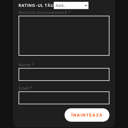
RATING-UL TĂU
Recenzia dumneavoastră
*
Nume
*
Email
*
ÎNAINTEAZĂ