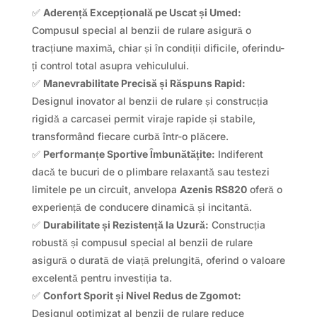
✅
Aderență Excepțională pe Uscat și Umed:
Compusul special al benzii de rulare asigură o
tracțiune maximă, chiar și în condiții dificile, oferindu-
ți control total asupra vehiculului.
✅
Manevrabilitate Precisă și Răspuns Rapid:
Designul inovator al benzii de rulare și construcția
rigidă a carcasei permit viraje rapide și stabile,
transformând fiecare curbă într-o plăcere.
✅
Performanțe Sportive Îmbunătățite:
Indiferent
dacă te bucuri de o plimbare relaxantă sau testezi
limitele pe un circuit, anvelopa
Azenis RS820
oferă o
experiență de conducere dinamică și incitantă.
✅
Durabilitate și Rezistență la Uzură:
Construcția
robustă și compusul special al benzii de rulare
asigură o durată de viață prelungită, oferind o valoare
excelentă pentru investiția ta.
✅
Confort Sporit și Nivel Redus de Zgomot:
Designul optimizat al benzii de rulare reduce