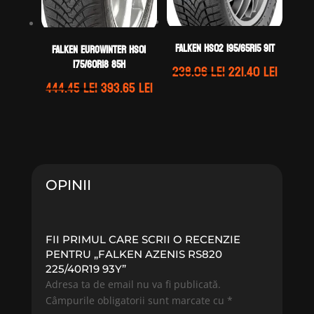
Falken HS02 195/65R15 91T
Falken EUROWINTER HS01
175/60R18 85H
Prețul
Prețul
238.06
lei
221.40
lei
Prețul
Prețul
444.45
lei
393.65
lei
inițial
curent
inițial
curent
a
este:
a
este:
fost:
221.40 
fost:
393.65 lei.
238.06 lei.
444.45 lei.
OPINII
FII PRIMUL CARE SCRII O RECENZIE
PENTRU „FALKEN AZENIS RS820
225/40R19 93Y”
Adresa ta de email nu va fi publicată.
Câmpurile obligatorii sunt marcate cu
*