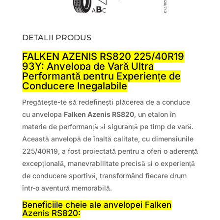
DETALII PRODUS
FALKEN AZENIS RS820 225/40R19
93Y: Anvelopa de Vară Ultra
Performantă pentru Experiențe de
Conducere Inegalabile
Pregătește-te să redefinești plăcerea de a conduce
cu anvelopa
Falken Azenis RS820
, un etalon în
materie de performanță și siguranță pe timp de vară.
Această anvelopă de înaltă calitate, cu dimensiunile
225/40R19, a fost proiectată pentru a oferi o aderență
excepțională, manevrabilitate precisă și o experiență
de conducere sportivă, transformând fiecare drum
într-o aventură memorabilă.
Beneficiile cheie ale anvelopei Falken
Azenis RS820: