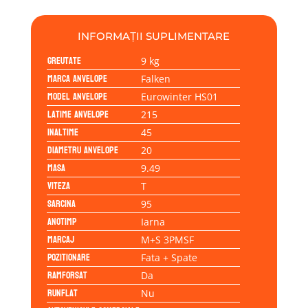
215/45R20
95T
INFORMAȚII SUPLIMENTARE
Greutate
9 kg
Marca anvelope
Falken
Model anvelope
Eurowinter HS01
Latime anvelope
215
Inaltime
45
Diametru anvelope
20
Masa
9.49
Viteza
T
Sarcina
95
Anotimp
Iarna
Marcaj
M+S 3PMSF
Pozitionare
Fata + Spate
Ramforsat
Da
Runflat
Nu