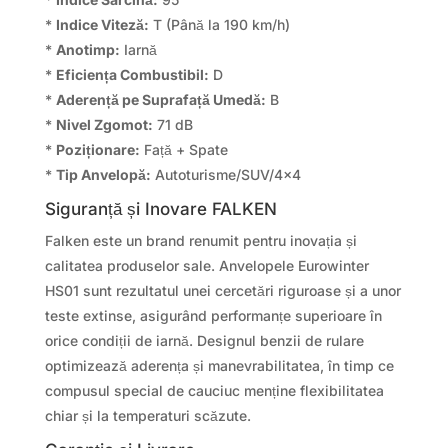
*
Indice Viteză:
T (Până la 190 km/h)
*
Anotimp:
Iarnă
*
Eficiența Combustibil:
D
*
Aderență pe Suprafață Umedă:
B
*
Nivel Zgomot:
71 dB
*
Poziționare:
Față + Spate
*
Tip Anvelopă:
Autoturisme/SUV/4×4
Siguranță și Inovare FALKEN
Falken este un brand renumit pentru inovația și
calitatea produselor sale. Anvelopele Eurowinter
HS01 sunt rezultatul unei cercetări riguroase și a unor
teste extinse, asigurând performanțe superioare în
orice condiții de iarnă. Designul benzii de rulare
optimizează aderența și manevrabilitatea, în timp ce
compusul special de cauciuc menține flexibilitatea
chiar și la temperaturi scăzute.