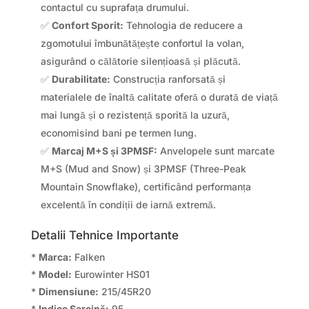
contactul cu suprafața drumului.
✅
Confort Sporit:
Tehnologia de reducere a
zgomotului îmbunătățește confortul la volan,
asigurând o călătorie silențioasă și plăcută.
✅
Durabilitate:
Construcția ranforsată și
materialele de înaltă calitate oferă o durată de viață
mai lungă și o rezistență sporită la uzură,
economisind bani pe termen lung.
✅
Marcaj M+S și 3PMSF:
Anvelopele sunt marcate
M+S (Mud and Snow) și 3PMSF (Three-Peak
Mountain Snowflake), certificând performanța
excelentă în condiții de iarnă extremă.
Detalii Tehnice Importante
*
Marca:
Falken
*
Model:
Eurowinter HS01
*
Dimensiune:
215/45R20
*
Indice Sarcină:
95