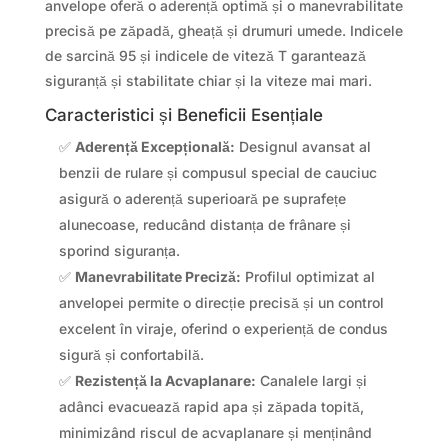
anvelope oferă o aderență optimă și o manevrabilitate
precisă pe zăpadă, gheață și drumuri umede. Indicele
de sarcină 95 și indicele de viteză T garantează
siguranță și stabilitate chiar și la viteze mai mari.
Caracteristici și Beneficii Esențiale
✅
Aderență Excepțională:
Designul avansat al
benzii de rulare și compusul special de cauciuc
asigură o aderență superioară pe suprafețe
alunecoase, reducând distanța de frânare și
sporind siguranța.
✅
Manevrabilitate Preciză:
Profilul optimizat al
anvelopei permite o direcție precisă și un control
excelent în viraje, oferind o experiență de condus
sigură și confortabilă.
✅
Rezistență la Acvaplanare:
Canalele largi și
adânci evacuează rapid apa și zăpada topită,
minimizând riscul de acvaplanare și menținând