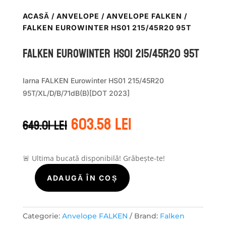
ACASĂ
/
ANVELOPE
/
ANVELOPE FALKEN
/
FALKEN EUROWINTER HS01 215/45R20 95T
Falken EUROWINTER HS01 215/45R20 95T
Iarna FALKEN Eurowinter HS01 215/45R20
95T/XL/D/B/71dB(B)[DOT 2023]
Prețul
Prețul
603.58
lei
649.01
lei
inițial
curent
a
este:
fost:
603.58 lei.
649.01 lei.
🚨 Ultima bucată disponibilă! Grăbește-te!
ADAUGĂ ÎN COȘ
Cantitate
Falken
EUROWINTER
HS01
Categorie:
Anvelope FALKEN
Brand:
Falken