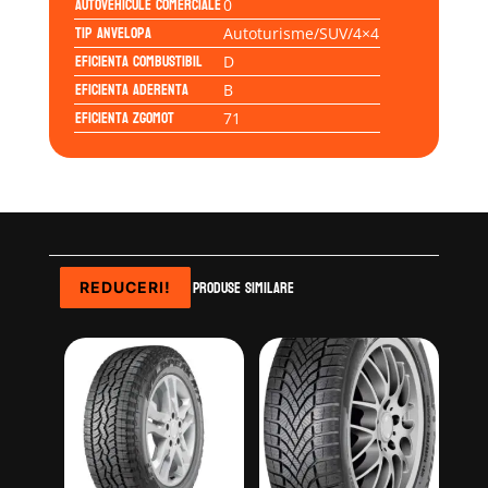
Autovehicule comerciale
0
Tip anvelopa
Autoturisme/SUV/4×4
Eficienta Combustibil
D
Eficienta Aderenta
B
Eficienta Zgomot
71
Produse similare
REDUCERI!
REDUCERI!
REDUCERI!
REDUCERI!