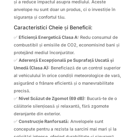
și a reduce impactul asupra mediului. Aceste
anvelope nu sunt doar un produs, ci o investiție în
siguranța și confortul tău.
Caracteristici Cheie și Beneficii:
✅
Eficiență Energetică Clasa A:
Redu consumul de
combustibil și emisiile de CO2, economisind bani și
protejând mediul înconjurător.
✅
Aderență Excepțională pe Suprafață Uscată și
Umedă (Clasa A):
Beneficiază de un control superior
al vehiculului în orice condiții meteorologice de vară,
asigurând o frânare eficientă și o manevrabilitate
precisă.
✅
Nivel Scăzut de Zgomot (69 dB):
Bucură-te de o
călătorie silențioasă și relaxantă, fără zgomote
deranjante din exterior.
✅
Construcție Ranforsată:
Anvelopele sunt
concepute pentru a rezista la sarcini mai mari și la
solicitări intense, oferind durabilitate și siguranță