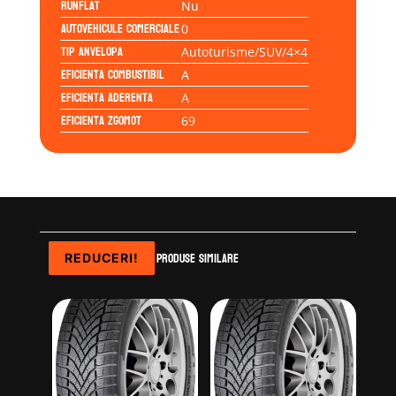
Runflat
Nu
Autovehicule comerciale
0
Tip anvelopa
Autoturisme/SUV/4×4
Eficienta Combustibil
A
Eficienta Aderenta
A
Eficienta Zgomot
69
Produse similare
REDUCERI!
REDUCERI!
REDUCERI!
REDUCERI!