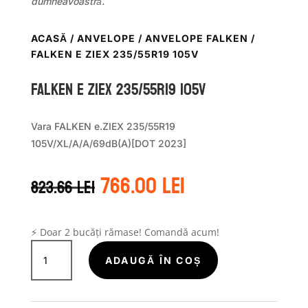
dumneavoastră.
ACASĂ
/
ANVELOPE
/
ANVELOPE FALKEN
/
FALKEN E ZIEX 235/55R19 105V
Falken E ZIEX 235/55R19 105V
Vara FALKEN e.ZIEX 235/55R19
105V/XL/A/A/69dB(A)[DOT 2023]
Prețul
Prețul
766.00
lei
823.66
lei
inițial
curent
a
este:
fost:
766.00 lei.
823.66 lei.
⚡ Doar 2 bucăți rămase! Comandă acum!
Cantitate
Falken
ADAUGĂ ÎN COȘ
E
ZIEX