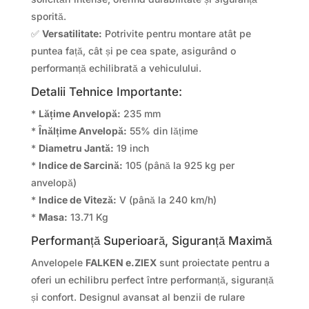
sporită.
✅
Versatilitate:
Potrivite pentru montare atât pe
puntea față, cât și pe cea spate, asigurând o
performanță echilibrată a vehiculului.
Detalii Tehnice Importante:
*
Lățime Anvelopă:
235 mm
*
Înălțime Anvelopă:
55% din lățime
*
Diametru Jantă:
19 inch
*
Indice de Sarcină:
105 (până la 925 kg per
anvelopă)
*
Indice de Viteză:
V (până la 240 km/h)
*
Masa:
13.71 Kg
Performanță Superioară, Siguranță Maximă
Anvelopele
FALKEN e.ZIEX
sunt proiectate pentru a
oferi un echilibru perfect între performanță, siguranță
și confort. Designul avansat al benzii de rulare