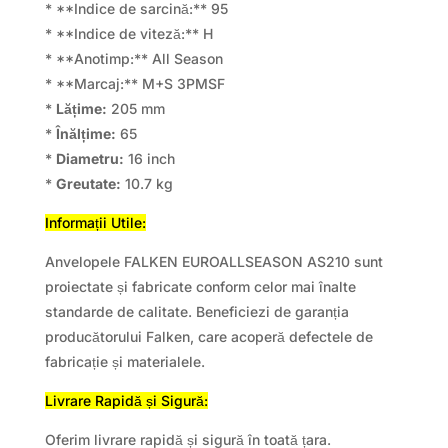
* **Indice de sarcină:** 95
* **Indice de viteză:** H
* **Anotimp:** All Season
* **Marcaj:** M+S 3PMSF
*
Lățime:
205 mm
*
Înălțime:
65
*
Diametru:
16 inch
*
Greutate:
10.7 kg
Informații Utile:
Anvelopele FALKEN EUROALLSEASON AS210 sunt
proiectate și fabricate conform celor mai înalte
standarde de calitate. Beneficiezi de garanția
producătorului Falken, care acoperă defectele de
fabricație și materialele.
Livrare Rapidă și Sigură:
Oferim livrare rapidă și sigură în toată țara.