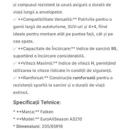
și compusul rezistent la uzură asigură o durată de
viață lungă a anvelopelor.
✅ **Compatibilitate Versatilă:** Potrivite pentru o
gamă largă de autoturisme, SUV-uri și 4×4, fiind
ideale pentru montare atât pe puntea față, cât și pe
cea spate.
✅ **Capacitate de Încărcare:** Indice de sarcină
95
,
suportând o încărcare considerabilă.
✅ **Viteză Maximă:** Indice de viteză
H
, permițând
utilizarea la viteze ridicate în condiții de siguranță.
✅ **Ramforsat:** Construcție
ramforsată
pentru o
rezistență sporită la sarcini și o durată de viață
extinsă.
Specificații Tehnice:
* **Marca:** Falken
* **Model:** EuroAllSeason AS210
*
Dimensiuni:
205/65R16