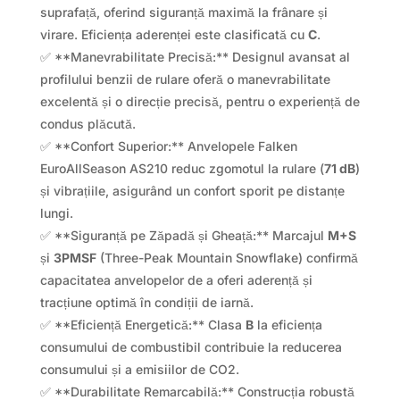
suprafață, oferind siguranță maximă la frânare și
virare. Eficiența aderenței este clasificată cu
C
.
✅ **Manevrabilitate Precisă:** Designul avansat al
profilului benzii de rulare oferă o manevrabilitate
excelentă și o direcție precisă, pentru o experiență de
condus plăcută.
✅ **Confort Superior:** Anvelopele Falken
EuroAllSeason AS210 reduc zgomotul la rulare (
71 dB
)
și vibrațiile, asigurând un confort sporit pe distanțe
lungi.
✅ **Siguranță pe Zăpadă și Gheață:** Marcajul
M+S
și
3PMSF
(Three-Peak Mountain Snowflake) confirmă
capacitatea anvelopelor de a oferi aderență și
tracțiune optimă în condiții de iarnă.
✅ **Eficiență Energetică:** Clasa
B
la eficiența
consumului de combustibil contribuie la reducerea
consumului și a emisiilor de CO2.
✅ **Durabilitate Remarcabilă:** Construcția robustă