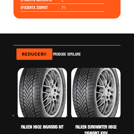
Eficienta Zgomot
71
Produse similare
REDUCERI!
REDUCERI!
REDUCERI!
REDUCERI!
Falken HS02 195/65R15 91T
Falken EUROWINTER HS02
215/65R17 103V