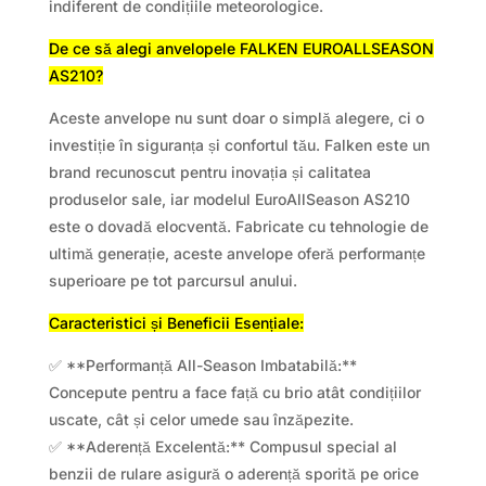
indiferent de condițiile meteorologice.
De ce să alegi anvelopele FALKEN EUROALLSEASON
AS210?
Aceste anvelope nu sunt doar o simplă alegere, ci o
investiție în siguranța și confortul tău. Falken este un
brand recunoscut pentru inovația și calitatea
produselor sale, iar modelul EuroAllSeason AS210
este o dovadă elocventă. Fabricate cu tehnologie de
ultimă generație, aceste anvelope oferă performanțe
superioare pe tot parcursul anului.
Caracteristici și Beneficii Esențiale:
✅ **Performanță All-Season Imbatabilă:**
Concepute pentru a face față cu brio atât condițiilor
uscate, cât și celor umede sau înzăpezite.
✅ **Aderență Excelentă:** Compusul special al
benzii de rulare asigură o aderență sporită pe orice