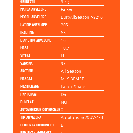
Greutate
9 kg
Marca anvelope
Falken
Model anvelope
EuroAllSeason AS210
Latime anvelope
205
Inaltime
65
Diametru anvelope
16
Masa
10.7
Viteza
H
Sarcina
95
Anotimp
All Season
Marcaj
M+S 3PMSF
Pozitionare
Fata + Spate
Ramforsat
Da
Runflat
Nu
Autovehicule comerciale
0
Tip anvelopa
Autoturisme/SUV/4×4
Eficienta Combustibil
B
Eficienta Aderenta
C