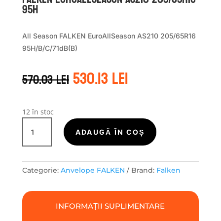
95H
All Season FALKEN EuroAllSeason AS210 205/65R16
95H/B/C/71dB(B)
Prețul
Prețul
530.13
lei
570.03
lei
inițial
curent
a
este:
fost:
530.13 lei.
570.03 lei.
12 în stoc
Cantitate
Falken
ADAUGĂ ÎN COȘ
EUROALLSEASON
AS210
205/65R16
Categorie:
Anvelope FALKEN
Brand:
Falken
95H
INFORMAȚII SUPLIMENTARE