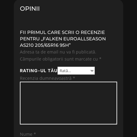
OPINII
FII PRIMUL CARE SCRII O RECENZIE
PENTRU „FALKEN EUROALLSEASON
AS210 205/65R16 95H”
Adresa ta de email nu va fi publicată.
Câmpurile obligatorii sunt marcate cu
*
RATING-UL TĂU
Recenzia dumneavoastră
*
Nume
*