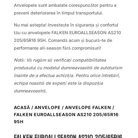
Anvelopele sunt ambalate corespunzător pentru a
preveni deteriorarea în timpul transportului.
Nu mai astepta! Investește în siguranța și confortul
tău cu anvelopele FALKEN EUROALLSEASON AS210
205/65R16 95H. Comandă acum și bucură-te de
performanțe all-season fără compromisuri!
Notă: Vă rugăm să verificați compatibilitatea
produsului cu modelul dumneavoastră de autoturism
înainte de a efectua achiziția. Pentru orice întrebări,
echipa noastră de experți este la dispoziția
dumneavoastră.
ACASĂ
/
ANVELOPE
/
ANVELOPE FALKEN
/
FALKEN EUROALLSEASON AS210 205/65R16
95H
Falken EUROALLSEASON AS210 205/65R16