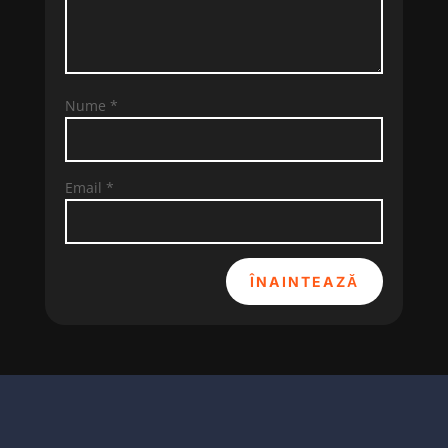
Nume
*
Email
*
ÎNAINTEAZĂ