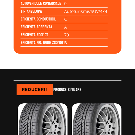
Autovehicule comerciale
0
Tip anvelopa
Autoturisme/SUV/4×4
Eficienta Combustibil
C
Eficienta Aderenta
A
Eficienta Zgomot
70
Eficienta Nr. Unde Zgomot
B
Produse similare
REDUCERI!
REDUCERI!
REDUCERI!
REDUCERI!