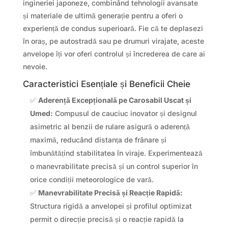
ingineriei japoneze, combinând tehnologii avansate
și materiale de ultimă generație pentru a oferi o
experiență de condus superioară. Fie că te deplasezi
în oraș, pe autostradă sau pe drumuri virajate, aceste
anvelope îți vor oferi controlul și încrederea de care ai
nevoie.
Caracteristici Esențiale și Beneficii Cheie
✅
Aderență Excepțională pe Carosabil Uscat și
Umed:
Compusul de cauciuc inovator și designul
asimetric al benzii de rulare asigură o aderență
maximă, reducând distanța de frânare și
îmbunătățind stabilitatea în viraje. Experimentează
o manevrabilitate precisă și un control superior în
orice condiții meteorologice de vară.
✅
Manevrabilitate Precisă și Reacție Rapidă:
Structura rigidă a anvelopei și profilul optimizat
permit o direcție precisă și o reacție rapidă la