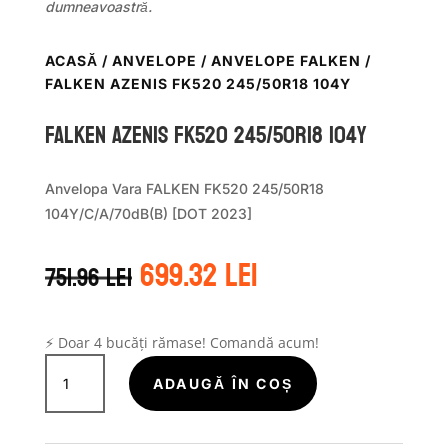
dumneavoastră.
ACASĂ
/
ANVELOPE
/
ANVELOPE FALKEN
/
FALKEN AZENIS FK520 245/50R18 104Y
Falken AZENIS FK520 245/50R18 104Y
Anvelopa Vara FALKEN FK520 245/50R18
104Y/C/A/70dB(B) [DOT 2023]
Prețul
Prețul
699.32
lei
751.96
lei
inițial
curent
a
este:
fost:
699.32 lei.
751.96 lei.
⚡ Doar 4 bucăți rămase! Comandă acum!
Cantitate
Falken
ADAUGĂ ÎN COȘ
AZENIS
FK520