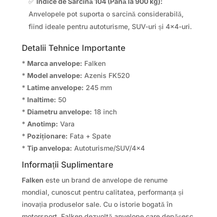
✅
Indice de Sarcină 104 (Până la 900 kg):
Anvelopele pot suporta o sarcină considerabilă,
fiind ideale pentru autoturisme, SUV-uri și 4×4-uri.
Detalii Tehnice Importante
*
Marca anvelope:
Falken
*
Model anvelope:
Azenis FK520
*
Latime anvelope:
245 mm
*
Inaltime:
50
*
Diametru anvelope:
18 inch
*
Anotimp:
Vara
*
Poziționare:
Fata + Spate
*
Tip anvelopa:
Autoturisme/SUV/4×4
Informații Suplimentare
Falken
este un brand de anvelope de renume
mondial, cunoscut pentru calitatea, performanța și
inovația produselor sale. Cu o istorie bogată în
motorsport, Falken dezvoltă anvelope care depășesc