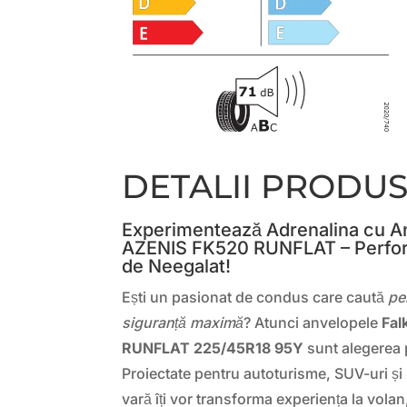
DETALII PRODU
Experimentează Adrenalina cu A
AZENIS FK520 RUNFLAT – Perform
de Neegalat!
Ești un pasionat de condus care caută
pe
siguranță maximă
? Atunci anvelopele
Fal
RUNFLAT 225/45R18 95Y
sunt alegerea p
Proiectate pentru autoturisme, SUV-uri ș
vară îți vor transforma experiența la volan