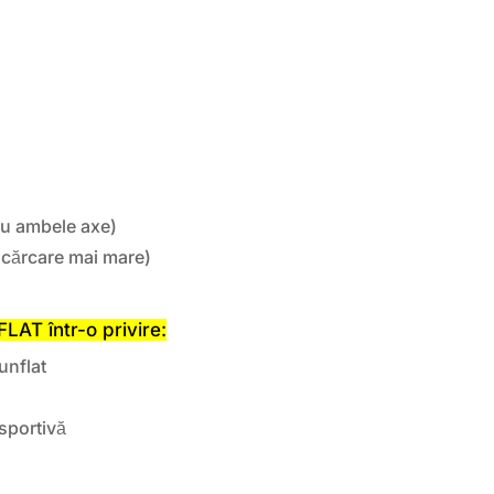
tru ambele axe)
ncărcare mai mare)
AT într-o privire:
unflat
sportivă