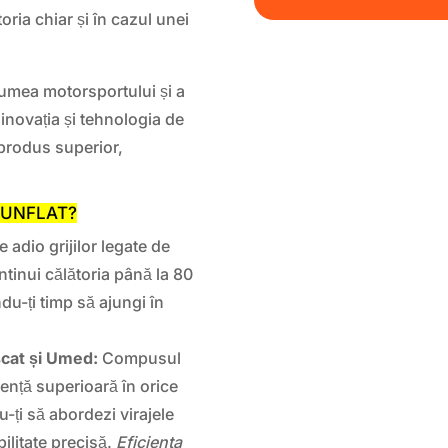
oria chiar și în cazul unei
lumea motorsportului și a
inovația și tehnologia de
 produs superior,
 RUNFLAT?
adio grijilor legate de
ntinui călătoria până la 80
u-ți timp să ajungi în
scat și Umed:
Compusul
rență superioară în orice
-ți să abordezi virajele
ilitate precisă.
Eficienta