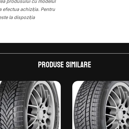
atea produsului cu modelul
 efectua achiziția. Pentru
este la dispoziția
Produse similare