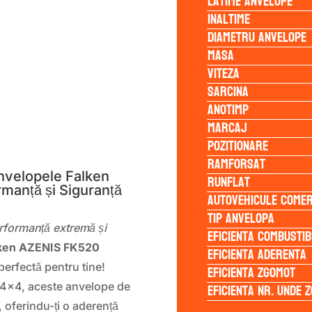
Latime anvelope
Inaltime
Diametru anvelope
Masa
Viteza
Sarcina
Anotimp
Marcaj
S
Pozitionare
Ramforsat
nvelopele Falken
Runflat
anță și Siguranță
Autovehicule comer
Tip anvelopa
rformanță extremă și
Eficienta Combustib
ken AZENIS FK520
Eficienta Aderenta
erfectă pentru tine!
Eficienta Zgomot
Eficienta Nr. Unde 
i 4×4, aceste anvelope de
, oferindu-ți o aderență