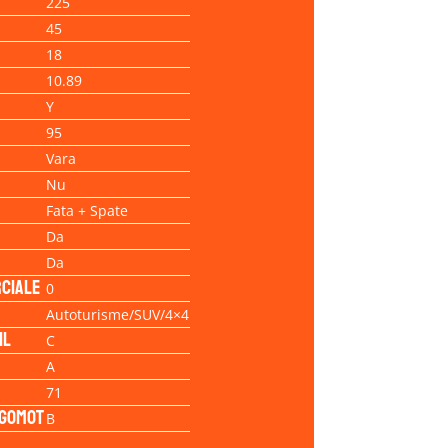
225
45
18
10.89
Y
95
Vara
Nu
Fata + Spate
Da
Da
ciale
0
Autoturisme/SUV/4×4
il
C
A
71
Zgomot
B