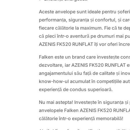
Aceste anvelope sunt ideale pentru șoferi
performanța, siguranța și confortul, și c
fiecare călătorie la maximum. Fie că te dep
că pleci într-o aventură pe drumuri mai pu
AZENIS FK520 RUNFLAT îți vor oferi încre
Falken este un brand care investește cons
dezvoltare, iar AZENIS FK520 RUNFLAT es
angajamentului său față de calitate și inov
know-how-ul acumulat în competițiile aut
experiență de condus superioară.
Nu mai astepta! Investește în siguranța și
anvelopele Falken AZENIS FK520 RUNFLAT
călătorie într-o experiență memorabilă!