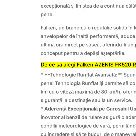
excepțională și liniștea de a continua călăt
pene.
Falken, un brand cu o reputație solidă în 
anvelopelor de înaltă performanță, aduce 
ultimă oră direct pe șosea, oferindu-ți un
conceput pentru a depăși așteptările.
De ce să alegi Falken AZENIS FK520
* **Tehnologie Runflat Avansată:** Spune 
pene! Tehnologia Runflat îți permite să co
km cu o viteză maximă de 80 km/h, oferind
siguranță la destinație sau la un service.
*
Aderență Excepțională pe Carosabil U
inovator al benzii de rulare asigură o ade
condiții meteorologice de vară, permițându
cu încredere și să te bucuri de o manevrab