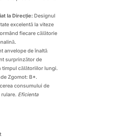
t la Direcție:
Designul
itate excelentă la viteze
sformând fiecare călătorie
enalină.
t anvelope de înaltă
t surprinzător de
 timpul călătoriilor lungi.
Unde Zgomot: B*.
ucerea consumului de
 rulare.
Eficienta
t