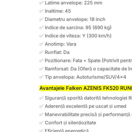
✅ Latime anvelope: 225 mm
✅ Inaltime: 45
✅ Diametru anvelope: 18 inch
✅ Indice de sarcina: 95 (690 kg)
✅ Indice de viteza: Y (300 km/h)
✅ Anotimp: Vara
✅ Runflat: Da
✅ Pozitionare: Fata + Spate (Potrivit pen
✅ Ramforsat: Da (Oferă o capacitate de î
✅ Tip anvelopa: Autoturisme/SUV/4×4
Avantajele Falken AZENIS FK520 RUNFL
✅ Siguranță sporită datorită tehnologiei R
✅ Aderență excelentă pe uscat și umed
✅ Manevrabilitate precisă și performanță 
✅ Confort și silențiozitate
✅ Eficiență energetică