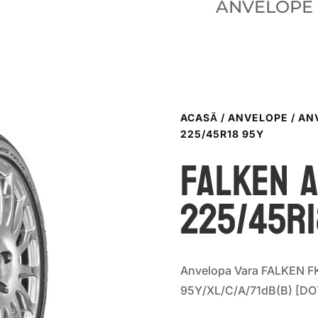
ANVELOPE
ACASĂ
/
ANVELOPE
/
AN
225/45R18 95Y
Falken 
225/45R1
Anvelopa Vara FALKEN F
95Y/XL/C/A/71dB(B) [DO