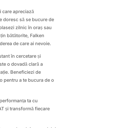
i care apreciază
are doresc să se bucure de
lasezi zilnic în oraș sau
țin bătătorite, Falken
derea de care ai nevoie.
tant în cercetare și
te o dovadă clară a
ație. Beneficiezi de
o pentru a te bucura de o
 performanța ta cu
 și transformă fiecare