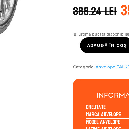
P
3
i
388.24
lei
a
f
3
🚨 Ultima bucată disponibilă
Cantitate
ADAUGĂ ÎN COȘ
Falken
AZENIS
FK520
Categorie:
Anvelope FALK
225/45R18
95Y
INFORMA
Greutate
Marca anvelope
Model anvelope