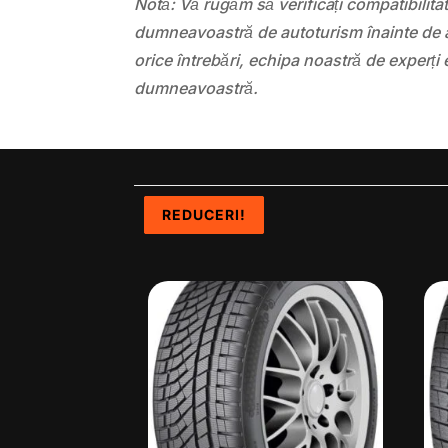
Notă: Vă rugăm să verificați compatibilit
dumneavoastră de autoturism înainte de a
orice întrebări, echipa noastră de experți 
dumneavoastră.
REDUCERI!
REDUCERI!
REDUCERI!
REDUCERI!