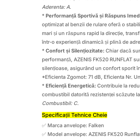
Aderenta: A
.
*
Performanță Sportivă și Răspuns Imedia
optimizat al benzii de rulare oferă o stabil
mari și un răspuns rapid la direcție, tran
într-o experiență dinamică și plină de adr
*
Confort și Silențiozitate:
Chiar dacă sun
performanță, AZENIS FK520 RUNFLAT sun
silențioase, asigurând un confort sporit în
*Eficienta Zgomot: 71 dB, Eficienta Nr. 
*
Eficiență Energetică:
Contribuie la red
combustibil datorită rezistenței scăzute la
Combustibil: C
.
Specificații Tehnice Cheie
✅ Marca anvelope: Falken
✅ Model anvelope: AZENIS FK520 Runfla