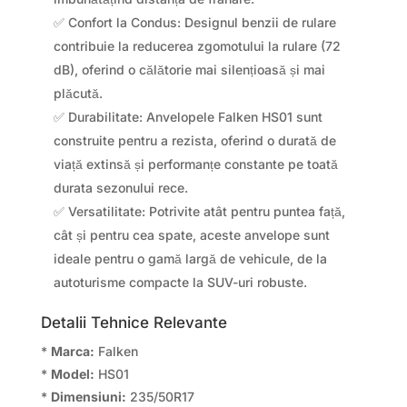
✅ Confort la Condus: Designul benzii de rulare
contribuie la reducerea zgomotului la rulare (72
dB), oferind o călătorie mai silențioasă și mai
plăcută.
✅ Durabilitate: Anvelopele Falken HS01 sunt
construite pentru a rezista, oferind o durată de
viață extinsă și performanțe constante pe toată
durata sezonului rece.
✅ Versatilitate: Potrivite atât pentru puntea față,
cât și pentru cea spate, aceste anvelope sunt
ideale pentru o gamă largă de vehicule, de la
autoturisme compacte la SUV-uri robuste.
Detalii Tehnice Relevante
*
Marca:
Falken
*
Model:
HS01
*
Dimensiuni:
235/50R17