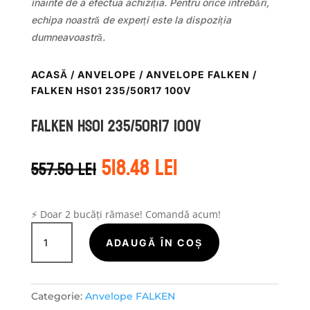
înainte de a efectua achiziția. Pentru orice întrebări,
echipa noastră de experți este la dispoziția
dumneavoastră.
ACASĂ
/
ANVELOPE
/
ANVELOPE FALKEN
/
FALKEN HS01 235/50R17 100V
Falken HS01 235/50R17 100V
Prețul
Prețul
518.48
lei
557.50
lei
inițial
curent
a
este:
fost:
518.48 lei.
557.50 lei.
⚡ Doar 2 bucăți rămase! Comandă acum!
Cantitate
Falken
ADAUGĂ ÎN COȘ
HS01
235/50R17
100V
Categorie:
Anvelope FALKEN