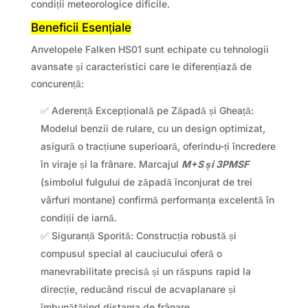
condiții meteorologice dificile.
Beneficii Esențiale
Anvelopele Falken HS01 sunt echipate cu tehnologii
avansate și caracteristici care le diferențiază de
concurență:
✅ Aderență Excepțională pe Zăpadă și Gheață:
Modelul benzii de rulare, cu un design optimizat,
asigură o tracțiune superioară, oferindu-ți încredere
în viraje și la frânare. Marcajul
M+S și 3PMSF
(simbolul fulgului de zăpadă înconjurat de trei
vârfuri montane) confirmă performanța excelentă în
condiții de iarnă.
✅ Siguranță Sporită: Construcția robustă și
compusul special al cauciucului oferă o
manevrabilitate precisă și un răspuns rapid la
direcție, reducând riscul de acvaplanare și
îmbunătățind distanța de frânare.