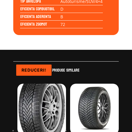
Tip anvelopa
Autoturisme/SUV/4×4
Eficienta Combustibil
D
Eficienta Aderenta
B
Eficienta Zgomot
72
Produse similare
REDUCERI!
REDUCERI!
REDUCERI!
REDUCERI!