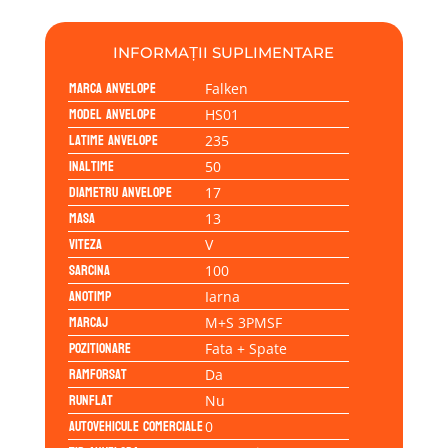
INFORMAȚII SUPLIMENTARE
Marca anvelope
Falken
Model anvelope
HS01
Latime anvelope
235
Inaltime
50
Diametru anvelope
17
Masa
13
Viteza
V
Sarcina
100
Anotimp
Iarna
Marcaj
M+S 3PMSF
Pozitionare
Fata + Spate
Ramforsat
Da
Runflat
Nu
Autovehicule comerciale
0