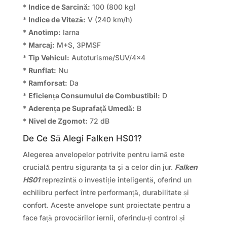
*
Indice de Sarcină:
100 (800 kg)
*
Indice de Viteză:
V (240 km/h)
*
Anotimp:
Iarna
*
Marcaj:
M+S, 3PMSF
*
Tip Vehicul:
Autoturisme/SUV/4×4
*
Runflat:
Nu
*
Ramforsat:
Da
*
Eficiența Consumului de Combustibil:
D
*
Aderența pe Suprafață Umedă:
B
*
Nivel de Zgomot:
72 dB
De Ce Să Alegi Falken HS01?
Alegerea anvelopelor potrivite pentru iarnă este
crucială pentru siguranța ta și a celor din jur.
Falken
HS01
reprezintă o investiție inteligentă, oferind un
echilibru perfect între performanță, durabilitate și
confort. Aceste anvelope sunt proiectate pentru a
face față provocărilor iernii, oferindu-ți control și