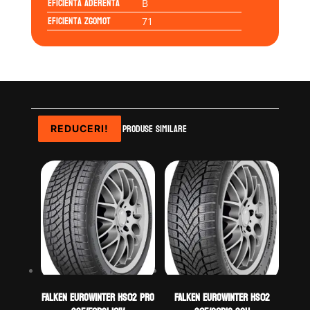
Eficienta Aderenta
B
Eficienta Zgomot
71
Produse similare
REDUCERI!
REDUCERI!
REDUCERI!
REDUCERI!
Falken EUROWINTER HS02 PRO
Falken EUROWINTER HS02