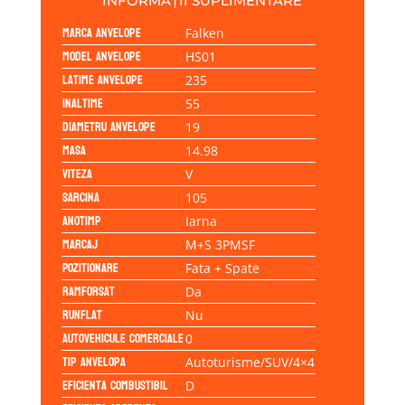
INFORMAȚII SUPLIMENTARE
Marca anvelope
Falken
Model anvelope
HS01
Latime anvelope
235
Inaltime
55
Diametru anvelope
19
Masa
14.98
Viteza
V
Sarcina
105
Anotimp
Iarna
Marcaj
M+S 3PMSF
Pozitionare
Fata + Spate
Ramforsat
Da
Runflat
Nu
Autovehicule comerciale
0
Tip anvelopa
Autoturisme/SUV/4×4
Eficienta Combustibil
D