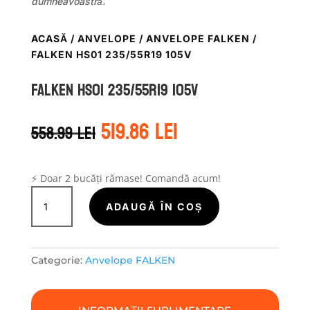
dumneavoastră.
ACASĂ
/
ANVELOPE
/
ANVELOPE FALKEN
/
FALKEN HS01 235/55R19 105V
Falken HS01 235/55R19 105V
Prețul
Prețul
519.86
lei
558.99
lei
inițial
curent
a
este:
fost:
519.86 lei.
558.99 lei.
⚡ Doar 2 bucăți rămase! Comandă acum!
Cantitate
Falken
ADAUGĂ ÎN COȘ
HS01
235/55R19
105V
Categorie:
Anvelope FALKEN