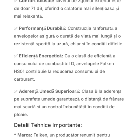
✅
Confort Acustic:
Nivelul de zgomot exterior este
de doar 71 dB, oferind o călătorie mai silențioasă și
mai relaxantă.
✅
Performanță Durabilă:
Construcția ranforsată a
anvelopelor asigură o durată de viață mai lungă și o
rezistență sporită la uzură, chiar și în condiții dificile.
✅
Eficiență Energetică:
Cu o clasă de eficiență a
consumului de combustibil D, anvelopele Falken
HS01 contribuie la reducerea consumului de
carburant.
✅
Aderență Umedă Superioară:
Clasa B la aderența
pe suprafețe umede garantează o distanță de frânare
mai scurtă și un control îmbunătățit în condiții de
ploaie.
Detalii Tehnice Importante:
*
Marca:
Falken, un producător renumit pentru