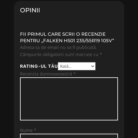
OPINII
FII PRIMUL CARE SCRII O RECENZIE
PENTRU „FALKEN HS01 235/55R19 105V”
Adresa ta de email nu va fi publicată.
Câmpurile obligatorii sunt marcate cu
*
RATING-UL TĂU
Recenzia dumneavoastră
*
Nume
*