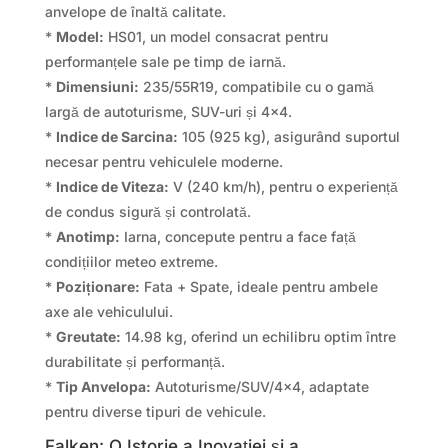
anvelope de înaltă calitate.
*
Model:
HS01, un model consacrat pentru
performanțele sale pe timp de iarnă.
*
Dimensiuni:
235/55R19, compatibile cu o gamă
largă de autoturisme, SUV-uri și 4×4.
*
Indice de Sarcina:
105 (925 kg), asigurând suportul
necesar pentru vehiculele moderne.
*
Indice de Viteza:
V (240 km/h), pentru o experiență
de condus sigură și controlată.
*
Anotimp:
Iarna, concepute pentru a face față
condițiilor meteo extreme.
*
Poziționare:
Fata + Spate, ideale pentru ambele
axe ale vehiculului.
*
Greutate:
14.98 kg, oferind un echilibru optim între
durabilitate și performanță.
*
Tip Anvelopa:
Autoturisme/SUV/4×4, adaptate
pentru diverse tipuri de vehicule.
Falken: O Istorie a Inovației și a