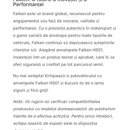
Performanței
Falken este un brand global, recunoscut pentru
angajamentul său față de inovație, calitate și
performanță. Cu o prezență puternică în motorsport și
o gamă variată de anvelope pentru toate tipurile de
vehicule, Falken continuă să depășească așteptările
clienților săi. Alegând anvelopele Falken HS01,
investești într-un produs testat și aprobat, care îți va
oferi siguranță și confort pe tot parcursul iernii.
Nu mai astepta! Echipează-ți autovehiculul cu
anvelopele Falken HS01 și bucură-te de o iarnă
sigură și fără griji!
Notă: Vă rugăm să verificați compatibilitatea
produsului cu modelul dumneavoastră de autoturism
înainte de a efectua achiziția. Pentru orice întrebări,
echipa noastră de experți este la dispoziția