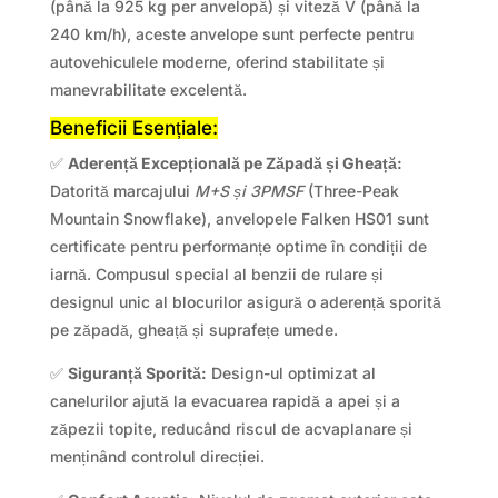
(până la 925 kg per anvelopă) și viteză V (până la
240 km/h), aceste anvelope sunt perfecte pentru
autovehiculele moderne, oferind stabilitate și
manevrabilitate excelentă.
Beneficii Esențiale:
✅
Aderență Excepțională pe Zăpadă și Gheață:
Datorită marcajului
M+S și 3PMSF
(Three-Peak
Mountain Snowflake), anvelopele Falken HS01 sunt
certificate pentru performanțe optime în condiții de
iarnă. Compusul special al benzii de rulare și
designul unic al blocurilor asigură o aderență sporită
pe zăpadă, gheață și suprafețe umede.
✅
Siguranță Sporită:
Design-ul optimizat al
canelurilor ajută la evacuarea rapidă a apei și a
zăpezii topite, reducând riscul de acvaplanare și
menținând controlul direcției.