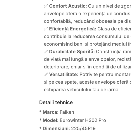
✅
Confort Acustic:
Cu un nivel de zgo
anvelope oferă o experiență de condus 
confortabilă, reducând oboseala pe dis
✅
Eficiență Energetică:
Clasa de eficie
contribuie la reducerea consumului de 
economisind bani și protejând mediul î
✅
Durabilitate Sporită:
Construcția ram
de viață mai lungă a anvelopelor, rezist
deteriorare, chiar și în condiții de utiliz
✅
Versatilitate:
Potrivite pentru montare
și pe cea spate, aceste anvelope oferă 
echiparea vehiculului tău de iarnă.
Detalii tehnice
*
Marca:
Falken
*
Model:
Eurowinter HS02 Pro
*
Dimensiuni:
225/45R19