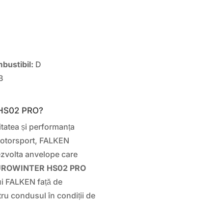
bustibil:
D
B
 HS02 PRO?
tatea și performanța
 motorsport, FALKEN
ezvolta anvelope care
UROWINTER HS02 PRO
ui FALKEN față de
tru condusul în condiții de