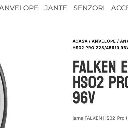
ANVELOPE
JANTE
SENZORI
ACCE
ACASĂ
/
ANVELOPE
/
AN
HS02 PRO 225/45R19 96
Falken 
HS02 PR
96V
Iarna FALKEN HS02-Pro 