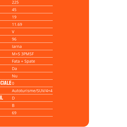
225
45
19
11.69
V
96
Iarna
M+S 3PMSF
Fata + Spate
Da
Nu
ciale
0
Autoturisme/SUV/4×4
il
D
B
69