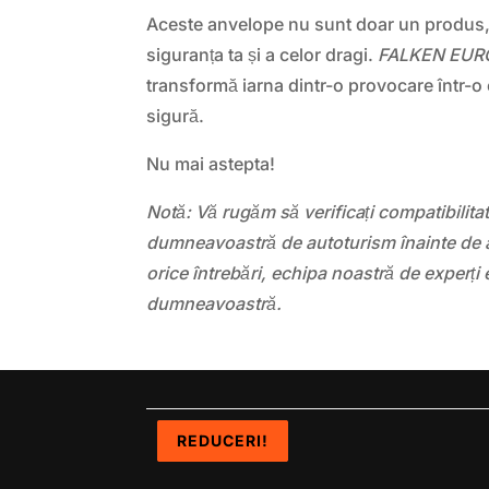
Aceste anvelope nu sunt doar un produs, c
siguranța ta și a celor dragi.
FALKEN EUR
transformă iarna dintr-o provocare într-o 
sigură.
Nu mai astepta!
Notă: Vă rugăm să verificați compatibilit
dumneavoastră de autoturism înainte de a
orice întrebări, echipa noastră de experți 
dumneavoastră.
REDUCERI!
REDUCERI!
REDUCERI!
REDUCERI!