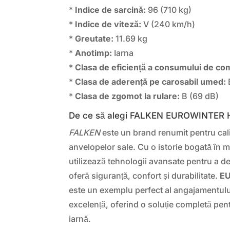
*
Indice de sarcină:
96 (710 kg)
*
Indice de viteză:
V (240 km/h)
*
Greutate:
11.69 kg
*
Anotimp:
Iarna
*
Clasa de eficiență a consumului de com
*
Clasa de aderență pe carosabil umed:
*
Clasa de zgomot la rulare:
B (69 dB)
De ce să alegi FALKEN EUROWINTER
FALKEN
este un brand renumit pentru cali
anvelopelor sale. Cu o istorie bogată în
utilizează tehnologii avansate pentru a d
oferă siguranță, confort și durabilitate.
E
este un exemplu perfect al angajamentul
excelență, oferind o soluție completă pen
iarnă.