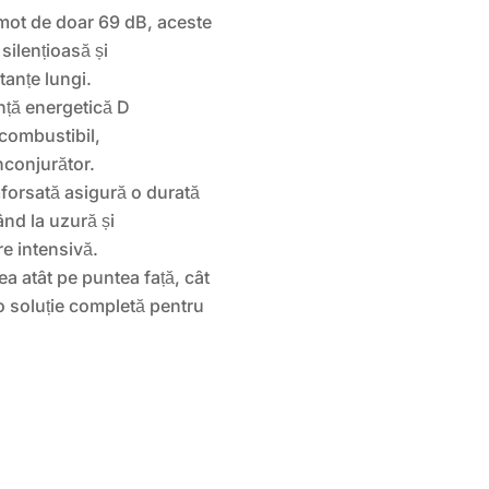
mot de doar 69 dB, aceste
silențioasă și
tanțe lungi.
nță energetică D
combustibil,
nconjurător.
forsată asigură o durată
ând la uzură și
are intensivă.
a atât pe puntea față, cât
o soluție completă pentru