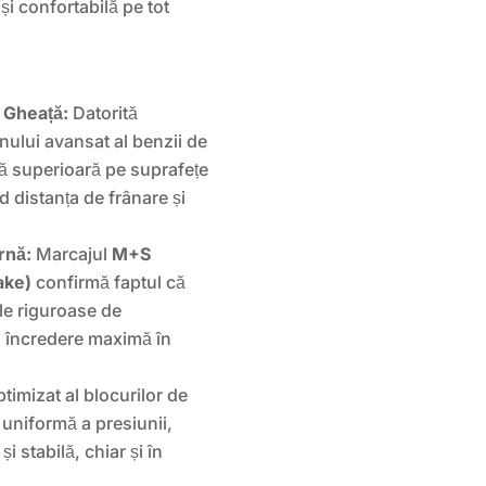
i confortabilă pe tot
 Gheață:
Datorită
nului avansat al benzii de
ță superioară pe suprafețe
 distanța de frânare și
rnă:
Marcajul
M+S
ake)
confirmă faptul că
le riguroase de
nd încredere maximă în
timizat al blocurilor de
 uniformă a presiunii,
i stabilă, chiar și în