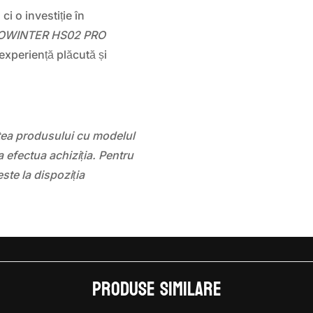
i o investiție în
OWINTER HS02 PRO
experiență plăcută și
atea produsului cu modelul
 efectua achiziția. Pentru
este la dispoziția
Produse similare