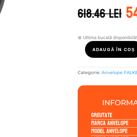
P
5
in
618.46
lei
a
f
61
🚨 Ultima bucată disponibilă
Cantitate
ADAUGĂ ÎN COȘ
Falken
EUROWINTER
HS02
Categorie:
Anvelope FALK
PRO
225/45R19
96V
INFORMA
Greutate
Marca anvelope
Model anvelope