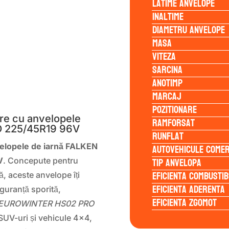
Latime anvelope
Inaltime
Diametru anvelope
Masa
Viteza
Sarcina
Anotimp
S
Marcaj
Pozitionare
re cu anvelopele
Ramforsat
 225/45R19 96V
Runflat
Autovehicule comer
elopele de iarnă FALKEN
Tip anvelopa
V
. Concepute pentru
Eficienta Combustib
ă, aceste anvelope îți
Eficienta Aderenta
iguranță sporită,
Eficienta Zgomot
EUROWINTER HS02 PRO
SUV-uri și vehicule 4×4,