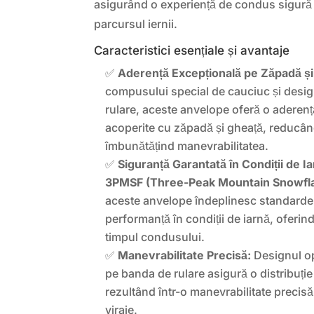
asigurând o experiență de condus sigură ș
parcursul iernii.
Caracteristici esențiale și avantaje
✅
Aderență Excepțională pe Zăpadă și
compusului special de cauciuc și desig
rulare, aceste anvelope oferă o aderen
acoperite cu zăpadă și gheață, reducând
îmbunătățind manevrabilitatea.
✅
Siguranță Garantată în Condiții de Ia
3PMSF (Three-Peak Mountain Snowfl
aceste anvelope îndeplinesc standarde
performanță în condiții de iarnă, oferi
timpul condusului.
✅
Manevrabilitate Precisă:
Designul op
pe banda de rulare asigură o distribuție
rezultând într-o manevrabilitate precisă ș
viraje.