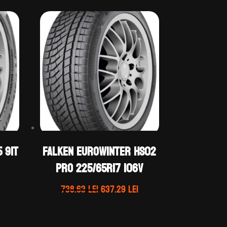
 91T
Falken EUROWINTER HS02
PRO 225/65R17 106V
Prețul
curent
Prețul
Prețul
738.63
lei
637.29
lei
este:
inițial
curent
221.40 lei.
a
este:
.