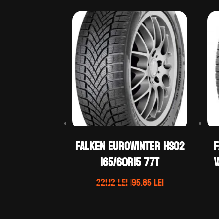
Falken EUROWINTER HS02
F
165/60R15 77T
V
Prețul
Prețul
221.12
lei
195.85
lei
inițial
curent
a
este: