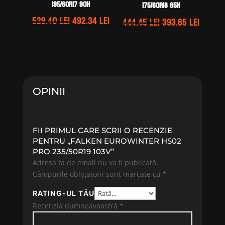
195/60R17 90H
175/60R18 85H
Prețul
Prețul
529.40
lei
492.34
lei
Prețul
Prețul
444.45
lei
393.65
lei
inițial
curent
inițial
curen
a
este:
a
este:
fost:
492.34 lei.
fost:
393.65 
529.40 lei.
444.45 lei.
OPINII
FII PRIMUL CARE SCRII O RECENZIE
PENTRU „FALKEN EUROWINTER HS02
PRO 235/50R19 103V”
Adresa ta de email nu va fi publicată.
Câmpurile obligatorii sunt marcate cu
*
RATING-UL TĂU
Recenzia dumneavoastră
*