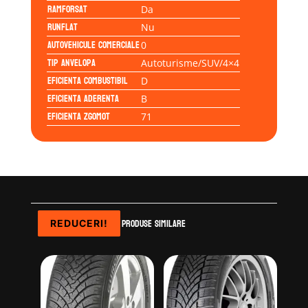
Ramforsat
Da
Runflat
Nu
Autovehicule comerciale
0
Tip anvelopa
Autoturisme/SUV/4×4
Eficienta Combustibil
D
Eficienta Aderenta
B
Eficienta Zgomot
71
Produse similare
REDUCERI!
REDUCERI!
REDUCERI!
REDUCERI!