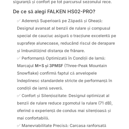
siguranță și confort pe tot parcursul sezonului rece.
De ce să alegi FALKEN HS02-PRO?
✅ Aderență Superioară pe Zăpadă și Gheață:
Designul avansat al benzii de rulare și compusul
special de cauciuc asigură o tracțiune excelentă pe
suprafețe alunecoase, reducând riscul de derapare
și îmbunătățind distanța de frânare.
✅ Performanță Optimizată în Condiții de Iarnă:
Marcajul
M+S și 3PMSF
(Three-Peak Mountain
Snowflake) confirmă faptul că anvelopele
îndeplinesc standardele stricte de performanță în
condiții de iarnă severă.
✅ Confort și Silențiozitate: Designul optimizat al
benzii de rulare reduce zgomotul la rulare (71 dB),
oferind o experiență de condus mai silențioasă și
mai confortabilă.
✅ Manevrabilitate Precisă: Carcasa ranforsată