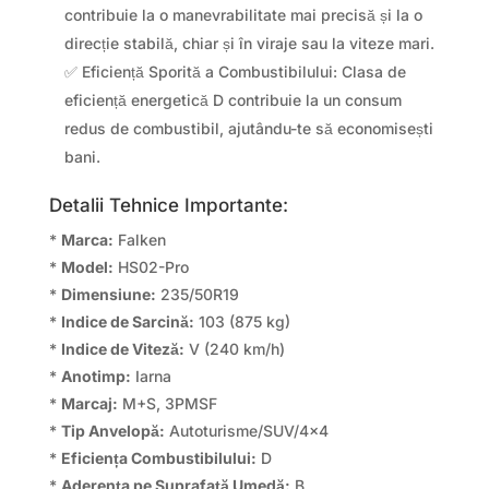
contribuie la o manevrabilitate mai precisă și la o
direcție stabilă, chiar și în viraje sau la viteze mari.
✅ Eficiență Sporită a Combustibilului: Clasa de
eficiență energetică D contribuie la un consum
redus de combustibil, ajutându-te să economisești
bani.
Detalii Tehnice Importante:
*
Marca:
Falken
*
Model:
HS02-Pro
*
Dimensiune:
235/50R19
*
Indice de Sarcină:
103 (875 kg)
*
Indice de Viteză:
V (240 km/h)
*
Anotimp:
Iarna
*
Marcaj:
M+S, 3PMSF
*
Tip Anvelopă:
Autoturisme/SUV/4×4
*
Eficiența Combustibilului:
D
*
Aderența pe Suprafață Umedă:
B