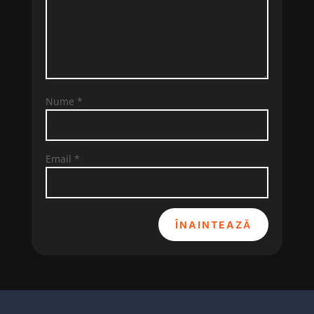
Nume
*
Email
*
ÎNAINTEAZĂ