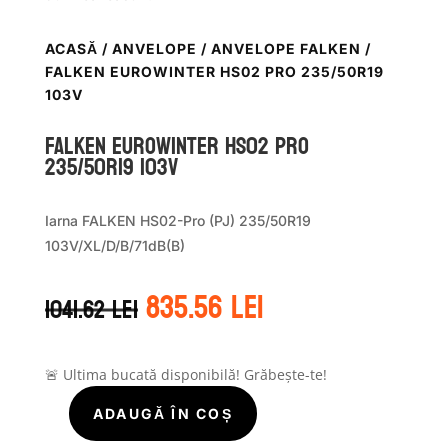
ACASĂ
/
ANVELOPE
/
ANVELOPE FALKEN
/
FALKEN EUROWINTER HS02 PRO 235/50R19
103V
Falken EUROWINTER HS02 PRO
235/50R19 103V
Iarna FALKEN HS02-Pro (PJ) 235/50R19
103V/XL/D/B/71dB(B)
Prețul
Prețul
835.56
lei
1041.62
lei
inițial
curent
a
este:
fost:
835.56 lei.
1041.62 lei.
🚨 Ultima bucată disponibilă! Grăbește-te!
ADAUGĂ ÎN COȘ
Cantitate
Falken