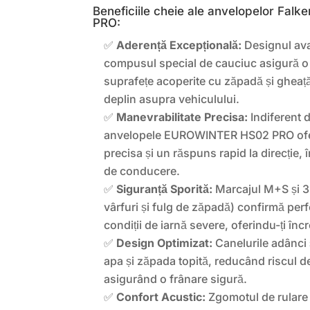
Beneficiile cheie ale anvelopelor F
PRO:
✅
Aderență Excepțională:
Designul avan
compusul special de cauciuc asigură o
suprafețe acoperite cu zăpadă și gheață
deplin asupra vehiculului.
✅
Manevrabilitate Precisa:
Indiferent d
anvelopele EUROWINTER HS02 PRO ofer
precisa și un răspuns rapid la direcție,
de conducere.
✅
Siguranță Sporită:
Marcajul M+S și 3
vârfuri și fulg de zăpadă) confirmă per
condiții de iarnă severe, oferindu-ți în
✅
Design Optimizat:
Canelurile adânci 
apa și zăpada topită, reducând riscul d
asigurând o frânare sigură.
✅
Confort Acustic:
Zgomotul de rulare 