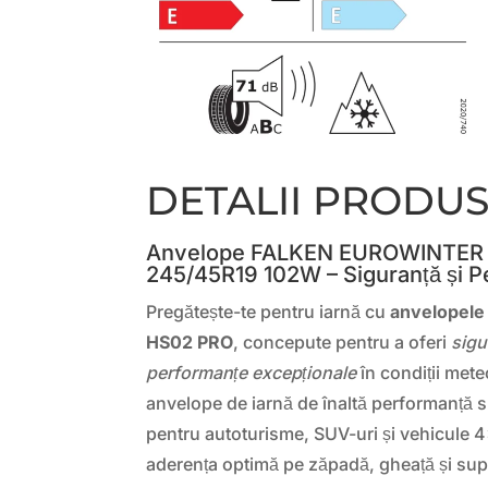
DETALII PRODU
Anvelope FALKEN EUROWINTER
245/45R19 102W – Siguranță și P
Pregătește-te pentru iarnă cu
anvelopel
HS02 PRO
, concepute pentru a oferi
sigu
performanțe excepționale
în condiții mete
anvelope de iarnă de înaltă performanță s
pentru autoturisme, SUV-uri și vehicule 4
aderența optimă pe zăpadă, gheață și su