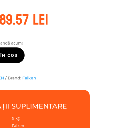
rețul
Prețul
89.57
lei
nițial
curent
este:
ost:
789.57 lei.
49.00 lei.
mandă acum!
ÎN COȘ
EN
Brand:
Falken
ȚII SUPLIMENTARE
9 kg
Falken