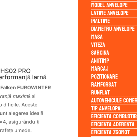
Model anvelope
Latime anvelope
Inaltime
Diametru anvelope
Masa
Viteza
Sarcina
S
Anotimp
Marcaj
 HS02 PRO
Pozitionare
erformanță Iarnă
Ramforsat
e Falken EUROWINTER
Runflat
ranță maximă
și
Autovehicule comer
o dificile. Aceste
Tip anvelopa
unt alegerea ideală
Eficienta Combustib
×4, asigurându-ți
Eficienta Aderenta
Eficienta Zgomot
prafețe umede.