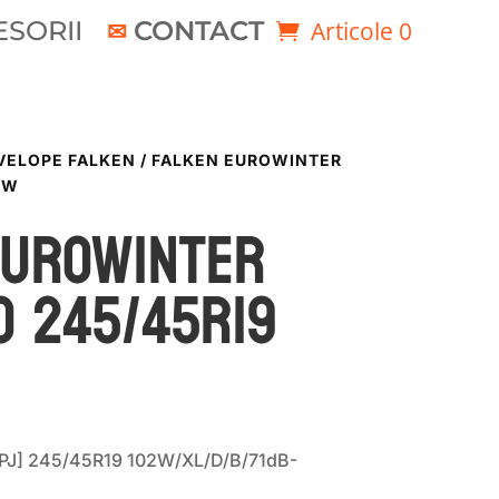
SORII
CONTACT
Articole 0
VELOPE FALKEN
/ FALKEN EUROWINTER
2W
EUROWINTER
O 245/45R19
[PJ] 245/45R19 102W/XL/D/B/71dB-