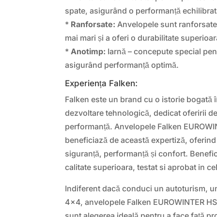
spate, asigurând o performanță echilibrat
*
Ranforsate:
Anvelopele sunt ranforsate 
mai mari și a oferi o durabilitate superioar
*
Anotimp:
Iarnă – concepute special pent
asigurând performanță optimă.
Experiența Falken:
Falken este un brand cu o istorie bogată 
dezvoltare tehnologică, dedicat oferirii d
performanță. Anvelopele Falken EUROW
beneficiază de această expertiză, oferin
siguranță, performanță și confort. Benef
calitate superioara, testat si aprobat in ce
Indiferent dacă conduci un autoturism, 
4×4, anvelopele Falken EUROWINTER H
sunt alegerea ideală pentru a face față pro