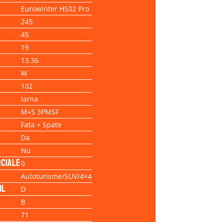
Eurowinter HS02 Pro
245
45
19
13.36
W
102
Iarna
M+S 3PMSF
Fata + Spate
Da
Nu
ciale
0
Autoturisme/SUV/4×4
il
D
B
71