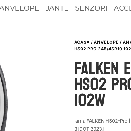
ANVELOPE
JANTE
SENZORI
ACCE
ACASĂ
/
ANVELOPE
/
AN
HS02 PRO 245/45R19 10
Falken 
HS02 PR
102W
Iarna FALKEN HS02-Pro 
B[DOT 2023]