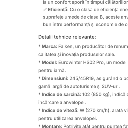
la un confort sporit în timpul călătoriilo
✅
Eficiență:
Cu o clasă de eficiență ene
suprafețe umede de clasa B, aceste anv
bun între performanță și economie de c
Detalii tehnice relevante:
*
Marca:
Falken, un producător de renum
calitatea și inovația produselor sale.
*
Model:
Eurowinter HS02 Pro, un model 
pentru iarnă.
*
Dimensiuni:
245/45R19, asigurând o pot
gamă largă de autoturisme și SUV-uri.
*
Indice de sarcină:
102 (850 kg), indică
încărcare a anvelopei.
*
Indice de viteză:
W (270 km/h), arată v
pentru utilizarea anvelopei.
*
Montare:
Potrivite atât pentru puntea fa