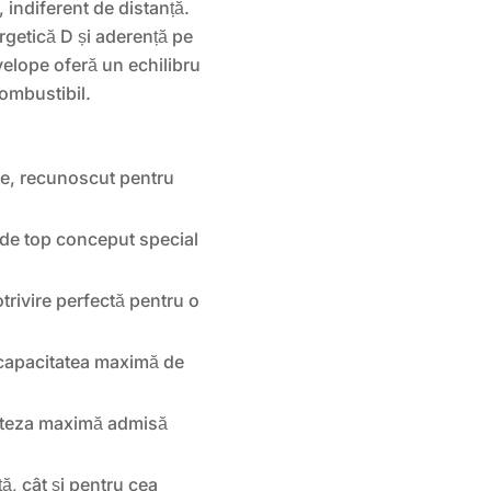
r, indiferent de distanță.
rgetică D și aderență pe
elope oferă un echilibru
ombustibil.
e, recunoscut pentru
de top conceput special
rivire perfectă pentru o
 capacitatea maximă de
iteza maximă admisă
ță, cât și pentru cea