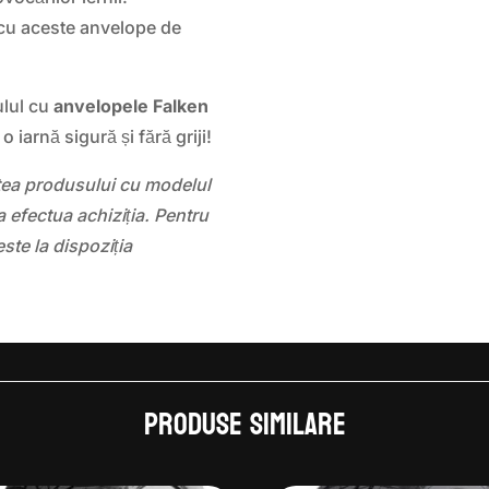
le cu aceste anvelope de
ulul cu
anvelopele Falken
 iarnă sigură și fără griji!
atea produsului cu modelul
 efectua achiziția. Pentru
este la dispoziția
Produse similare