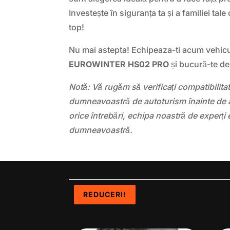
Investește în siguranța ta și a familiei ta
top!
Nu mai astepta! Echipeaza-ti acum vehic
EUROWINTER HS02 PRO
și bucură-te de o
Notă: Vă rugăm să verificați compatibilit
dumneavoastră de autoturism înainte de a
orice întrebări, echipa noastră de experți 
dumneavoastră.
REDUCERI!
REDUCERI!
REDUCERI!
REDUCERI!