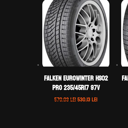
Falken EUROWINTER HS02
Fa
PRO 235/45R17 97V
Prețul
Prețul
570.03
lei
530.13
lei
inițial
curent
a
este:
fost:
530.13 lei.