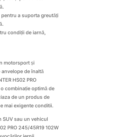
ă.
pentru a suporta greutăți
ă.
ru condiții de iarnă,
în motorsport și
e anvelope de înaltă
INTER HS02 PRO
d o combinație optimă de
iciaza de un produs de
le mai exigente conditii.
un SUV sau un vehicul
S02 PRO 245/45R19 102W
vocărilor iernii.