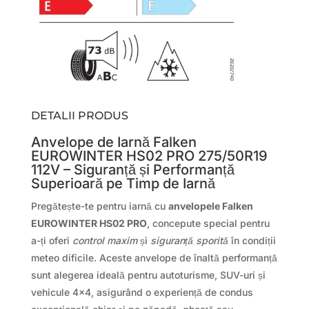
DETALII PRODUS
Anvelope de Iarnă Falken
EUROWINTER HS02 PRO 275/50R19
112V – Siguranță și Performanță
Superioară pe Timp de Iarnă
Pregătește-te pentru iarnă cu
anvelopele Falken
EUROWINTER HS02 PRO
, concepute special pentru
a-ți oferi
control maxim
și
siguranță sporită
în condiții
meteo dificile. Aceste anvelope de înaltă performanță
sunt alegerea ideală pentru autoturisme, SUV-uri și
vehicule 4×4, asigurând o experiență de condus