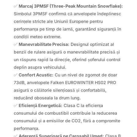
✅
Marcaj 3PMSF (Three-Peak Mountain Snowflake):
Simbolul 3PMSF confirmă că anvelopele îndeplinesc
cerințele stricte ale Uniunii Europene pentru
performanța pe timp de iarnă, garantând siguranță în
condiții meteo extreme.
✅
Manevrabilitate Precisa:
Designul optimizat al
benzii de rulare asigură o manevrabilitate precisă și
un răspuns rapid la direcție, oferind șoferului control
deplin asupra vehiculului.
✅
Confort Acustic:
Cu un nivel de zgomot de doar
73dB, anvelopele Falken EUROWINTER HS02 PRO
asigură o călătorie silențioasă și confortabilă,
reducând oboseala la drum lung.
✅
Eficiență Energetică:
Clasa C la eficiența
consumului de combustibil contribuie la reducerea
consumului și a emisiilor de CO2, fără a compromite
performanța.
✅
Aderență Superioară pe Carosabil Umed:
Clasa B