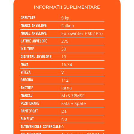
INFORMAȚII SUPLIMENTARE
Greutate
9 kg
Marca anvelope
Falken
Model anvelope
Eurowinter HS02 Pro
Latime anvelope
275
Inaltime
50
Diametru anvelope
19
Masa
16.34
Viteza
V
Sarcina
112
Anotimp
Iarna
Marcaj
M+S 3PMSF
Pozitionare
Fata + Spate
Ramforsat
Da
Runflat
Nu
Autovehicule comerciale
0