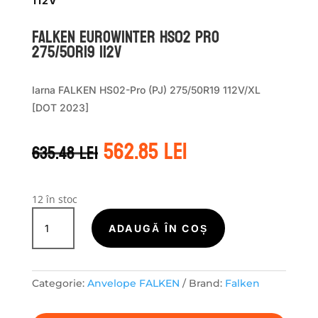
112V
Falken EUROWINTER HS02 PRO
275/50R19 112V
Iarna FALKEN HS02-Pro (PJ) 275/50R19 112V/XL
[DOT 2023]
Prețul
Prețul
562.85
lei
635.48
lei
inițial
curent
a
este:
fost:
562.85 lei.
635.48 lei.
12 în stoc
Cantitate
Falken
ADAUGĂ ÎN COȘ
EUROWINTER
HS02
PRO
Categorie:
Anvelope FALKEN
Brand:
Falken
275/50R19
112V