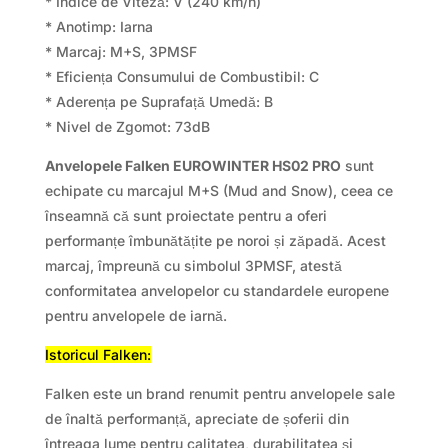
* Indice de Viteză: V (240 km/h)
* Anotimp: Iarna
* Marcaj: M+S, 3PMSF
* Eficiența Consumului de Combustibil: C
* Aderența pe Suprafață Umedă: B
* Nivel de Zgomot: 73dB
Anvelopele Falken EUROWINTER HS02 PRO
sunt
echipate cu marcajul M+S (Mud and Snow), ceea ce
înseamnă că sunt proiectate pentru a oferi
performanțe îmbunătățite pe noroi și zăpadă. Acest
marcaj, împreună cu simbolul 3PMSF, atestă
conformitatea anvelopelor cu standardele europene
pentru anvelopele de iarnă.
Istoricul Falken:
Falken este un brand renumit pentru anvelopele sale
de înaltă performanță, apreciate de șoferii din
întreaga lume pentru calitatea, durabilitatea și