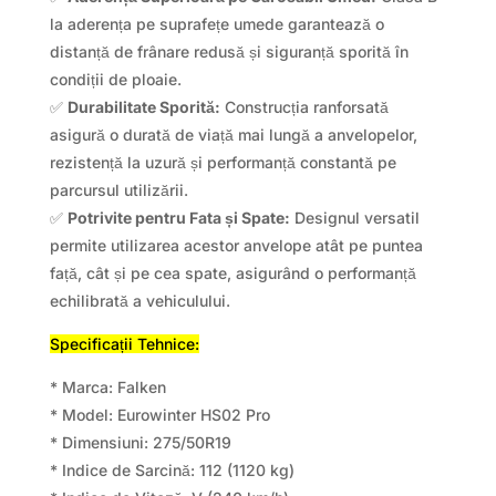
la aderența pe suprafețe umede garantează o
distanță de frânare redusă și siguranță sporită în
condiții de ploaie.
✅
Durabilitate Sporită:
Construcția ranforsată
asigură o durată de viață mai lungă a anvelopelor,
rezistență la uzură și performanță constantă pe
parcursul utilizării.
✅
Potrivite pentru Fata și Spate:
Designul versatil
permite utilizarea acestor anvelope atât pe puntea
față, cât și pe cea spate, asigurând o performanță
echilibrată a vehiculului.
Specificații Tehnice:
* Marca: Falken
* Model: Eurowinter HS02 Pro
* Dimensiuni: 275/50R19
* Indice de Sarcină: 112 (1120 kg)