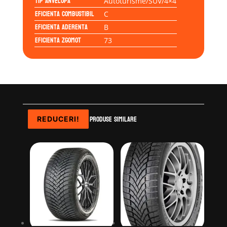
Tip anvelopa
Autoturisme/SUV/4×4
Eficienta Combustibil
C
Eficienta Aderenta
B
Eficienta Zgomot
73
Produse similare
REDUCERI!
REDUCERI!
REDUCERI!
REDUCERI!