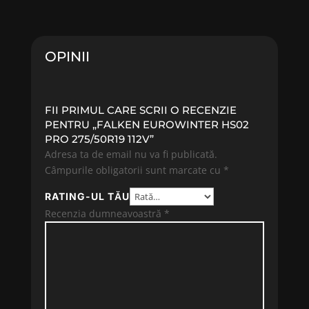
fost:
652.60 lei.
fost:
530.13 
736.81 lei.
570.03 lei.
OPINII
FII PRIMUL CARE SCRII O RECENZIE
PENTRU „FALKEN EUROWINTER HS02
PRO 275/50R19 112V”
Adresa ta de email nu va fi publicată.
Câmpurile obligatorii sunt marcate cu
*
RATING-UL TĂU
Recenzia dumneavoastră
*