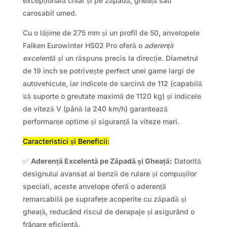
excepțională chiar și pe zăpadă, gheață sau
carosabil umed.
Cu o lățime de 275 mm și un profil de 50, anvelopele
Falken Eurowinter HS02 Pro oferă o
aderență
excelentă
și un răspuns precis la direcție. Diametrul
de 19 inch se potrivește perfect unei game largi de
autovehicule, iar indicele de sarcină de 112 (capabilă
să suporte o greutate maximă de 1120 kg) și indicele
de viteză V (până la 240 km/h) garantează
performanțe optime și siguranță la viteze mari.
Caracteristici și Beneficii:
✅
Aderență Excelentă pe Zăpadă și Gheață:
Datorită
designului avansat al benzii de rulare și compușilor
speciali, aceste anvelope oferă o aderență
remarcabilă pe suprafețe acoperite cu zăpadă și
gheață, reducând riscul de derapaje și asigurând o
frânare eficientă.