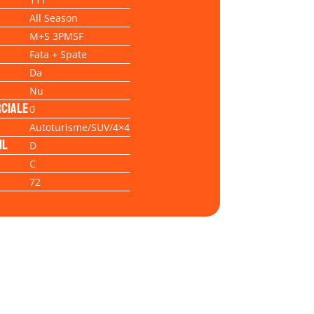
All Season
M+S 3PMSF
Fata + Spate
Da
Nu
ciale
0
Autoturisme/SUV/4×4
il
D
C
72