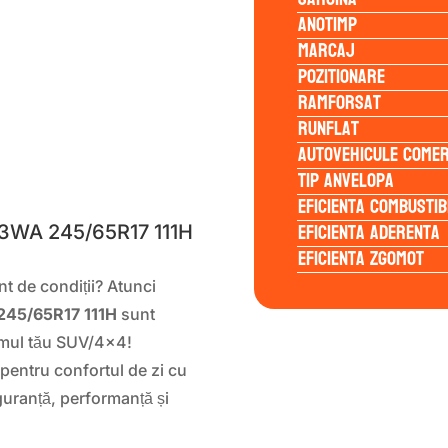
Anotimp
Marcaj
Pozitionare
Ramforsat
Runflat
Autovehicule comer
S
Tip anvelopa
Eficienta Combustib
Eficienta Aderenta
3WA 245/65R17 111H
Eficienta Zgomot
nt de condiții? Atunci
45/65R17 111H
sunt
ismul tău SUV/4×4!
pentru confortul de zi cu
iguranță, performanță și