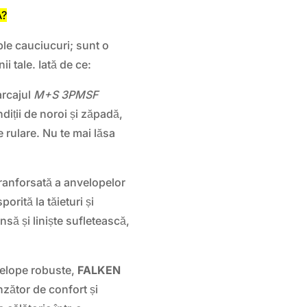
A?
le cauciucuri; sunt o
ii tale. Iată de ce:
rcajul
M+S 3PMSF
iții de noroi și zăpadă,
e rulare. Nu te mai lăsa
ranforsată a anvelopelor
orită la tăieturi și
insă și liniște sufletească,
elope robuste,
FALKEN
nzător de confort și