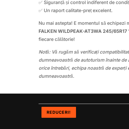
✅ Siguranță și control indiferent de condi
✅ Un raport calitate-preț excelent.
Nu mai astepta! E momentul să echipezi 
FALKEN WILDPEAK-AT3WA 245/65R17 
fiecare călătorie!
Notă: Vă rugăm să verificați compatibilit
dumneavoastră de autoturism înainte de a
orice întrebări, echipa noastră de experți 
dumneavoastră.
REDUCERI!
REDUCERI!
REDUCERI!
REDUCERI!