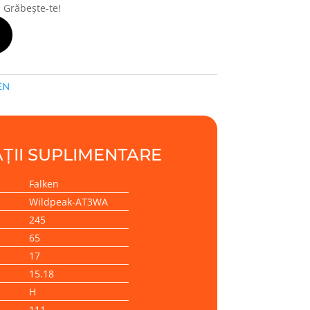
! Grăbește-te!
EN
ȚII SUPLIMENTARE
Falken
Wildpeak-AT3WA
245
65
17
15.18
H
111