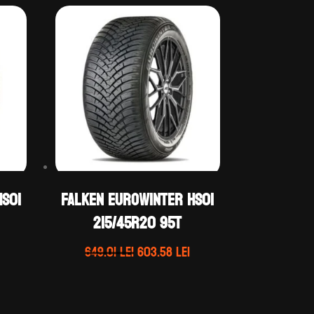
S01
Falken EUROWINTER HS01
215/45R20 95T
rețul
Prețul
Prețul
649.01
lei
603.58
lei
curent
inițial
curent
ste:
a
este:
61.71 lei.
fost:
603.58 lei.