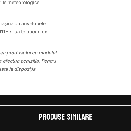
țiile meteorologice.
mașina cu anvelopele
111H
și să te bucuri de
atea produsului cu modelul
 efectua achiziția. Pentru
este la dispoziția
Produse similare