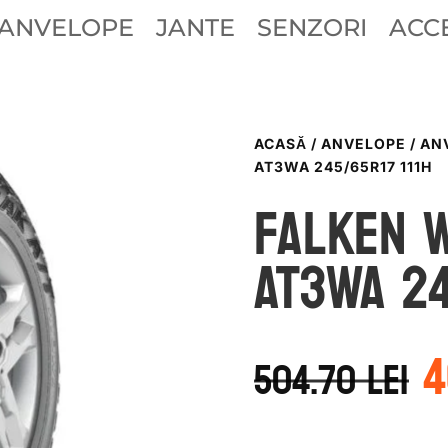
ANVELOPE
JANTE
SENZORI
ACCE
ACASĂ
/
ANVELOPE
/
AN
AT3WA 245/65R17 111H
Falken 
AT3WA 24
P
4
i
504.70
lei
a
f
5