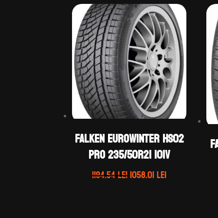
Falken EUROWINTER HS02
F
PRO 235/50R21 101V
Prețul
Prețul
1194.54
lei
1058.01
lei
inițial
curent
a
este:
fost:
1058.01 lei.