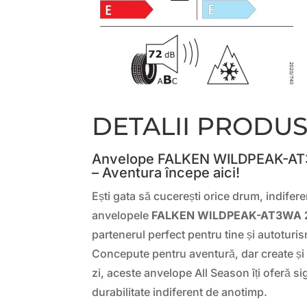
DETALII PRODU
Anvelope FALKEN WILDPEAK-AT
– Aventura începe aici!
Ești gata să cucerești orice drum, indifere
anvelopele
FALKEN WILDPEAK-AT3WA 2
partenerul perfect pentru tine și autotur
Concepute pentru aventură, dar create și 
zi, aceste anvelope All Season îți oferă s
durabilitate indiferent de anotimp.