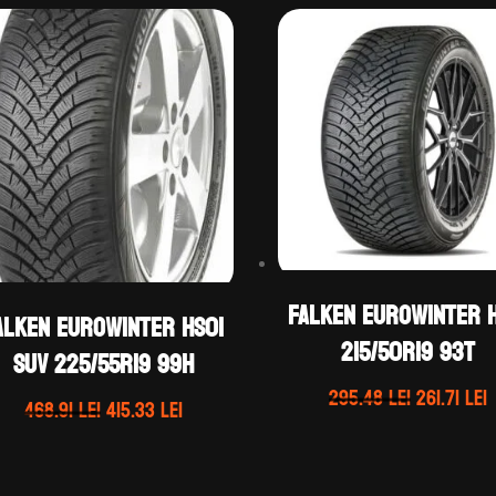
Falken EUROWINTER H
alken EUROWINTER HS01
215/50R19 93T
SUV 225/55R19 99H
Prețul
P
295.48
lei
261.71
lei
Prețul
Prețul
468.91
lei
415.33
lei
inițial
inițial
curent
a
e
a
este:
fost:
2