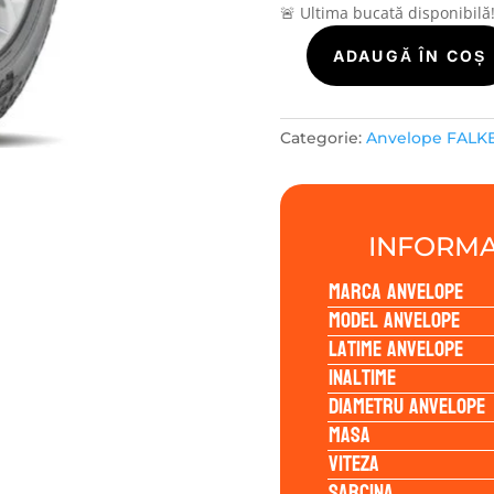
🚨 Ultima bucată disponibilă
Cantitate
ADAUGĂ ÎN COȘ
Falken
WILDPEAK-
AT3WA
Categorie:
Anvelope FALK
245/65R17
111H
INFORMA
Marca anvelope
Model anvelope
Latime anvelope
Inaltime
Diametru anvelope
Masa
Viteza
Sarcina