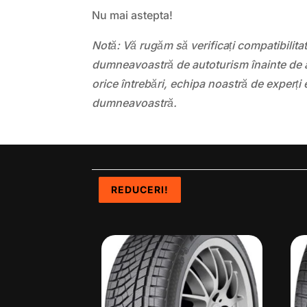
Nu mai astepta!
Notă: Vă rugăm să verificați compatibilit
dumneavoastră de autoturism înainte de a
orice întrebări, echipa noastră de experți 
dumneavoastră.
REDUCERI!
REDUCERI!
REDUCERI!
REDUCERI!