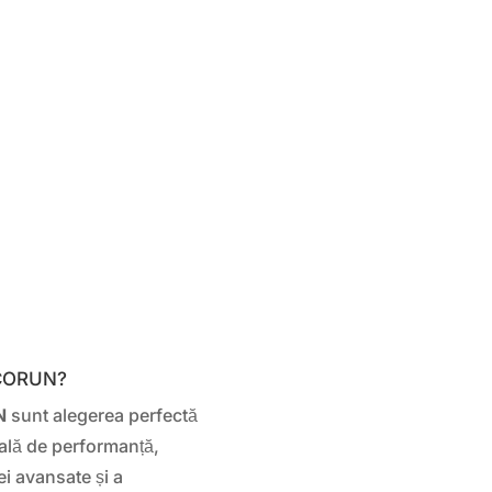
ECORUN?
N
sunt alegerea perfectă
eală de performanță,
ei avansate și a