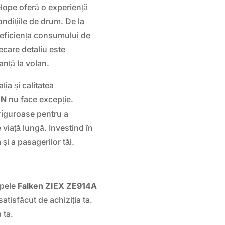
velope oferă o experiență
ndițiile de drum. De la
 eficiența consumului de
ecare detaliu este
anță la volan.
ia și calitatea
UN
nu face excepție.
riguroase pentru a
viață lungă. Investind în
și a pasagerilor tăi.
opele
Falken ZIEX ZE914A
atisfăcut de achiziția ta.
 ta.