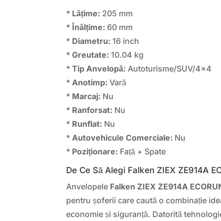
*
Lățime:
205 mm
*
Înălțime:
60 mm
*
Diametru:
16 inch
*
Greutate:
10.04 kg
*
Tip Anvelopă:
Autoturisme/SUV/4×4
*
Anotimp:
Vară
*
Marcaj:
Nu
*
Ranforsat:
Nu
*
Runflat:
Nu
*
Autovehicule Comerciale:
Nu
*
Poziționare:
Față + Spate
De Ce Să Alegi Falken ZIEX ZE914A 
Anvelopele
Falken ZIEX ZE914A ECORU
pentru șoferii care caută o combinație id
economie și siguranță. Datorită tehnologi