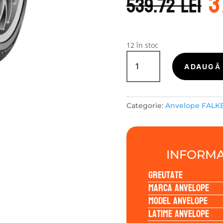
3
i
539.72
lei
a
f
5
12 în stoc
Cantitate
Falken
ADAUGĂ 
ZIEX
ZE914A
ECORUN
Categorie:
Anvelope FALK
205/60R16
92V
INFORMA
Greutate
Marca anvelope
Model anvelope
Latime anvelope