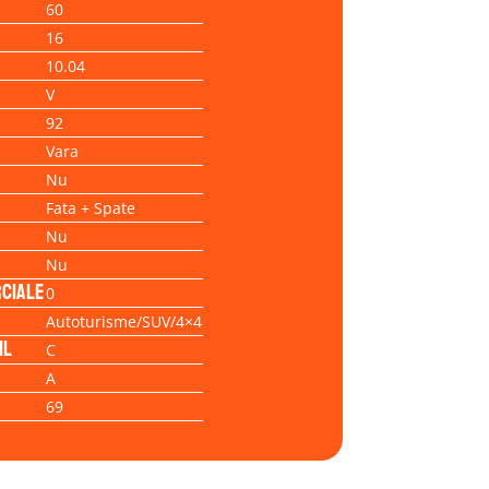
60
16
10.04
V
92
Vara
Nu
Fata + Spate
Nu
Nu
ciale
0
Autoturisme/SUV/4×4
il
C
A
69