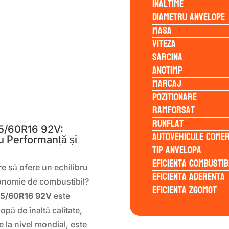
Inaltime
Diametru anvelope
Masa
Viteza
Sarcina
Anotimp
Marcaj
Pozitionare
S
Ramforsat
Runflat
5/60R16 92V:
Autovehicule comer
u Performanță și
Tip anvelopa
Eficienta Combustib
re să ofere un echilibru
Eficienta Aderenta
conomie de combustibil?
Eficienta Zgomot
05/60R16 92V
este
opă de înaltă calitate,
e la nivel mondial, este