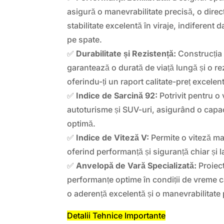
asigură o manevrabilitate precisă, o direcț
stabilitate excelentă în viraje, indiferent
pe spate.
✅
Durabilitate și Rezistență:
Construcția 
garantează o durată de viață lungă și o re
oferindu-ți un raport calitate-preț excelent
✅
Indice de Sarcină 92:
Potrivit pentru o 
autoturisme și SUV-uri, asigurând o capac
optimă.
✅
Indice de Viteză V:
Permite o viteză m
oferind performanță și siguranță chiar și l
✅
Anvelopă de Vară Specializată:
Proiect
performanțe optime în condiții de vreme c
o aderență excelentă și o manevrabilitate 
Detalii Tehnice Importante