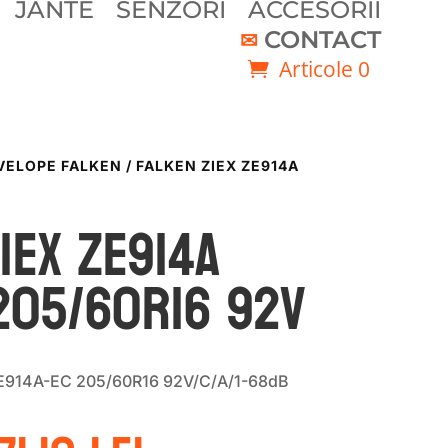
JANTE
SENZORI
ACCESORII
CONTACT
Articole 0
VELOPE FALKEN
/ FALKEN ZIEX ZE914A
IEX ZE914A
205/60R16 92V
E914A-EC 205/60R16 92V/C/A/1-68dB
rețul
Prețul