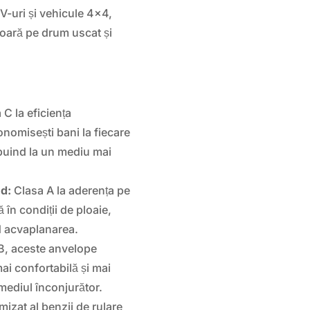
V-uri și vehicule 4×4,
oară pe drum uscat și
C la eficiența
nomisești bani la fiecare
buind la un mediu mai
d:
Clasa A la aderența pe
 în condiții de ploaie,
d acvaplanarea.
B, aceste anvelope
ai confortabilă și mai
 mediul înconjurător.
izat al benzii de rulare