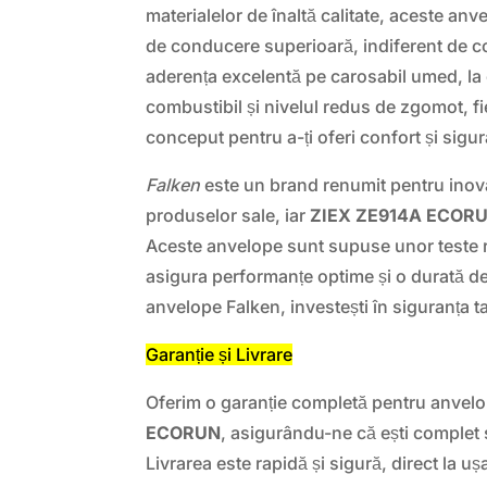
materialelor de înaltă calitate, aceste an
de conducere superioară, indiferent de co
aderența excelentă pe carosabil umed, la
combustibil și nivelul redus de zgomot, fi
conceput pentru a-ți oferi confort și sigur
Falken
este un brand renumit pentru inovaț
produselor sale, iar
ZIEX ZE914A ECOR
Aceste anvelope sunt supuse unor teste 
asigura performanțe optime și o durată de 
anvelope Falken, investești în siguranța ta 
Garanție și Livrare
Oferim o garanție completă pentru anvel
ECORUN
, asigurându-ne că ești complet s
Livrarea este rapidă și sigură, direct la ușa