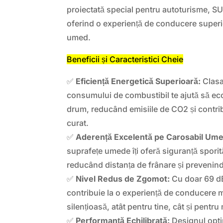
proiectată special pentru autoturisme, SU
oferind o experiență de conducere superi
umed.
Beneficii și Caracteristici Cheie
✅
Eficiență Energetică Superioară:
Clasa 
consumului de combustibil te ajută să eco
drum, reducând emisiile de CO2 și contri
curat.
✅
Aderență Excelentă pe Carosabil Ume
suprafețe umede îți oferă siguranță sporită
reducând distanța de frânare și prevenin
✅
Nivel Redus de Zgomot:
Cu doar 69 d
contribuie la o experiență de conducere m
silențioasă, atât pentru tine, cât și pentru
✅
Performanță Echilibrată:
Designul optim