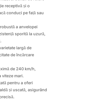
ie receptivă și o
 dacă conduci pe față sau
robustă a anvelopei
zistență sporită la uzură,
.
varietate largă de
itate de încărcare
aximă de 240 km/h,
a viteze mari.
ată pentru a oferi
aldă și uscată, asigurând
precisă.