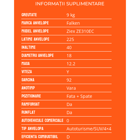
INFORMAȚII SUPLIMENTARE
Greutate
9 kg
Marca anvelope
Falken
Model anvelope
Ziex ZE310EC
Latime anvelope
225
Inaltime
40
Diametru anvelope
18
Masa
12.2
Viteza
Y
Sarcina
92
Anotimp
Vara
Pozitionare
Fata + Spate
Ramforsat
Da
Runflat
Da
Autovehicule comerciale
0
Tip anvelopa
Autoturisme/SUV/4×4
Eficienta Combustibil
D