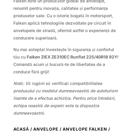
Falken este un producător global de anvelope,
renumit pentru inovația, calitatea și performanța
produselor sale. Cu o istorie bogată în motorsport,
Falken aplică tehnologiile dezvoltate pe circuit în
anvelopele de stradă, oferind astfel o experiență de
conducere superioară.
Nu mai astepta! Investește în siguranța și confortul
tău cu
Falken ZIEX ZE310EC Runflat 225/40R18 92Y
!
Comandă acum și bucură-te de libertatea de a
conduce fără griji!
Notă: Vă rugăm să verificați compatibilitatea
produsului cu modelul dumneavoastră de autoturism
înainte de a efectua achiziția. Pentru orice întrebări,
echipa noastră de experți este la dispoziția
dumneavoastră.
ACASĂ
/
ANVELOPE
/
ANVELOPE FALKEN
/