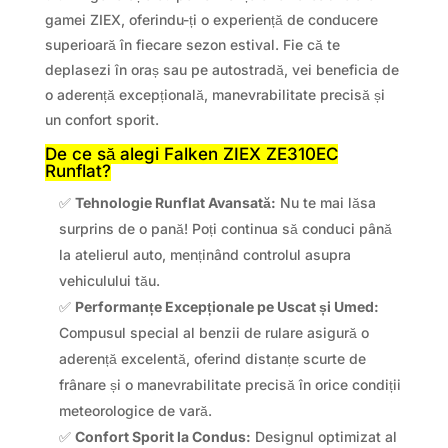
gamei ZIEX, oferindu-ți o experiență de conducere
superioară în fiecare sezon estival. Fie că te
deplasezi în oraș sau pe autostradă, vei beneficia de
o aderență excepțională, manevrabilitate precisă și
un confort sporit.
De ce să alegi Falken ZIEX ZE310EC
Runflat?
✅
Tehnologie Runflat Avansată:
Nu te mai lăsa
surprins de o pană! Poți continua să conduci până
la atelierul auto, menținând controlul asupra
vehiculului tău.
✅
Performanțe Excepționale pe Uscat și Umed:
Compusul special al benzii de rulare asigură o
aderență excelentă, oferind distanțe scurte de
frânare și o manevrabilitate precisă în orice condiții
meteorologice de vară.
✅
Confort Sporit la Condus:
Designul optimizat al