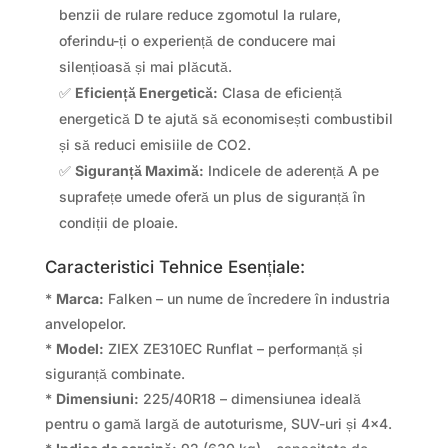
benzii de rulare reduce zgomotul la rulare,
oferindu-ți o experiență de conducere mai
silențioasă și mai plăcută.
✅
Eficiență Energetică:
Clasa de eficiență
energetică D te ajută să economisești combustibil
și să reduci emisiile de CO2.
✅
Siguranță Maximă:
Indicele de aderență A pe
suprafețe umede oferă un plus de siguranță în
condiții de ploaie.
Caracteristici Tehnice Esențiale:
*
Marca:
Falken – un nume de încredere în industria
anvelopelor.
*
Model:
ZIEX ZE310EC Runflat – performanță și
siguranță combinate.
*
Dimensiuni:
225/40R18 – dimensiunea ideală
pentru o gamă largă de autoturisme, SUV-uri și 4×4.