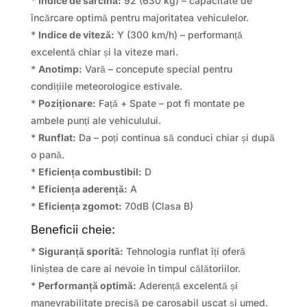
*
Indice de sarcină:
92 (630 kg) – capacitate de
încărcare optimă pentru majoritatea vehiculelor.
*
Indice de viteză:
Y (300 km/h) – performanță
excelentă chiar și la viteze mari.
*
Anotimp:
Vară – concepute special pentru
condițiile meteorologice estivale.
*
Poziționare:
Față + Spate – pot fi montate pe
ambele punți ale vehiculului.
*
Runflat:
Da – poți continua să conduci chiar și după
o pană.
*
Eficiența combustibil:
D
*
Eficiența aderență:
A
*
Eficiența zgomot:
70dB (Clasa B)
Beneficii cheie:
*
Siguranță sporită:
Tehnologia runflat îți oferă
liniștea de care ai nevoie în timpul călătoriilor.
*
Performanță optimă:
Aderență excelentă și
manevrabilitate precisă pe carosabil uscat și umed.