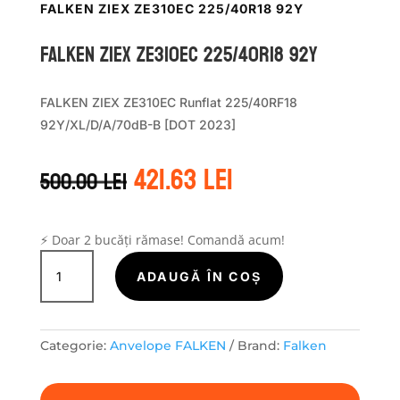
FALKEN ZIEX ZE310EC 225/40R18 92Y
Falken ZIEX ZE310EC 225/40R18 92Y
FALKEN ZIEX ZE310EC Runflat 225/40RF18
92Y/XL/D/A/70dB-B [DOT 2023]
Prețul
Prețul
421.63
lei
500.00
lei
inițial
curent
a
este:
fost:
421.63 lei.
500.00 lei.
⚡ Doar 2 bucăți rămase! Comandă acum!
Cantitate
Falken
ADAUGĂ ÎN COȘ
ZIEX
ZE310EC
225/40R18
Categorie:
Anvelope FALKEN
Brand:
Falken
92Y