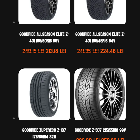
GOODRIDE ALLSEASON ELITE Z-
GOODRIDE ALLSEASON ELITE Z-
401 195/60R15 88V
401 195/45R16 84V
Prețul
Prețul
Prețul
Prețul
240.15
lei
213.18
lei
241.35
lei
224.46
lei
inițial
curent
inițial
curent
a
este:
a
este:
fost:
213.18 lei.
fost:
224.46 
240.15 lei.
241.35 lei.
GOODRIDE ZUPERECO Z-107
GOODRIDE Z-507 215/55R18 99V
175/65R14 82H