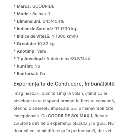
*
Marca:
GOODRIDE
*
Model:
Solmax 1
*
Dimensiuni:
245/40R18
*
Indice de Sarcină:
97 (730 kg)
*
Indice de Viteză:
Y (300 km/h)
*
Greutate:
10.83 kg
*
Anotimp:
Vară
*
Tip Anvelopă:
Autoturisme/SUV/4×4
*
Runflat:
Nu
*
Ranforsat:
Da
Experiența ta de Conducere, Îmbunătățită
Imaginează-ți cum te simți la volan, știind că ai
anvelope care răspund prompt la fiecare comandă,
oferind o aderență impecabilă și o manevrabilitate
excepțională. Cu
GOODRIDE SOLMAX 1
, fiecare
călătorie devine o experiență plăcută și sigură. Nu
doar că vei simți diferența în performanță, dar vei