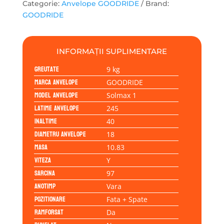
Categorie:
Anvelope GOODRIDE
Brand:
GOODRIDE
INFORMAȚII SUPLIMENTARE
Greutate
9 kg
Marca anvelope
GOODRIDE
Model anvelope
Solmax 1
Latime anvelope
245
Inaltime
40
Diametru anvelope
18
Masa
10.83
Viteza
Y
Sarcina
97
Anotimp
Vara
Pozitionare
Fata + Spate
Ramforsat
Da