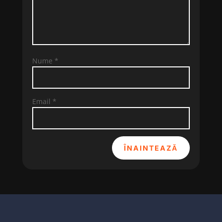
Nume
*
Email
*
ÎNAINTEAZĂ