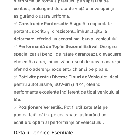
distribuție uniformă a presiunii pe suprafața de
contact, prelungind durata de viață a anvelopei și
asigurând o uzură uniformă.
✅
Construcție Ranforsată
: Asigură o capacitate
portantă sporită și o rezistență îmbunătățită la
deformare, oferind un control mai bun al vehiculului.
✅
Performanță de Top în Sezonul Estival
: Designul
specializat al benzii de rulare garantează o evacuare
eficientă a apei, minimizând riscul de acvaplanare și
oferind o aderență excelentă chiar și pe ploaie.
✅
Potrivite pentru Diverse Tipuri de Vehicule
: Ideal
pentru autoturisme, SUV-uri și 4×4, oferind
performanțe excelente indiferent de tipul vehiculului
tău.
✅
Poziționare Versatilă
: Pot fi utilizate atât pe
puntea față, cât și pe cea spate, asigurând un
echilibru optim al performanțelor vehiculului.
Detalii Tehnice Esențiale