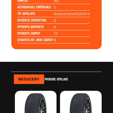
Runflat
Nu
Autovehicule comerciale
0
Tip anvelopa
Autoturisme/SUV/4×4
Eficienta Combustibil
D
Eficienta Aderenta
A
Eficienta Zgomot
72
Eficienta Nr. Unde Zgomot
B
Produse similare
REDUCERI!
REDUCERI!
REDUCERI!