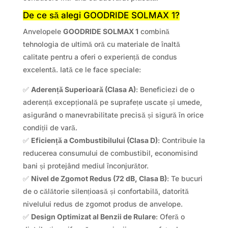
De ce să alegi GOODRIDE SOLMAX 1?
Anvelopele
GOODRIDE SOLMAX 1
combină
tehnologia de ultimă oră cu materiale de înaltă
calitate pentru a oferi o experiență de condus
excelentă. Iată ce le face speciale:
✅
Aderență Superioară (Clasa A)
: Beneficiezi de o
aderență excepțională pe suprafețe uscate și umede,
asigurând o manevrabilitate precisă și sigură în orice
condiții de vară.
✅
Eficiență a Combustibilului (Clasa D)
: Contribuie la
reducerea consumului de combustibil, economisind
bani și protejând mediul înconjurător.
✅
Nivel de Zgomot Redus (72 dB, Clasa B)
: Te bucuri
de o călătorie silențioasă și confortabilă, datorită
nivelului redus de zgomot produs de anvelope.
✅
Design Optimizat al Benzii de Rulare
: Oferă o