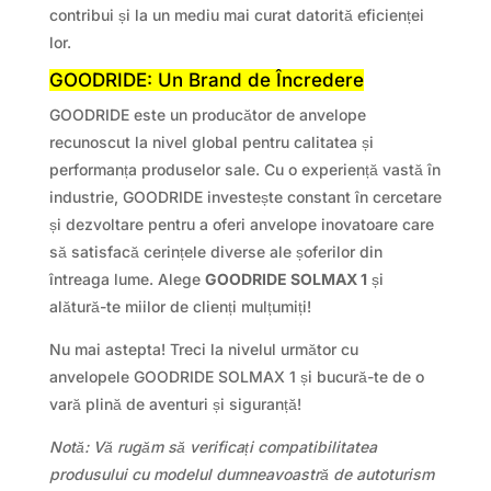
contribui și la un mediu mai curat datorită eficienței
lor.
GOODRIDE: Un Brand de Încredere
GOODRIDE este un producător de anvelope
recunoscut la nivel global pentru calitatea și
performanța produselor sale. Cu o experiență vastă în
industrie, GOODRIDE investește constant în cercetare
și dezvoltare pentru a oferi anvelope inovatoare care
să satisfacă cerințele diverse ale șoferilor din
întreaga lume. Alege
GOODRIDE SOLMAX 1
și
alătură-te miilor de clienți mulțumiți!
Nu mai astepta! Treci la nivelul următor cu
anvelopele GOODRIDE SOLMAX 1 și bucură-te de o
vară plină de aventuri și siguranță!
Notă: Vă rugăm să verificați compatibilitatea
produsului cu modelul dumneavoastră de autoturism