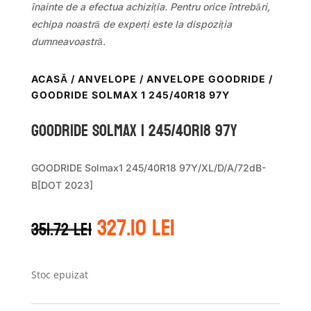
înainte de a efectua achiziția. Pentru orice întrebări,
echipa noastră de experți este la dispoziția
dumneavoastră.
ACASĂ
/
ANVELOPE
/
ANVELOPE GOODRIDE
/
GOODRIDE SOLMAX 1 245/40R18 97Y
GOODRIDE SOLMAX 1 245/40R18 97Y
GOODRIDE Solmax1 245/40R18 97Y/XL/D/A/72dB-
B[DOT 2023]
Prețul
Prețul
327.10
lei
351.72
lei
inițial
curent
a
este:
fost:
327.10 lei.
351.72 lei.
Stoc epuizat