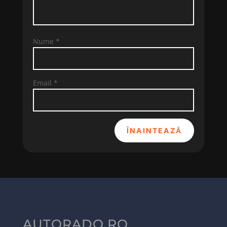
Nume
*
Email
*
ÎNAINTEAZĂ
AUTORADO.RO