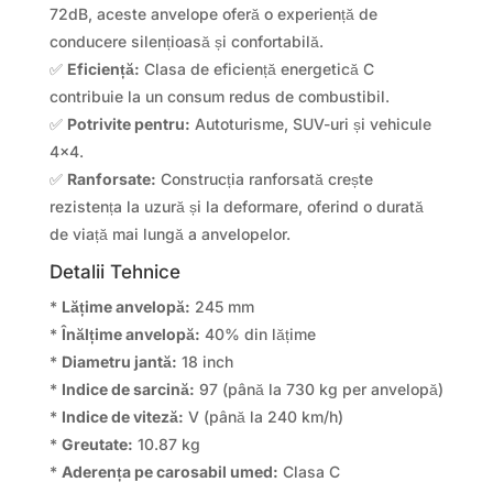
72dB, aceste anvelope oferă o experiență de
conducere silențioasă și confortabilă.
✅
Eficiență:
Clasa de eficiență energetică C
contribuie la un consum redus de combustibil.
✅
Potrivite pentru:
Autoturisme, SUV-uri și vehicule
4×4.
✅
Ranforsate:
Construcția ranforsată crește
rezistența la uzură și la deformare, oferind o durată
de viață mai lungă a anvelopelor.
Detalii Tehnice
*
Lățime anvelopă:
245 mm
*
Înălțime anvelopă:
40% din lățime
*
Diametru jantă:
18 inch
*
Indice de sarcină:
97 (până la 730 kg per anvelopă)
*
Indice de viteză:
V (până la 240 km/h)
*
Greutate:
10.87 kg
*
Aderența pe carosabil umed:
Clasa C