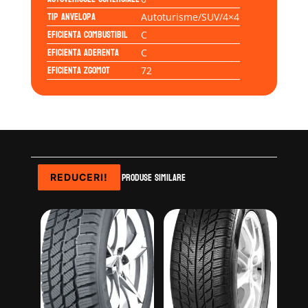
Tip anvelopa
Autoturisme/SUV/4×4
Eficienta Combustibil
C
Eficienta Aderenta
C
Eficienta Zgomot
72
Produse similare
REDUCERI!
REDUCERI!
REDUCERI!
REDUCERI!