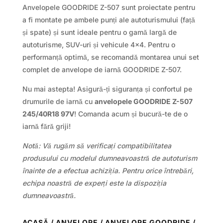
Anvelopele GOODRIDE Z-507 sunt proiectate pentru
a fi montate pe ambele punți ale autoturismului (față
și spate) și sunt ideale pentru o gamă largă de
autoturisme, SUV-uri și vehicule 4×4. Pentru o
performanță optimă, se recomandă montarea unui set
complet de anvelope de iarnă GOODRIDE Z-507.
Nu mai astepta! Asigură-ți siguranța și confortul pe
drumurile de iarnă cu
anvelopele GOODRIDE Z-507
245/40R18 97V
! Comanda acum și bucură-te de o
iarnă fără griji!
Notă: Vă rugăm să verificați compatibilitatea
produsului cu modelul dumneavoastră de autoturism
înainte de a efectua achiziția. Pentru orice întrebări,
echipa noastră de experți este la dispoziția
dumneavoastră.
ACASĂ
/
ANVELOPE
/
ANVELOPE GOODRIDE
/