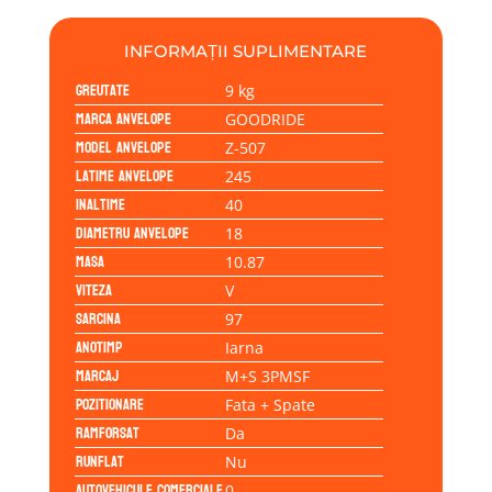
INFORMAȚII SUPLIMENTARE
Greutate
9 kg
Marca anvelope
GOODRIDE
Model anvelope
Z-507
Latime anvelope
245
Inaltime
40
Diametru anvelope
18
Masa
10.87
Viteza
V
Sarcina
97
Anotimp
Iarna
Marcaj
M+S 3PMSF
Pozitionare
Fata + Spate
Ramforsat
Da
Runflat
Nu
Autovehicule comerciale
0