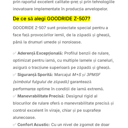
prin raportul excelent calitate-preț și prin tehnologiile
inovatoare implementate în producția anvelopelor.
De ce să alegi GOODRIDE Z-507?
GOODRIDE Z-507 sunt proiectate special pentru a
face față provocărilor iernii, de la zăpadă și gheață,
până la drumuri umede și noroioase.
✅
Aderență Excepțională:
Profilul benzii de rulare,
optimizat pentru iarnă, cu multiple lamele și caneluri,
asigură o tracțiune superioară pe zăpadă și gheață.
✅
Siguranță Sporită:
Marcajul
M+S și 3PMSF
(simbolul fulgului de zăpadă)
garantează
performanțe optime în condiții de iarnă extremă.
✅
Manevrabilitate Precisă:
Designul rigid al
blocurilor de rulare oferă o manevrabilitate precisă și
control excelent în viraje, chiar și pe suprafețe
alunecoase.
✅
Confort Acustic:
Cu un nivel de zgomot de doar