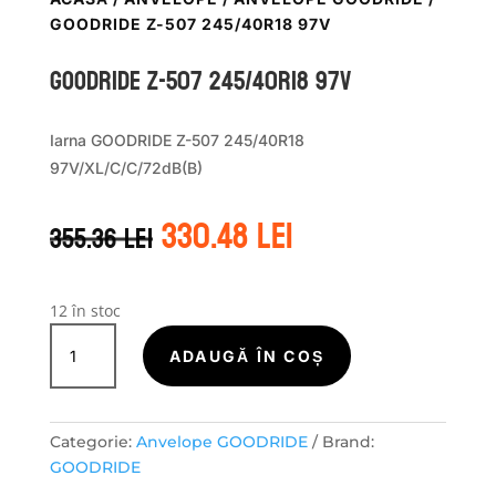
GOODRIDE Z-507 245/40R18 97V
GOODRIDE Z-507 245/40R18 97V
Iarna GOODRIDE Z-507 245/40R18
97V/XL/C/C/72dB(B)
Prețul
Prețul
330.48
lei
355.36
lei
inițial
curent
a
este:
fost:
330.48 lei.
355.36 lei.
12 în stoc
Cantitate
GOODRIDE
ADAUGĂ ÎN COȘ
Z-
507
245/40R18
Categorie:
Anvelope GOODRIDE
Brand:
97V
GOODRIDE