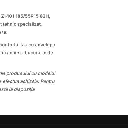
e Z-401 185/55R15 82H
,
rt tehnic specializat.
 ta.
 confortul tău cu anvelopa
ră acum și bucură-te de
atea produsului cu modelul
 efectua achiziția. Pentru
este la dispoziția