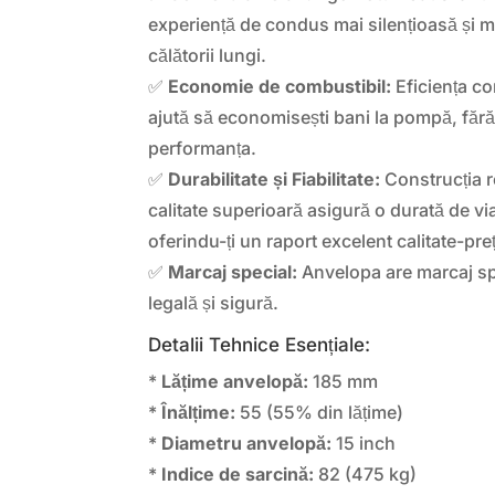
experiență de condus mai silențioasă și m
călătorii lungi.
✅
Economie de combustibil:
Eficiența co
ajută să economisești bani la pompă, făr
performanța.
✅
Durabilitate și Fiabilitate:
Construcția r
calitate superioară asigură o durată de vi
oferindu-ți un raport excelent calitate-preț
✅
Marcaj special:
Anvelopa are marcaj spe
legală și sigură.
Detalii Tehnice Esențiale:
*
Lățime anvelopă:
185 mm
*
Înălțime:
55 (55% din lățime)
*
Diametru anvelopă:
15 inch
*
Indice de sarcină:
82 (475 kg)