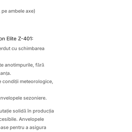
ă pe ambele axe)
on Elite Z-401:
pierdut cu schimbarea
e anotimpurile, fără
anța.
 condiții meteorologice,
anvelopele sezoniere.
tație solidă în producția
ccesibile. Anvelopele
oase pentru a asigura