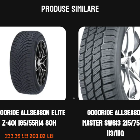
Produse similare
ODRIDE ALLSEASON ELITE
GOODRIDE ALLSEAS
Z-401 185/55R14 80H
MASTER SW613 215/75
113/111Q
Prețul
Prețul
233.36
lei
203.02
lei