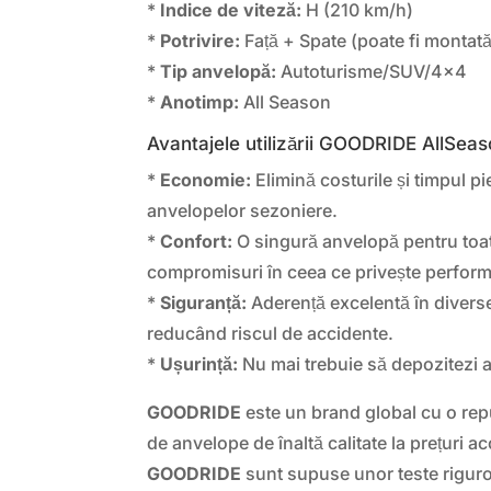
*
Indice de viteză:
H (210 km/h)
*
Potrivire:
Față + Spate (poate fi montat
*
Tip anvelopă:
Autoturisme/SUV/4×4
*
Anotimp:
All Season
Avantajele utilizării GOODRIDE AllSeas
*
Economie:
Elimină costurile și timpul 
anvelopelor sezoniere.
*
Confort:
O singură anvelopă pentru toat
compromisuri în ceea ce privește perform
*
Siguranță:
Aderență excelentă în diverse
reducând riscul de accidente.
*
Ușurință:
Nu mai trebuie să depozitezi 
GOODRIDE
este un brand global cu o repu
de anvelope de înaltă calitate la prețuri a
GOODRIDE
sunt supuse unor teste rigur