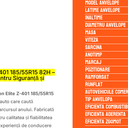
Model anvelope
Latime anvelope
Inaltime
Diametru anvelope
Masa
Viteza
Sarcina
Anotimp
S
Marcaj
Pozitionare
01 185/55R15 82H –
Ramforsat
tru Siguranță și
Runflat
Autovehicule comer
n Elite Z-401 185/55R15
Tip anvelopa
 auto care caută
Eficienta Combustib
arcursul anului. Fabricată
Eficienta Aderenta
 calitatea și fiabilitatea
Eficienta Zgomot
 experiență de conducere