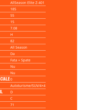
AllSeason Elite Z-401
185
55
15
7.08
H
82
All Season
Da
Fata + Spate
Nu
Nu
ciale
0
Autoturisme/SUV/4×4
il
D
C
71