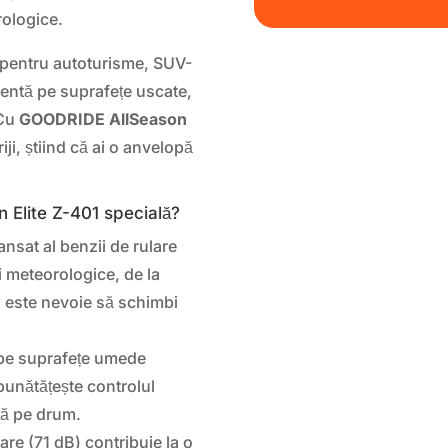
rologice.
 pentru autoturisme, SUV-
lentă pe suprafețe uscate,
 Cu
GOODRIDE AllSeason
iji, știind că ai o anvelopă
Elite Z-401 specială?
nsat al benzii de rulare
i meteorologice, de la
i este nevoie să schimbi
pe suprafețe umede
bunătățește controlul
ță pe drum.
re (71 dB) contribuie la o