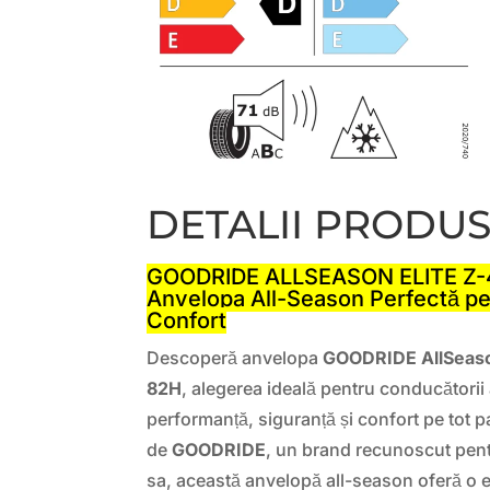
DETALII PRODU
GOODRIDE ALLSEASON ELITE Z-4
Anvelopa All-Season Perfectă pen
Confort
Descoperă anvelopa
GOODRIDE AllSeaso
82H
, alegerea ideală pentru conducătorii
performanță, siguranță și confort pe tot p
de
GOODRIDE
, un brand recunoscut pentru
sa, această anvelopă all-season oferă o