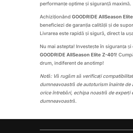
performanțe optime și siguranță maximă.
Achiziționând
GOODRIDE AllSeason Elit
beneficiezi de garanția calității și de supo
Livrarea este rapidă și sigură, direct la ușa
Nu mai astepta! Investește în siguranța și
GOODRIDE AllSeason Elite Z-401
! Cumpă
drum, indiferent de anotimp!
Notă: Vă rugăm să verificați compatibilit
dumneavoastră de autoturism înainte de a
orice întrebări, echipa noastră de experți 
dumneavoastră.