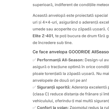
superioară, indiferent de condițiile meteo
Această anvelopă este proiectată special
uri și 4×4-uri, asigurând o aderență exce
umede sau acoperite cu zăpadă ușoară.
Elite Z-401
, te poți bucura de drum fără gr
de încredere sub tine.
Ce face anvelopa GOODRIDE AllSeason 
✅
Performanță All-Season:
Design-ul ava
asigură o tracțiune optimă în orice condiți
ploaie torențială la zăpadă ușoară. Nu ma
anvelopele de două ori pe an!
✅
Siguranță sporită:
Aderența excelentă 
(clasa C) reduce distanța de frânare și îm
vehiculului, oferindu-ți mai multă siguran
✅
Confort la volan:
Zgomotul redus la rula