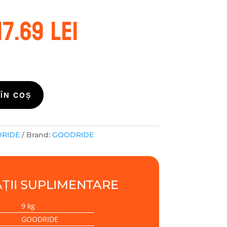
rețul
Prețul
17.69
lei
nițial
curent
este:
ost:
217.69 lei.
43.75 lei.
ÎN COȘ
DRIDE
Brand:
GOODRIDE
ȚII SUPLIMENTARE
9 kg
GOODRIDE