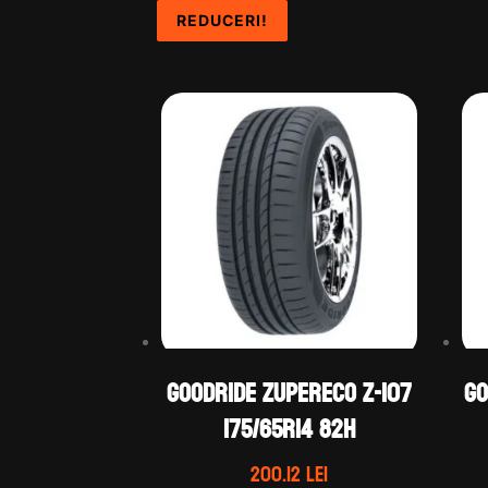
REDUCERI!
REDUCERI!
REDUCERI!
GOODRIDE ZUPERECO Z-107
GO
175/65R14 82H
200.12
lei