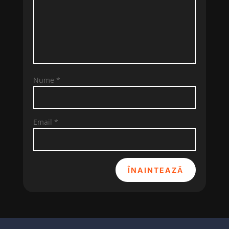
Nume
*
Email
*
ÎNAINTEAZĂ