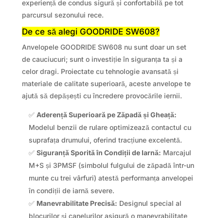
experiență de condus sigură și confortabilă pe tot
parcursul sezonului rece.
De ce să alegi GOODRIDE SW608?
Anvelopele GOODRIDE SW608 nu sunt doar un set
de cauciucuri; sunt o investiție în siguranța ta și a
celor dragi. Proiectate cu tehnologie avansată și
materiale de calitate superioară, aceste anvelope te
ajută să depășești cu încredere provocările iernii.
✅
Aderență Superioară pe Zăpadă și Gheață:
Modelul benzii de rulare optimizează contactul cu
suprafața drumului, oferind tracțiune excelentă.
✅
Siguranță Sporită în Condiții de Iarnă:
Marcajul
M+S și 3PMSF (simbolul fulgului de zăpadă într-un
munte cu trei vârfuri) atestă performanța anvelopei
în condiții de iarnă severe.
✅
Manevrabilitate Precisă:
Designul special al
blocurilor și canelurilor asigură o manevrabilitate