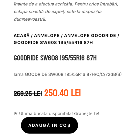
înainte de a efectua achiziția. Pentru orice întrebări,
echipa noastră de experți este la dispoziția
dumneavoastră.
ACASĂ
/
ANVELOPE
/
ANVELOPE GOODRIDE
/
GOODRIDE SW608 195/55R16 87H
GOODRIDE SW608 195/55R16 87H
Iarna GOODRIDE SW608 195/55R16 87H/C/C/72dB(B)
Prețul
Prețul
250.40
lei
269.25
lei
inițial
curent
a
este:
fost:
250.40 lei.
269.25 lei.
🚨 Ultima bucată disponibilă! Grăbește-te!
ADAUGĂ ÎN COȘ
Cantitate
GOODRIDE