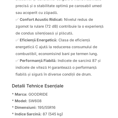
precisă și o stabilitate optimă pe carosabil umed
sau acoperit cu zăpadă.
✅
Confort Acustic Ridicat:
Nivelul redus de
zgomot la rulare (72 dB) contribuie la o experiență
de condus silențioasă și plăcută.
✅
Eficiență Energetică:
Clasa de eficiență
energetică C ajută la reducerea consumului de
combustibil, economisind bani pe termen lung.
✅
Performanță Fiabilă:
Indicele de sarcină 87 și
indicele de viteză H garantează o performanță
fiabilă și sigură în diverse condiții de drum.
Detalii Tehnice Esențiale
*
Marca:
GOODRIDE
*
Model:
SW608
*
Dimensiuni:
195/55R16
*
Indice Sarcină:
87 (545 kg)