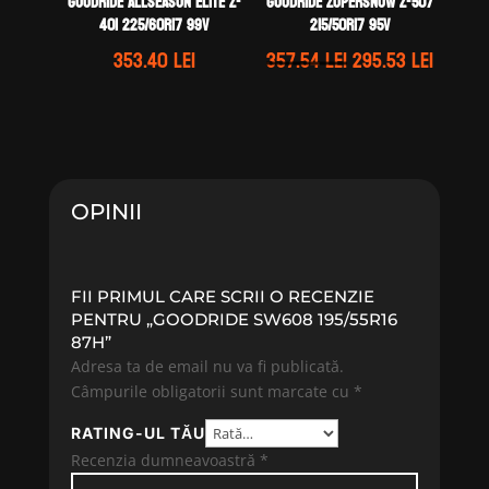
GOODRIDE ALLSEASON ELITE Z-
GOODRIDE ZUPERSNOW Z-507
401 225/60R17 99V
215/50R17 95V
Prețul
Prețul
353.40
lei
357.54
lei
295.53
lei
inițial
curen
a
este:
fost:
295.53 
357.54 lei.
OPINII
FII PRIMUL CARE SCRII O RECENZIE
PENTRU „GOODRIDE SW608 195/55R16
87H”
Adresa ta de email nu va fi publicată.
Câmpurile obligatorii sunt marcate cu
*
RATING-UL TĂU
Recenzia dumneavoastră
*