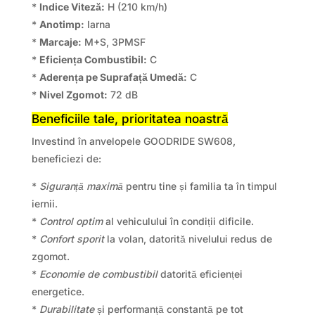
*
Indice Viteză:
H (210 km/h)
*
Anotimp:
Iarna
*
Marcaje:
M+S, 3PMSF
*
Eficiența Combustibil:
C
*
Aderența pe Suprafață Umedă:
C
*
Nivel Zgomot:
72 dB
Beneficiile tale, prioritatea noastră
Investind în anvelopele GOODRIDE SW608,
beneficiezi de:
*
Siguranță maximă
pentru tine și familia ta în timpul
iernii.
*
Control optim
al vehiculului în condiții dificile.
*
Confort sporit
la volan, datorită nivelului redus de
zgomot.
*
Economie de combustibil
datorită eficienței
energetice.
*
Durabilitate
și performanță constantă pe tot