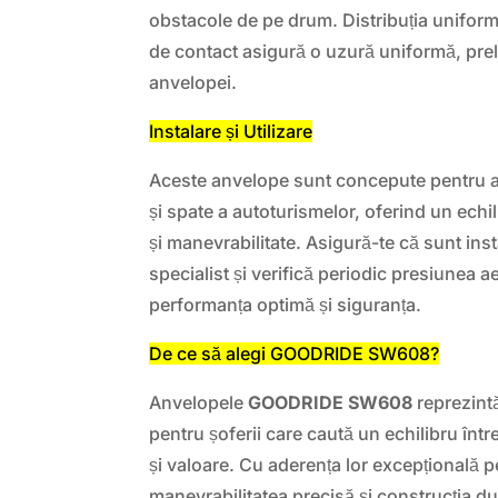
obstacole de pe drum. Distribuția uniform
de contact asigură o uzură uniformă, prel
anvelopei.
Instalare și Utilizare
Aceste anvelope sunt concepute pentru a 
și spate a autoturismelor, oferind un echi
și manevrabilitate. Asigură-te că sunt ins
specialist și verifică periodic presiunea a
performanța optimă și siguranța.
De ce să alegi GOODRIDE SW608?
Anvelopele
GOODRIDE SW608
reprezint
pentru șoferii care caută un echilibru înt
și valoare. Cu aderența lor excepțională 
manevrabilitatea precisă și construcția du