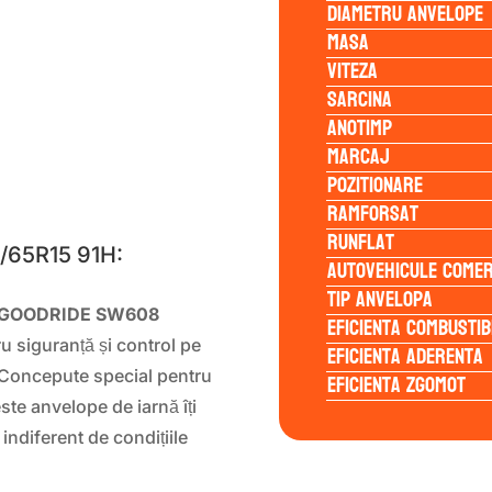
Diametru anvelope
Masa
Viteza
Sarcina
Anotimp
Marcaj
Pozitionare
S
Ramforsat
Runflat
/65R15 91H:
Autovehicule comer
Tip anvelopa
GOODRIDE SW608
Eficienta Combustib
ru siguranță și control pe
Eficienta Aderenta
 Concepute special pentru
Eficienta Zgomot
ste anvelope de iarnă îți
ndiferent de condițiile