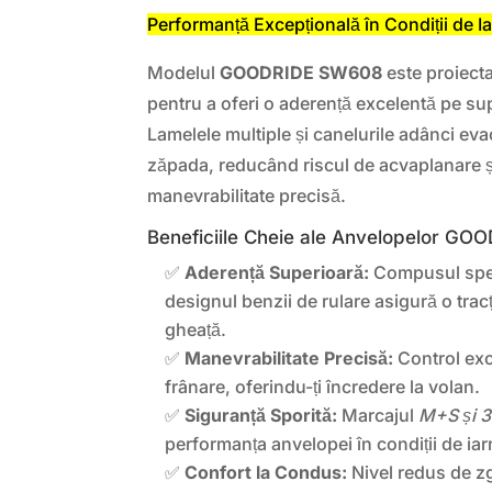
Performanță Excepțională în Condiții de I
Modelul
GOODRIDE SW608
este proiecta
pentru a oferi o aderență excelentă pe s
Lamelele multiple și canelurile adânci eva
zăpada, reducând riscul de acvaplanare ș
manevrabilitate precisă.
Beneficiile Cheie ale Anvelopelor G
✅
Aderență Superioară:
Compusul spec
designul benzii de rulare asigură o tra
gheață.
✅
Manevrabilitate Precisă:
Control exce
frânare, oferindu-ți încredere la volan.
✅
Siguranță Sporită:
Marcajul
M+S și 
performanța anvelopei în condiții de ia
✅
Confort la Condus:
Nivel redus de z