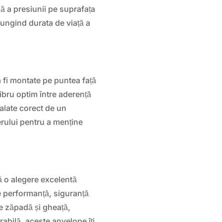
ă a presiunii pe suprafața
ungind durata de viață a
fi montate pe puntea față
libru optim între aderență
talate corect de un
erului pentru a menține
ă o alegere excelentă
re performanță, siguranță
pe zăpadă și gheață,
rabilă, aceste anvelope îți