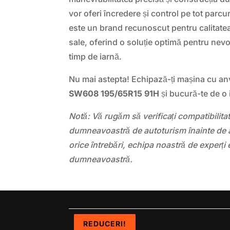
vor oferi încredere și control pe tot parcur
este un brand recunoscut pentru calitatea 
sale, oferind o soluție optimă pentru nev
timp de iarnă.
Nu mai astepta! Echipază-ți mașina cu a
SW608 195/65R15 91H
și bucură-te de o i
Notă: Vă rugăm să verificați compatibilit
dumneavoastră de autoturism înainte de a
orice întrebări, echipa noastră de experți 
dumneavoastră.
REDUCERI!
REDUCERI!
REDUCERI!
REDUCERI!