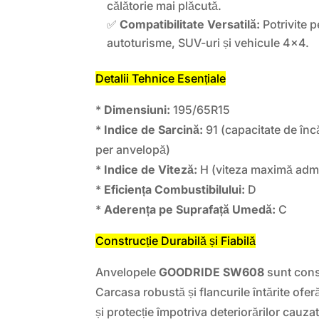
călătorie mai plăcută.
✅
Compatibilitate Versatilă:
Potrivite 
autoturisme, SUV-uri și vehicule 4×4.
Detalii Tehnice Esențiale
*
Dimensiuni:
195/65R15
*
Indice de Sarcină:
91 (capacitate de înc
per anvelopă)
*
Indice de Viteză:
H (viteza maximă adm
*
Eficiența Combustibilului:
D
*
Aderența pe Suprafață Umedă:
C
Construcție Durabilă și Fiabilă
Anvelopele
GOODRIDE SW608
sunt const
Carcasa robustă și flancurile întărite ofer
și protecție împotriva deteriorărilor cauzat