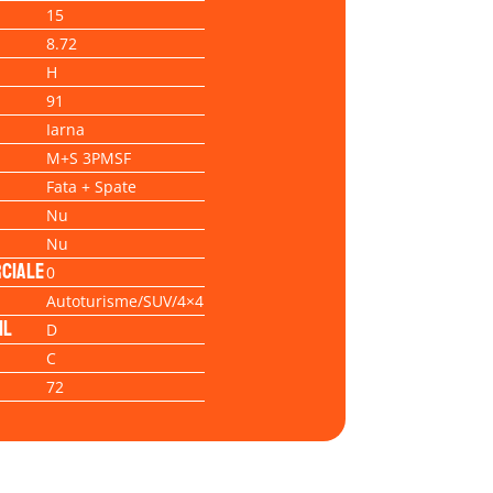
15
8.72
H
91
Iarna
M+S 3PMSF
Fata + Spate
Nu
Nu
ciale
0
Autoturisme/SUV/4×4
il
D
C
72