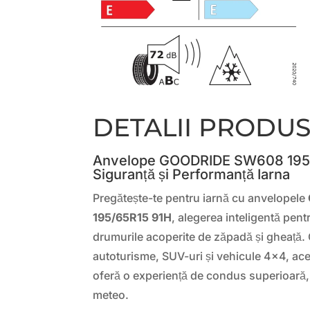
DETALII PRODU
Anvelope GOODRIDE SW608 195
Siguranță și Performanță Iarna
Pregătește-te pentru iarnă cu anvelopele
195/65R15 91H
, alegerea inteligentă pent
drumurile acoperite de zăpadă și gheață.
autoturisme, SUV-uri și vehicule 4×4, ace
oferă o experiență de condus superioară, i
meteo.