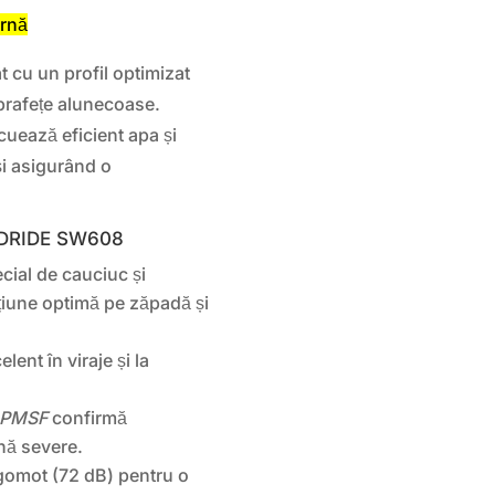
arnă
t cu un profil optimizat
uprafețe alunecoase.
cuează eficient apa și
i asigurând o
OODRIDE SW608
ial de cauciuc și
cțiune optimă pe zăpadă și
lent în viraje și la
3PMSF
confirmă
rnă severe.
gomot (72 dB) pentru o