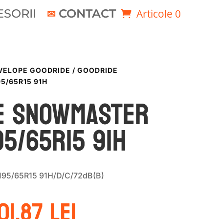
SORII
CONTACT
Articole 0
VELOPE GOODRIDE
/ GOODRIDE
/65R15 91H
E SNOWMASTER
5/65R15 91H
195/65R15 91H/D/C/72dB(B)
rețul
Prețul
01.87
lei
nițial
curent