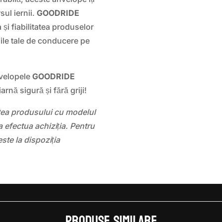
sul iernii.
GOODRIDE
și fiabilitatea produselor
oile tale de conducere pe
nvelopele
GOODRIDE
arnă sigură și fără griji!
atea produsului cu modelul
 efectua achiziția. Pentru
este la dispoziția
Produse similare