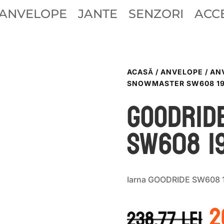
ANVELOPE
JANTE
SENZORI
ACCE
ACASĂ
/
ANVELOPE
/
AN
SNOWMASTER SW608 195
GOODRID
SW608 19
Iarna GOODRIDE SW608 
P
2
i
238.77
lei