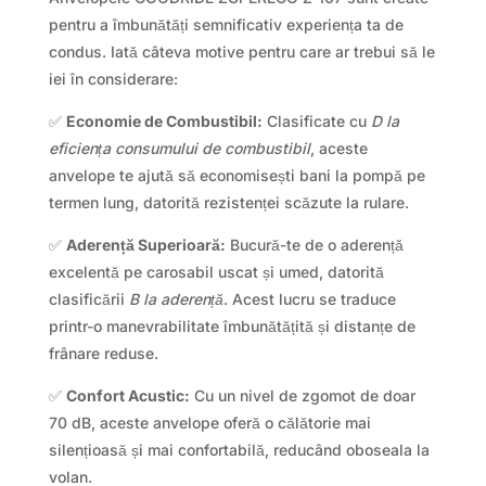
pentru a îmbunătăți semnificativ experiența ta de
condus. Iată câteva motive pentru care ar trebui să le
iei în considerare:
✅
Economie de Combustibil:
Clasificate cu
D la
eficiența consumului de combustibil
, aceste
anvelope te ajută să economisești bani la pompă pe
termen lung, datorită rezistenței scăzute la rulare.
✅
Aderență Superioară:
Bucură-te de o aderență
excelentă pe carosabil uscat și umed, datorită
clasificării
B la aderență
. Acest lucru se traduce
printr-o manevrabilitate îmbunătățită și distanțe de
frânare reduse.
✅
Confort Acustic:
Cu un nivel de zgomot de doar
70 dB, aceste anvelope oferă o călătorie mai
silențioasă și mai confortabilă, reducând oboseala la
volan.