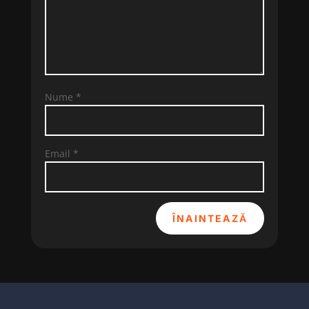
Nume
*
Email
*
ÎNAINTEAZĂ