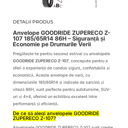
DETALII PRODUS
Anvelope GOODRIDE ZUPERECO Z-
107 185/65R14 86H – Siguranță și
Economie pe Drumurile Verii
Pregătește-te pentru sezonul estival cu anvelopele
GOODRIDE ZUPERECO Z-107
, concepute pentru a
oferi o experiență de condus sigură, confortabilă și
economică. Aceste anvelope de vară, cu
dimensiunile 185/65R14 și indicele de sarcină și
viteză 86H, sunt perfecte pentru autoturisme, SUV-
uri și 4×4, oferind un echilibru excelent între
performanță și eficiență.
De ce să alegi anvelopele GOODRIDE
ZUPERECO Z-107?
Anvelopele GOODRIDE ZUPERECO Z-107 sunt create