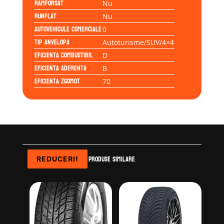
Ramforsat
Nu
Runflat
Nu
Autovehicule comerciale
0
Tip anvelopa
Autoturisme/SUV/4×4
Eficienta Combustibil
D
Eficienta Aderenta
B
Eficienta Zgomot
70
Produse similare
REDUCERI!
REDUCERI!
REDUCERI!
REDUCERI!