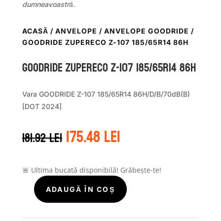
dumneavoastră.
ACASĂ
/
ANVELOPE
/
ANVELOPE GOODRIDE
/
GOODRIDE ZUPERECO Z-107 185/65R14 86H
GOODRIDE ZUPERECO Z-107 185/65R14 86H
Vara GOODRIDE Z-107 185/65R14 86H/D/B/70dB(B)
[DOT 2024]
Prețul
Prețul
175.48
lei
181.92
lei
inițial
curent
a
este:
fost:
175.48 lei.
181.92 lei.
🚨 Ultima bucată disponibilă! Grăbește-te!
ADAUGĂ ÎN COȘ
Cantitate
GOODRIDE
ZUPERECO