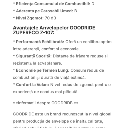
*
Eficiența Consumului de Combustibil:
D
*
Aderența pe Carosabil Umed:
B
*
Nivel Zgomot:
70 dB
Avantajele Anvelopelor GOODRIDE
ZUPERECO Z-107:
*
Performanță Echilibrată:
Oferă un echilibru optim
între aderență, confort și economie.
*
Siguranță Sporită:
Distanțe de frânare reduse și
rezistență la acvaplanare.
*
Economie pe Termen Lung:
Consum redus de
combustibil și durată de viață extinsă.
*
Confort la Volan:
Nivel redus de zgomot pentru o
experiență de condus mai plăcută.
**Informații despre GOODRIDE:**
GOODRIDE este un brand recunoscut la nivel global
pentru producția de anvelope de înaltă calitate,