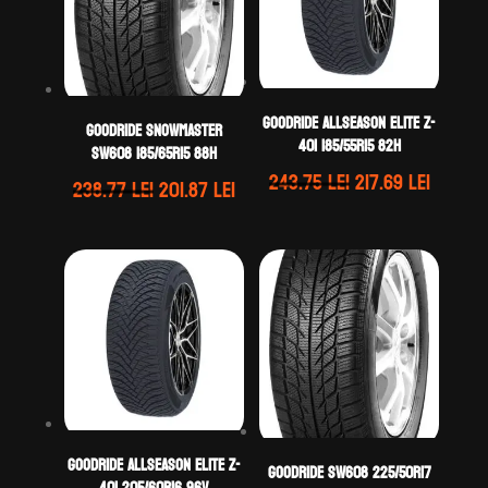
GOODRIDE ALLSEASON ELITE Z-
GOODRIDE SNOWMASTER
401 185/55R15 82H
SW608 185/65R15 88H
Prețul
Prețul
243.75
lei
217.69
lei
Prețul
Prețul
238.77
lei
201.87
lei
inițial
curent
inițial
curent
a
este:
a
este:
fost:
217.69 l
fost:
201.87 lei.
243.75 lei.
238.77 lei.
GOODRIDE ALLSEASON ELITE Z-
GOODRIDE SW608 225/50R17