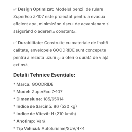
✅
Design Optimizat:
Modelul benzii de rulare
ZuperEco Z-107 este proiectat pentru a evacua
eficient apa, minimizând riscul de acvaplanare și
asigurând o aderență constantă.
✅
Durabilitate:
Construite cu materiale de înaltă
calitate, anvelopele GOODRIDE sunt concepute
pentru a rezista uzurii și a oferi o durată de viață
extinsă.
Detalii Tehnice Esențiale:
*
Marca:
GOODRIDE
*
Model:
ZuperEco Z-107
*
Dimensiune:
185/65R14
*
Indice de Sarcină:
86 (530 kg)
*
Indice de Viteză:
H (210 km/h)
*
Anotimp:
Vară
*
Tip Vehicul:
Autoturisme/SUV/4×4