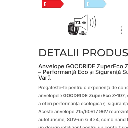
DETALII PRODU
Anvelope GOODRIDE ZuperEco Z
– Performanță Eco și Siguranță S
Vară
Pregătește-te pentru o experiență de con
anvelopele
GOODRIDE ZuperEco Z-107
,
a oferi performanță ecologică și siguranț
Aceste anvelope 215/60R17 96V reprezint
autoturisme, SUV-uri și 4×4, combinând 
un design inteligent pentru un confort sp