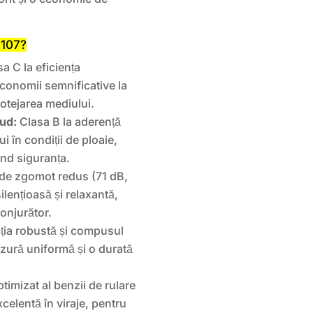
-107?
a C la eficiența
onomii semnificative la
rotejarea mediului.
 ud:
Clasa B la aderență
i în condiții de ploaie,
ind siguranța.
 de zgomot redus (71 dB,
lențioasă și relaxantă,
conjurător.
ia robustă și compusul
uzură uniformă și o durată
timizat al benzii de rulare
excelentă în viraje, pentru