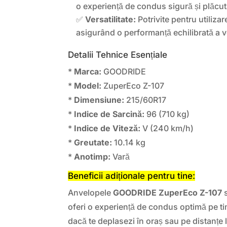
o experiență de condus sigură și plăcut
✅
Versatilitate:
Potrivite pentru utilizar
asigurând o performanță echilibrată a v
Detalii Tehnice Esențiale
*
Marca:
GOODRIDE
*
Model:
ZuperEco Z-107
*
Dimensiune:
215/60R17
*
Indice de Sarcină:
96 (710 kg)
*
Indice de Viteză:
V (240 km/h)
*
Greutate:
10.14 kg
*
Anotimp:
Vară
Beneficii adiționale pentru tine:
Anvelopele
GOODRIDE ZuperEco Z-107
s
oferi o experiență de condus optimă pe ti
dacă te deplasezi în oraș sau pe distanțe 