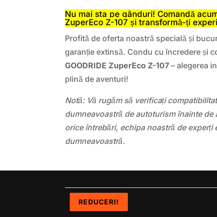
Nu mai sta pe gânduri! Comandă acu
ZuperEco Z-107 și transformă-ți exper
Profită de oferta noastră specială și bucur
garanție extinsă. Condu cu încredere și c
GOODRIDE ZuperEco Z-107
– alegerea in
plină de aventuri!
Notă: Vă rugăm să verificați compatibilit
dumneavoastră de autoturism înainte de a
orice întrebări, echipa noastră de experți 
dumneavoastră.
REDUCERI!
REDUCERI!