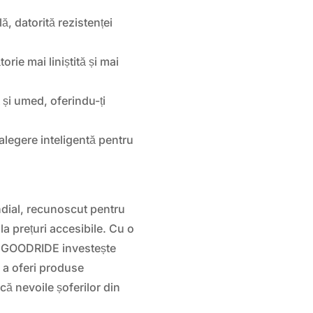
, datorită rezistenței
rie mai liniștită și mai
 și umed, oferindu-ți
 alegere inteligentă pentru
ial, recunoscut pentru
la prețuri accesibile. Cu o
r, GOODRIDE investește
u a oferi produse
că nevoile șoferilor din