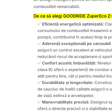
combustibil remarcabilă.
De ce să alegi GOODRIDE ZuperEco Z
✅
Eficiență energetică optimizată:
Clas
consumului de combustibil înseamnă ec
pompă, contribuind în același timp la p
✅
Aderență excepțională pe carosabil
asigură un control excelent al vehicululu
reducând riscul de acvaplanare și spor
✅
Confort acustic îmbunătățit:
Nivelul
clasa B) oferă o experiență de condus si
atât pentru tine, cât și pentru mediul în
✅
Durabilitate și longevitate:
Construcț
de cauciuc de înaltă calitate asigură o 
de viață extinsă a anvelopelor.
✅
Manevrabilitate precisă:
Designul op
oferă o direcție precisă și o stabilitate 