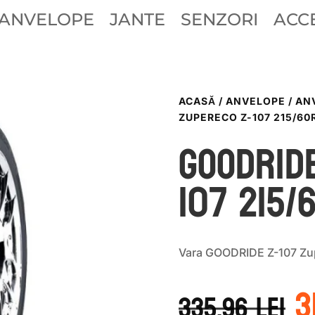
ANVELOPE
JANTE
SENZORI
ACCE
ACASĂ
/
ANVELOPE
/
AN
ZUPERECO Z-107 215/60
GOODRID
107 215/
Vara GOODRIDE Z-107 Zu
P
3
i
335.96
lei