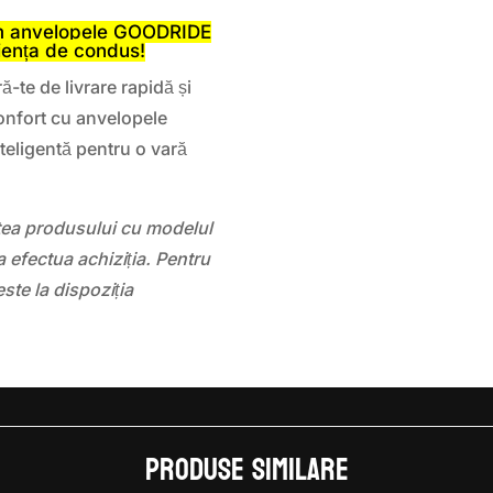
m anvelopele GOODRIDE
iența de condus!
ă-te de livrare rapidă și
onfort cu anvelopele
teligentă pentru o vară
atea produsului cu modelul
 efectua achiziția. Pentru
este la dispoziția
Produse similare