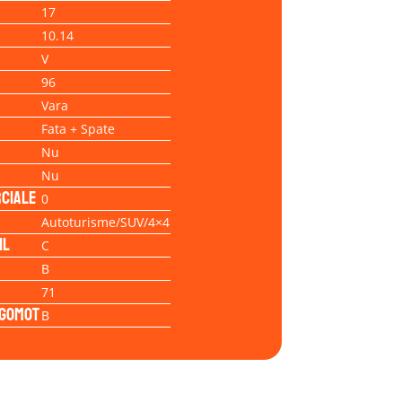
17
10.14
V
96
Vara
Fata + Spate
Nu
Nu
ciale
0
Autoturisme/SUV/4×4
il
C
B
71
Zgomot
B