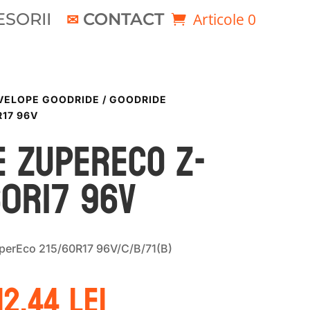
SORII
CONTACT
Articole 0
VELOPE GOODRIDE
/ GOODRIDE
R17 96V
E ZUPERECO Z-
60R17 96V
perEco 215/60R17 96V/C/B/71(B)
rețul
Prețul
12.44
lei
nițial
curent