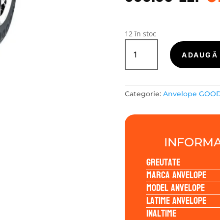
a
f
3
12 în stoc
Cantitate
GOODRIDE
ADAUGĂ 
ZUPERECO
Z-
107
Categorie:
Anvelope GOO
215/60R17
96V
INFORMA
Greutate
Marca anvelope
Model anvelope
Latime anvelope
Inaltime