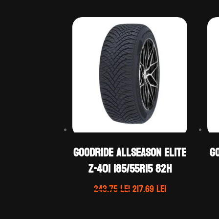
GOODRIDE ALLSEASON ELITE
G
Z-401 185/55R15 82H
Prețul
Prețul
243.75
lei
217.69
lei
inițial
curent
a
este: