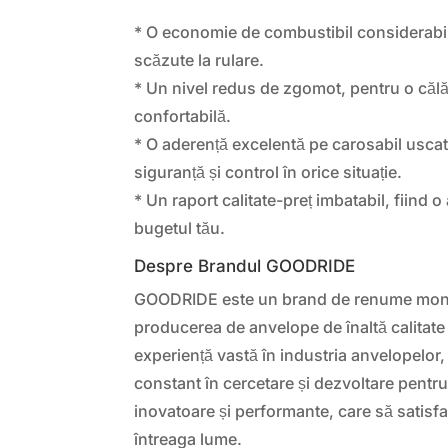
* O economie de combustibil considerabilă
scăzute la rulare.
* Un nivel redus de zgomot, pentru o călăto
confortabilă.
* O aderență excelentă pe carosabil uscat
siguranță și control în orice situație.
* Un raport calitate-preț imbatabil, fiind o
bugetul tău.
Despre Brandul GOODRIDE
GOODRIDE este un brand de renume mond
producerea de anvelope de înaltă calitate 
experiență vastă în industria anvelopelo
constant în cercetare și dezvoltare pentr
inovatoare și performante, care să satisfa
întreaga lume.