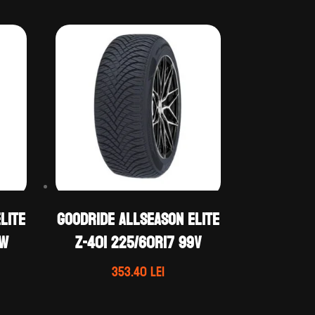
LITE
GOODRIDE ALLSEASON ELITE
9W
Z-401 225/60R17 99V
Prețul
353.40
lei
curent
este: