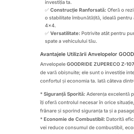
investiția ta.
✅
Construcție Ranforsată:
Oferă o rezis
o stabilitate îmbunătățită, ideală pentru
4×4.
✅
Versatilitate:
Potrivite atât pentru pu
spate a vehiculului tău.
Avantajele Utilizării Anvelopelor G
Anvelopele
GOODRIDE ZUPERECO Z-10
de vară obișnuite; ele sunt o investiție int
confortul și economia ta. Iată câteva dintr
*
Siguranță Sporită:
Aderența excelentă p
îți oferă controlul necesar în orice situaț
frânare și sporind siguranța ta și a pasage
*
Economie de Combustibil:
Datorită efic
vei reduce consumul de combustibil, eco