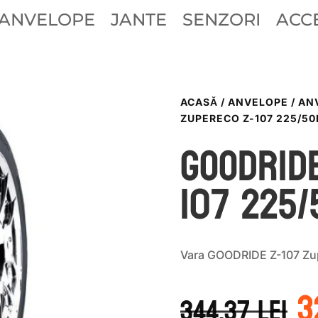
ANVELOPE
JANTE
SENZORI
ACCE
ACASĂ
/
ANVELOPE
/
AN
ZUPERECO Z-107 225/50
GOODRID
107 225
Vara GOODRIDE Z-107 Zu
P
3
i
344.37
lei