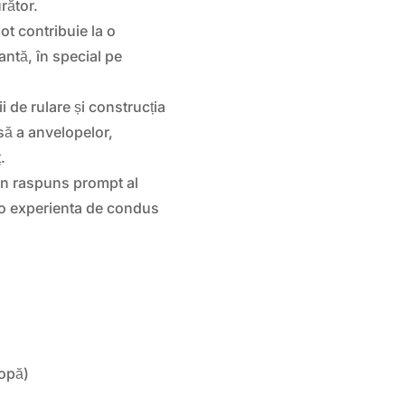
rător.
t contribuie la o
antă, în special pe
 de rulare și construcția
să a anvelopelor,
.
un raspuns prompt al
ru o experienta de condus
opă)