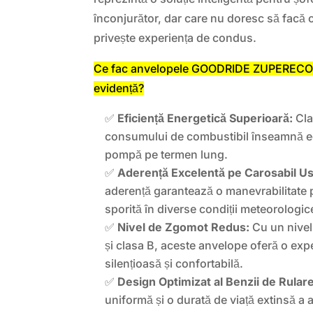
înconjurător, dar care nu doresc să facă
privește experiența de condus.
Ce fac anvelopele GOODRIDE ZUPERECO Z
evidență?
✅
Eficiență Energetică Superioară:
Cla
consumului de combustibil înseamnă ec
pompă pe termen lung.
✅
Aderență Excelentă pe Carosabil Us
aderență garantează o manevrabilitate p
sporită în diverse condiții meteorologic
✅
Nivel de Zgomot Redus:
Cu un nive
și clasa B, aceste anvelope oferă o ex
silențioasă și confortabilă.
✅
Design Optimizat al Benzii de Rulare
uniformă și o durată de viață extinsă a