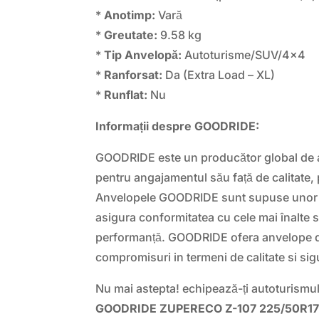
*
Anotimp:
Vară
*
Greutate:
9.58 kg
*
Tip Anvelopă:
Autoturisme/SUV/4×4
*
Ranforsat:
Da (Extra Load – XL)
*
Runflat:
Nu
Informații despre GOODRIDE:
GOODRIDE este un producător global de 
pentru angajamentul său față de calitate, 
Anvelopele GOODRIDE sunt supuse unor t
asigura conformitatea cu cele mai înalte 
performanță. GOODRIDE ofera anvelope d
compromisuri in termeni de calitate si sig
Nu mai astepta! echipează-ți autoturismu
GOODRIDE ZUPERECO Z-107 225/50R1