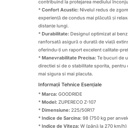
contribuind la protejarea mediului înconju
*
Confort Acustic:
Nivelul redus de zgomo
experiență de condus mai plăcută și relax
distanțe lungi.
*
Durabilitate:
Designul optimizat al benzii
ranforsată asigură o durată de viață extin
oferindu-ți un raport excelent calitate-preț
*
Manevrabilitate Precisa:
Te bucuri de 
directiei si de o stabilitate sporita, pent
mai sigura si mai placuta.
Informații Tehnice Esențiale
*
Marca:
GOODRIDE
*
Model:
ZUPERECO Z-107
*
Dimensiune:
225/50R17
*
Indice de Sarcina:
98 (750 kg per anvel
*
Indice de Viteza:
W (până la 270 km/h)