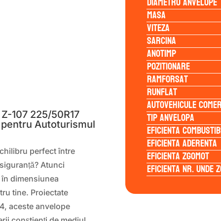
Diametru anvelope
Masa
Viteza
Sarcina
Anotimp
Pozitionare
Ramforsat
S
Runflat
Autovehicule comer
Z-107 225/50R17
Tip anvelopa
 pentru Autoturismul
Eficienta Combustib
Eficienta Aderenta
hilibru perfect între
Eficienta Zgomot
siguranță? Atunci
Eficienta Nr. Unde 
în dimensiunea
ru tine. Proiectate
×4, aceste anvelope
erii conștienți de mediul