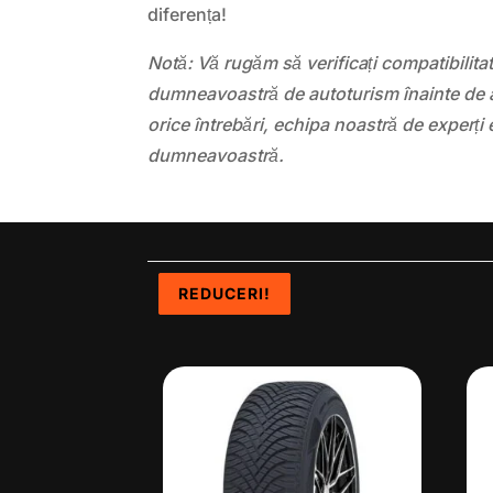
diferența!
Notă: Vă rugăm să verificați compatibilit
dumneavoastră de autoturism înainte de a
orice întrebări, echipa noastră de experți 
dumneavoastră.
REDUCERI!
REDUCERI!
REDUCERI!
REDUCERI!