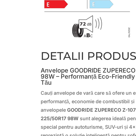
DETALII PRODU
Anvelope GOODRIDE ZUPERECO 
98W – Performanță Eco-Friendly
Tău
Cauți anvelope de vară care să ofere un ec
performanță, economie de combustibil și 
anvelopele
GOODRIDE ZUPERECO Z-107
225/50R17 98W
sunt alegerea ideală pent
special pentru autoturisme, SUV-uri și 4
reprezintă o soluție inteligentă pentru șof