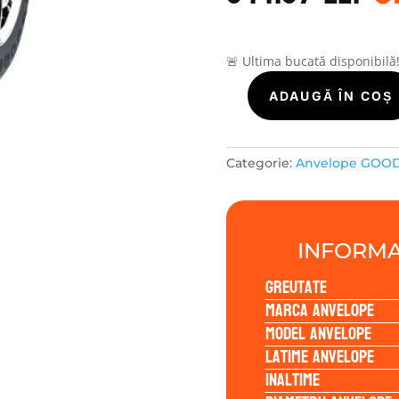
a
f
3
🚨 Ultima bucată disponibilă
Cantitate
ADAUGĂ ÎN COȘ
GOODRIDE
ZUPERECO
Z-
Categorie:
Anvelope GOO
107
225/50R17
98W
INFORMA
Greutate
Marca anvelope
Model anvelope
Latime anvelope
Inaltime