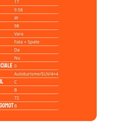
17
9.58
W
98
Vara
Fata + Spate
Da
Nu
ciale
0
Autoturisme/SUV/4×4
il
C
B
72
Zgomot
B