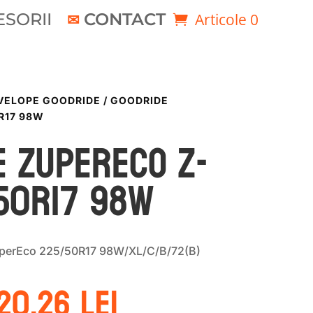
SORII
CONTACT
Articole 0
VELOPE GOODRIDE
/ GOODRIDE
R17 98W
E ZUPERECO Z-
/50R17 98W
perEco 225/50R17 98W/XL/C/B/72(B)
rețul
Prețul
20.26
lei
nițial
curent