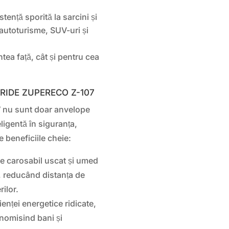
tență sporită la sarcini și
 autoturisme, SUV-uri și
ntea față, cât și pentru cea
OODRIDE ZUPERECO Z-107
7
nu sunt doar anvelope
eligentă în siguranța,
e beneficiile cheie:
e carosabil uscat și umed
ie, reducând distanța de
rilor.
ienței energetice ridicate,
nomisind bani și