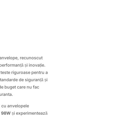
anvelope, recunoscut
performanță și inovație.
este riguroase pentru a
standarde de siguranță și
e buget care nu fac
uranta.
l cu anvelopele
7 98W
și experimentează