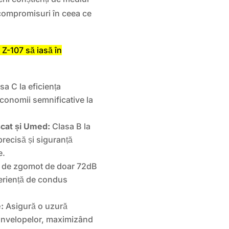
 compromisuri în ceea ce
-107 să iasă în
sa C la eficiența
onomii semnificative la
cat și Umed:
Clasa B la
recisă și siguranță
e.
l de zgomot de doar 72dB
periență de condus
:
Asigură o uzură
 anvelopelor, maximizând