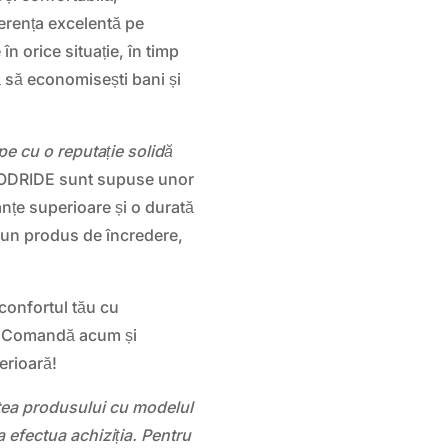
derența excelentă pe
în orice situație, în timp
ă să economisești bani și
 cu o reputație solidă
ODRIDE sunt supuse unor
nțe superioare și o durată
 un produs de încredere,
 confortul tău cu
. Comandă acum și
erioară!
atea produsului cu modelul
 efectua achiziția. Pentru