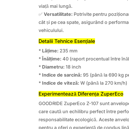
viață mai lungă.
✅
Versatilitate:
Potrivite pentru poziționa
cât și pe cea spate, asigurând o performan
vehiculului.
Detalii Tehnice Esențiale
*
Lățime:
235 mm
*
Înălțime:
40 (raport procentual între înăl
*
Diametru:
18 inch
*
Indice de sarcină:
95 (până la 690 kg p
*
Indice de viteză:
W (până la 270 km/h)
Experimentează Diferența ZuperEco
GOODRIDE ZuperEco Z-107 sunt anvelopele
care caută un echilibru perfect între perf
responsabilitate ecologică. Aceste anve
pentru a oferi o experiență de condus lină