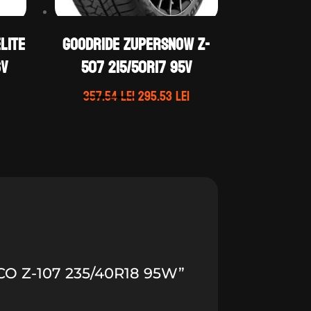
LITE
GOODRIDE ZUPERSNOW Z-
6V
507 215/50R17 95V
Prețul
Prețul
Prețul
357.54
lei
295.53
lei
curent
inițial
curent
este:
a
este:
258.78 lei.
fost:
295.53 lei.
.
357.54 lei.
O Z-107 235/40R18 95W”