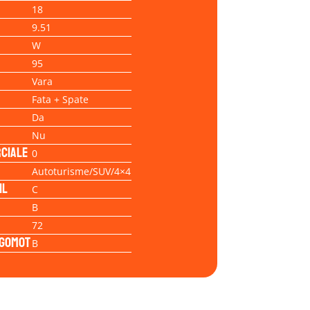
18
9.51
W
95
Vara
Fata + Spate
Da
Nu
ciale
0
Autoturisme/SUV/4×4
il
C
B
72
Zgomot
B