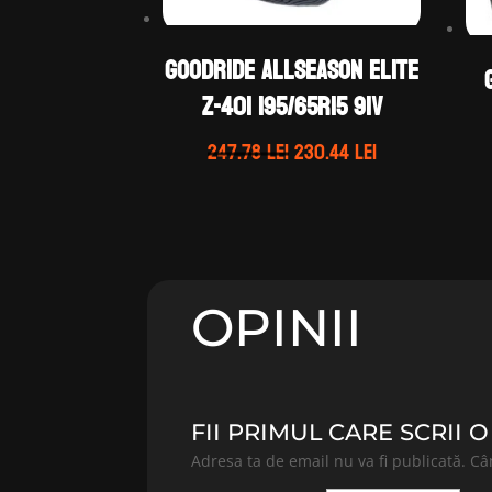
GOODRIDE ALLSEASON ELITE
Z-401 195/65R15 91V
Prețul
Prețul
247.78
lei
230.44
lei
inițial
curent
a
este:
fost:
230.44 lei.
247.78 lei.
OPINII
FII PRIMUL CARE SCRII
Adresa ta de email nu va fi publicată.
Câ