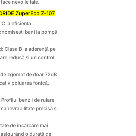
face nevoile tale.
ODRIDE ZuperEco Z-107
C la eficiența
conomisești bani la pompă
d:
Clasa B la aderență pe
are redusă și un control
 de zgomot de doar 72dB
cativ poluarea fonică,
:
Profilul benzii de rulare
manevrabilitate precisă și
tate de încărcare mai
e, asigurând o durată de