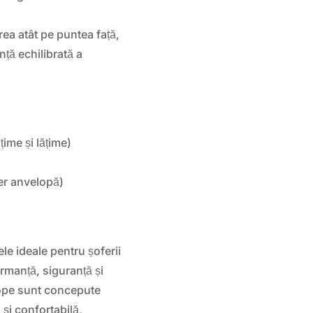
rea atât pe puntea față,
ță echilibrată a
țime și lățime)
er anvelopă)
 ideale pentru șoferii
ormanță, siguranță și
lope sunt concepute
 și confortabilă,