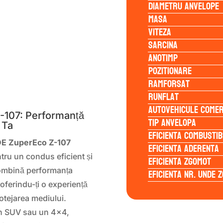
Diametru anvelope
Masa
Viteza
Sarcina
Anotimp
Pozitionare
Ramforsat
S
Runflat
Autovehicule comer
107: Performanță
Tip anvelopa
 Ta
Eficienta Combustib
DE ZuperEco Z-107
Eficienta Aderenta
ntru un condus eficient și
Eficienta Zgomot
combină performanța
Eficienta Nr. Unde 
oferindu-ți o experiență
otejarea mediului.
un SUV sau un 4×4,