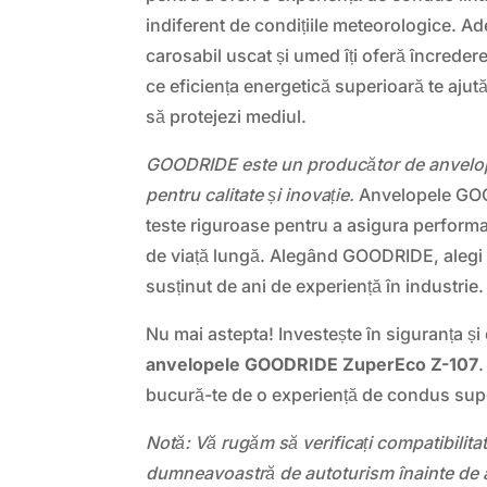
indiferent de condițiile meteorologice. A
carosabil uscat și umed îți oferă încredere 
ce eficiența energetică superioară te ajut
să protejezi mediul.
GOODRIDE este un producător de anvelope
pentru calitate și inovație.
Anvelopele GO
teste riguroase pentru a asigura performa
de viață lungă. Alegând GOODRIDE, alegi
susținut de ani de experiență în industrie.
Nu mai astepta! Investește în siguranța și
anvelopele GOODRIDE ZuperEco Z-107
bucură-te de o experiență de condus sup
Notă: Vă rugăm să verificați compatibilit
dumneavoastră de autoturism înainte de a