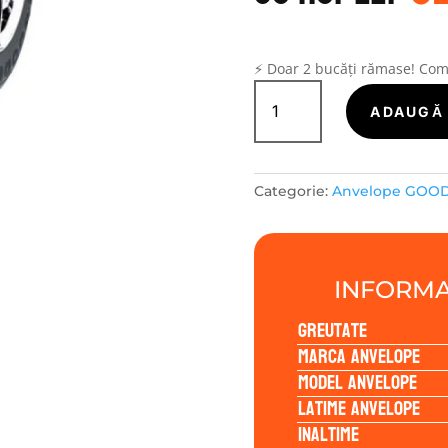
a
f
35
⚡ Doar 2 bucăți rămase! Co
Cantitate
GOODRIDE
ADAUGĂ 
ZUPERECO
Z-
107
Categorie:
Anvelope GOO
235/40R18
95W
INFORMA
Greutate
Marca anvelope
Model anvelope
Latime anvelope
Inaltime