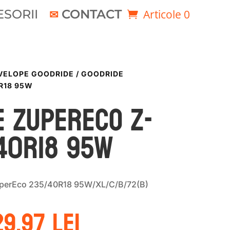
SORII
CONTACT
Articole 0
VELOPE GOODRIDE
/ GOODRIDE
R18 95W
E ZUPERECO Z-
/40R18 95W
perEco 235/40R18 95W/XL/C/B/72(B)
rețul
Prețul
29.97
lei
ițial
curent