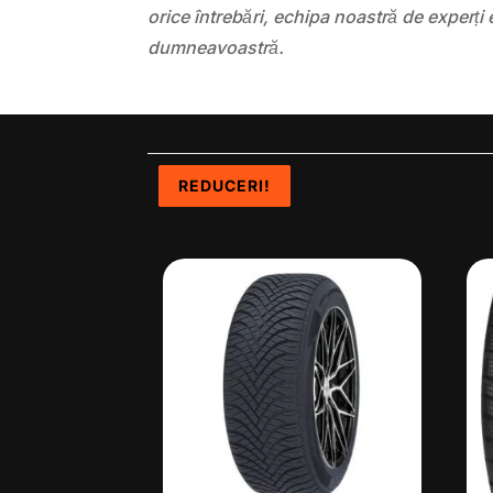
orice întrebări, echipa noastră de experți 
dumneavoastră.
REDUCERI!
REDUCERI!
REDUCERI!
REDUCERI!