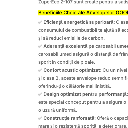
ZuperEco Z-107 sunt create pentru a satis
Beneficiile Cheie ale Anvelopelor GO
✅
Eficiență energetică superioară:
Clasa 
consumului de combustibil te ajută să e
și să reduci emisiile de carbon.
✅
Aderență excelentă pe carosabil ume
carosabil umed asigură o distanță de frân
sporit în condiții de ploaie.
✅
Confort acustic optimizat:
Cu un nivel
și clasa B, aceste anvelope reduc semnifi
oferindu-ți o călătorie mai liniștită.
✅
Design optimizat pentru performanță
este special conceput pentru a asigura o 
o uzură uniformă.
✅
Construcție ranforsată:
Oferă o capaci
mare și o rezistență sporită la deteriorar