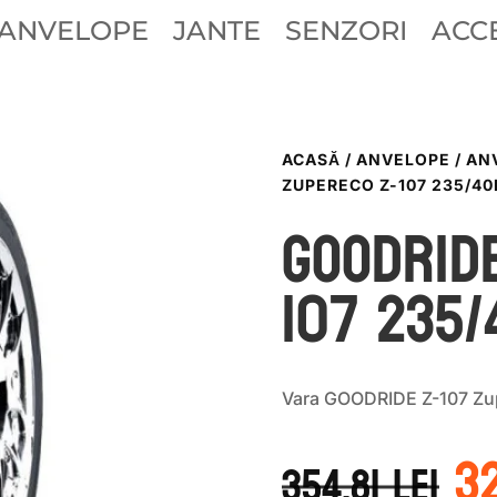
ANVELOPE
JANTE
SENZORI
ACCE
ACASĂ
/
ANVELOPE
/
AN
ZUPERECO Z-107 235/40
GOODRID
107 235
Vara GOODRIDE Z-107 Zu
P
3
in
354.81
lei