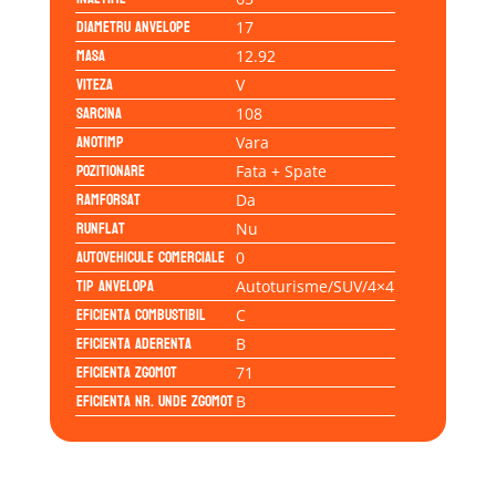
Diametru anvelope
17
Masa
12.92
Viteza
V
Sarcina
108
Anotimp
Vara
Pozitionare
Fata + Spate
Ramforsat
Da
Runflat
Nu
Autovehicule comerciale
0
Tip anvelopa
Autoturisme/SUV/4×4
Eficienta Combustibil
C
Eficienta Aderenta
B
Eficienta Zgomot
71
Eficienta Nr. Unde Zgomot
B