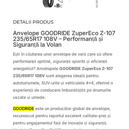
DETALII PRODUS
Anvelope GOODRIDE ZuperEco Z-107
235/65R17 108V – Performanță și
Siguranță la Volan
Ești în căutarea unor anvelope de vară care să ofere
performanță optimă
,
siguranță sporită
și
eficiență
energetică
? Anvelopele
GOODRIDE ZuperEco Z-107
235/65R17 108V
sunt alegerea ideală pentru
autoturismele, SUV-urile și vehiculele 4×4, oferind o
experiență de conducere îmbunătățită pe drumurile
uscate și umede.
GOODRIDE
este un producător global de anvelope,
recunoscut pentru raportul excelent calitate-preț și
pentru angajamentul față de inovație și siguranță.