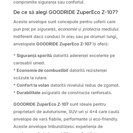
compromite siguranța sau confortul.
De ce să alegi GOODRIDE ZuperEco Z-107?
Aceste anvelope sunt concepute pentru șoferii care
pun preț pe
siguranță
,
economie
și
protecția mediului
.
Indiferent dacă conduci în oraș sau pe drumuri lungi,
anvelopele
GOODRIDE ZuperEco Z-107
îți oferă:
*
Siguranță sporită
datorită aderenței excelente pe
carosabil umed.
*
Economie de combustibil
datorită rezistenței
scăzute la rulare.
*
Confort la volan
datorită nivelului redus de zgomot.
*
Durabilitate
asigurată de construcția ranforsată.
GOODRIDE ZuperEco Z-107
sunt ideale pentru
proprietarii de autoturisme, SUV-uri și 4×4 care caută
anvelope de vară fiabile, performante și eco-friendly.
Aceste anvelope îmbunătățesc experiența de