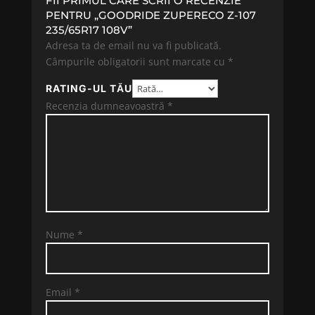
FII PRIMUL CARE SCRII O RECENZIE
PENTRU „GOODRIDE ZUPERECO Z-107
235/65R17 108V”
Adresa ta de email nu va fi publicată.
Câmpurile obligatorii sunt marcate cu
*
RATING-UL TĂU
Recenzia dumneavoastră
*
Nume
*
Email
*