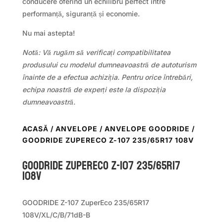
conducere oferind un echilibru perfect între
performanță, siguranță și economie.
Nu mai astepta!
Notă: Vă rugăm să verificați compatibilitatea
produsului cu modelul dumneavoastră de autoturism
înainte de a efectua achiziția. Pentru orice întrebări,
echipa noastră de experți este la dispoziția
dumneavoastră.
ACASĂ
/
ANVELOPE
/
ANVELOPE GOODRIDE
/
GOODRIDE ZUPERECO Z-107 235/65R17 108V
GOODRIDE ZUPERECO Z-107 235/65R17
108V
GOODRIDE Z-107 ZuperEco 235/65R17
108V/XL/C/B/71dB-B