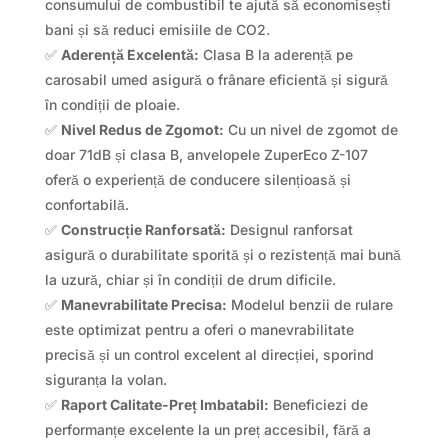
consumului de combustibil te ajută să economisești
bani și să reduci emisiile de CO2.
✅
Aderență Excelentă:
Clasa B la aderență pe
carosabil umed asigură o frânare eficientă și sigură
în condiții de ploaie.
✅
Nivel Redus de Zgomot:
Cu un nivel de zgomot de
doar 71dB și clasa B, anvelopele ZuperEco Z-107
oferă o experiență de conducere silențioasă și
confortabilă.
✅
Construcție Ranforsată:
Designul ranforsat
asigură o durabilitate sporită și o rezistență mai bună
la uzură, chiar și în condiții de drum dificile.
✅
Manevrabilitate Precisa:
Modelul benzii de rulare
este optimizat pentru a oferi o manevrabilitate
precisă și un control excelent al direcției, sporind
siguranța la volan.
✅
Raport Calitate-Preț Imbatabil:
Beneficiezi de
performanțe excelente la un preț accesibil, fără a