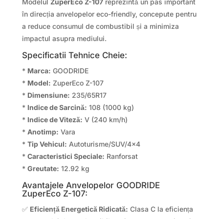
Modelul
ZuperEco Z-107
reprezintă un pas important
în direcția anvelopelor eco-friendly, concepute pentru
a reduce consumul de combustibil și a minimiza
impactul asupra mediului.
Specificatii Tehnice Cheie:
*
Marca:
GOODRIDE
*
Model:
ZuperEco Z-107
*
Dimensiune:
235/65R17
*
Indice de Sarcină:
108 (1000 kg)
*
Indice de Viteză:
V (240 km/h)
*
Anotimp:
Vara
*
Tip Vehicul:
Autoturisme/SUV/4×4
*
Caracteristici Speciale:
Ranforsat
*
Greutate:
12.92 kg
Avantajele Anvelopelor GOODRIDE
ZuperEco Z-107:
✅
Eficiență Energetică Ridicată:
Clasa C la eficiența