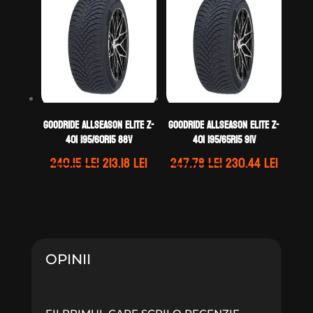
fost:
250.40 lei.
241.35 lei.
269.25 lei.
GOODRIDE ALLSEASON ELITE Z-
GOODRIDE ALLSEASON ELITE Z-
401 195/60R15 88V
401 195/65R15 91V
Prețul
Prețul
Prețul
Prețul
240.15
lei
213.18
lei
247.78
lei
230.44
lei
inițial
curent
inițial
curen
a
este:
a
este:
fost:
213.18 lei.
fost:
230.44 
240.15 lei.
247.78 lei.
OPINII