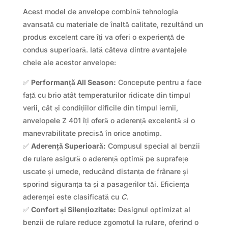
Acest model de anvelope combină tehnologia
avansată cu materiale de înaltă calitate, rezultând un
produs excelent care îți va oferi o experiență de
condus superioară. Iată câteva dintre avantajele
cheie ale acestor anvelope:
✅
Performanță All Season:
Concepute pentru a face
față cu brio atât temperaturilor ridicate din timpul
verii, cât și condițiilor dificile din timpul iernii,
anvelopele Z 401 îți oferă o aderență excelentă și o
manevrabilitate precisă în orice anotimp.
✅
Aderență Superioară:
Compusul special al benzii
de rulare asigură o aderență optimă pe suprafețe
uscate și umede, reducând distanța de frânare și
sporind siguranța ta și a pasagerilor tăi. Eficiența
aderenței este clasificată cu
C
.
✅
Confort și Silențiozitate:
Designul optimizat al
benzii de rulare reduce zgomotul la rulare, oferind o