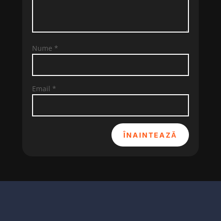
Nume
*
Email
*
ÎNAINTEAZĂ