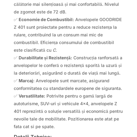
călătorie mai silențioasă și mai confortabilă. Nivelul
de zgomot este de 72 dB.
✅
Economie de Combustibil:
Anvelopele GOODRIDE
Z 401 sunt proiectate pentru a reduce rezistența la
rulare, contribuind la un consum mai mic de
combustibil. Eficiența consumului de combustibil
este clasificată cu
C
.
✅
Durabilitate și Rezistență:
Construcția ranforsată a
anvelopelor le conferă o rezistență sporită la uzură și
la deteriorări, asigurând o durată de viață mai lungă.
✅
Marcaj:
Anvelopele sunt marcate, asigurand
conformitatea cu standardele europene de siguranta.
✅
Versatilitate:
Potrivite pentru o gamă largă de
autoturisme, SUV-uri și vehicule 4×4, anvelopele Z
401 reprezintă o soluție versatilă și economică pentru
nevoile tale de mobilitate. Pozitionarea este atat pe
fata cat si pe spate.
Detalii Tehnice: