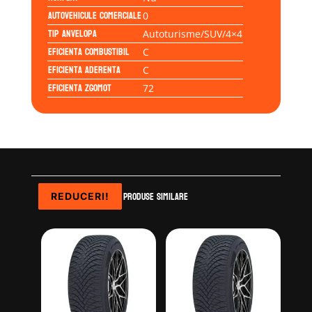
Autovehicule comerciale
0
Tip anvelopa
Autoturisme/SUV/4×4
Eficienta Combustibil
C
Eficienta Aderenta
C
Eficienta Zgomot
72
Produse similare
REDUCERI!
REDUCERI!
REDUCERI!
REDUCERI!