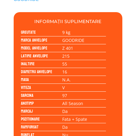
INFORMAȚII SUPLIMENTARE
Greutate
9 kg
Marca anvelope
GOODRIDE
Model anvelope
Z 401
Latime anvelope
215
Inaltime
55
Diametru anvelope
16
Masa
N.A.
Viteza
V
Sarcina
97
Anotimp
All Season
Marcaj
Da
Pozitionare
Fata + Spate
Ramforsat
Da
Runflat
Nu