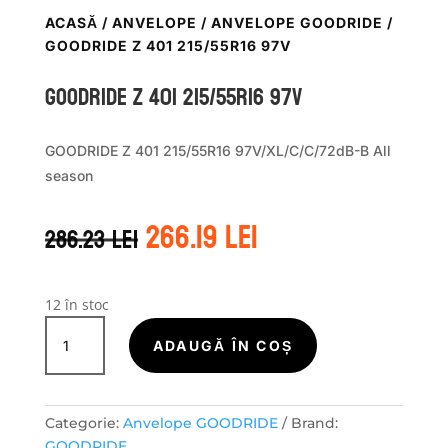
ACASĂ
/
ANVELOPE
/
ANVELOPE GOODRIDE
/
GOODRIDE Z 401 215/55R16 97V
GOODRIDE Z 401 215/55R16 97V
GOODRIDE Z 401 215/55R16 97V/XL/C/C/72dB-B All
season
Prețul
Prețul
266.19
lei
286.23
lei
inițial
curent
a
este:
fost:
266.19 lei.
286.23 lei.
12 în stoc
Cantitate
GOODRIDE
ADAUGĂ ÎN COȘ
Z
401
215/55R16
Categorie:
Anvelope GOODRIDE
Brand:
97V
GOODRIDE