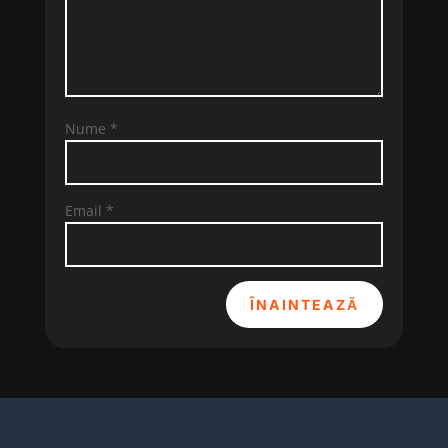
Nume
*
Email
*
ÎNAINTEAZĂ