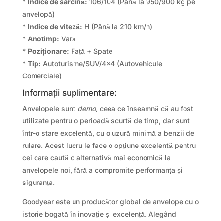
*
Indice de sarcină:
106/104 (Până la 950/900 kg pe
anvelopă)
*
Indice de viteză:
H (Până la 210 km/h)
*
Anotimp:
Vară
*
Poziționare:
Față + Spate
*
Tip:
Autoturisme/SUV/4×4 (Autovehicule
Comerciale)
Informații suplimentare:
Anvelopele sunt
demo
, ceea ce înseamnă că au fost
utilizate pentru o perioadă scurtă de timp, dar sunt
într-o stare excelentă, cu o uzură minimă a benzii de
rulare. Acest lucru le face o opțiune excelentă pentru
cei care caută o alternativă mai economică la
anvelopele noi, fără a compromite performanța și
siguranța.
Goodyear este un producător global de anvelope cu o
istorie bogată în inovație și excelență. Alegând