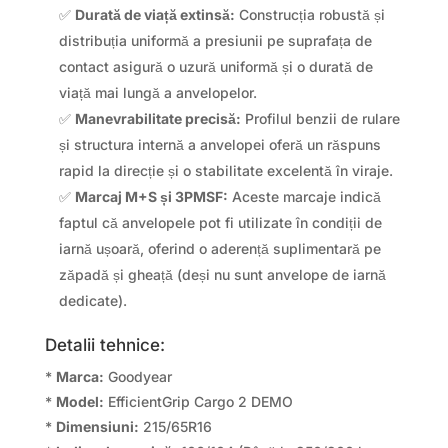
✅
Durată de viață extinsă:
Construcția robustă și
distribuția uniformă a presiunii pe suprafața de
contact asigură o uzură uniformă și o durată de
viață mai lungă a anvelopelor.
✅
Manevrabilitate precisă:
Profilul benzii de rulare
și structura internă a anvelopei oferă un răspuns
rapid la direcție și o stabilitate excelentă în viraje.
✅
Marcaj M+S și 3PMSF:
Aceste marcaje indică
faptul că anvelopele pot fi utilizate în condiții de
iarnă ușoară, oferind o aderență suplimentară pe
zăpadă și gheață (deși nu sunt anvelope de iarnă
dedicate).
Detalii tehnice:
*
Marca:
Goodyear
*
Model:
EfficientGrip Cargo 2 DEMO
*
Dimensiuni:
215/65R16