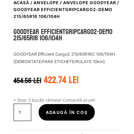
ACASĂ
/
ANVELOPE
/
ANVELOPE GOODYEAR
/
GOODYEAR EFFICIENTGRIPCARGO2-DEMO
215/65R16 106/104H
Goodyear EFFICIENTGRIPCARGO2-DEMO
215/65R16 106/104H
GOODYEAR Efficient Cargo2 215/65R16C 106/104H
[DEMONTATE/FARA ETICHETE/RULATE 10km]
Prețul
Prețul
422.74
lei
454.56
lei
inițial
curent
a
este:
fost:
422.74 lei.
454.56 lei.
⚡ Doar 3 bucăți rămase! Comandă acum!
Cantitate
Goodyear
ADAUGĂ ÎN COȘ
EFFICIENTGRIPCARGO2-
DEMO