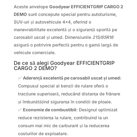
Aceste anvelope
Goodyear EFFICIENTGRIP CARGO 2
DEMO
sunt concepute special pentru autoturisme,
SUV-uri și autovehicule 4×4, oferind o
manevrabilitate excelentă și o siguranță sporită pe
carosabil uscat și umed. Dimensiunile
215/65R16
asigură o potrivire perfectă pentru o gamă largă de
vehicule comerciale.
De ce să alegi Goodyear EFFICIENTGRIP
CARGO 2 DEMO?
✅
Aderență excelentă pe carosabil uscat și umed:
Compusul special al benzii de rulare oferă o
tracțiune superioară, reducând distanța de frânare
și îmbunătățind siguranța în condiții de ploaie.
✅
Economie de combustibil:
Designul optimizat
reduce rezistența la rulare, contribuind la un
consum mai mic de carburant și la reducerea
costurilor de exploatare.