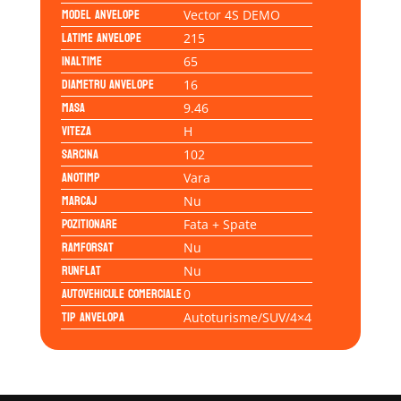
Model anvelope
Vector 4S DEMO
Latime anvelope
215
Inaltime
65
Diametru anvelope
16
Masa
9.46
Viteza
H
Sarcina
102
Anotimp
Vara
Marcaj
Nu
Pozitionare
Fata + Spate
Ramforsat
Nu
Runflat
Nu
Autovehicule comerciale
0
Tip anvelopa
Autoturisme/SUV/4×4