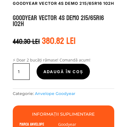
GOODYEAR VECTOR 4S DEMO 215/65R16 102H
Goodyear VECTOR 4S DEMO 215/65R16
102H
Prețul
Prețul
380.82
lei
440.30
lei
inițial
curent
a
este:
fost:
380.82 lei.
440.30 lei.
⚡ Doar 2 bucăți rămase! Comandă acum!
Cantitate
Goodyear
ADAUGĂ ÎN COȘ
VECTOR
4S
DEMO
Categorie:
Anvelope Goodyear
215/65R16
102H
INFORMAȚII SUPLIMENTARE
Marca anvelope
Goodyear