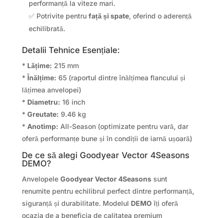
performanță la viteze mari.
✅ Potrivite pentru
față și spate
, oferind o aderență
echilibrată.
Detalii Tehnice Esențiale:
*
Lățime:
215 mm
*
Înălțime:
65 (raportul dintre înălțimea flancului și
lățimea anvelopei)
*
Diametru:
16 inch
*
Greutate:
9.46 kg
*
Anotimp:
All-Season (optimizate pentru vară, dar
oferă performanțe bune și în condiții de iarnă ușoară)
De ce să alegi Goodyear Vector 4Seasons
DEMO?
Anvelopele
Goodyear Vector 4Seasons
sunt
renumite pentru echilibrul perfect dintre performanță,
siguranță și durabilitate. Modelul
DEMO
îți oferă
ocazia de a beneficia de calitatea premium