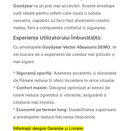
Goodyear
la un preț mai accesibil. Aceste anvelope
sunt ideale pentru șoferii care caută o soluție
versatilă, capabilă să facă față diverselor condiții
meteo, fără a compromite confortul și siguranța.
Experiența Utilizatorului Îmbunătățită:
Cu anvelopele
Goodyear Vector 4Seasons DEMO
, te
vei bucura de o experiență de condus mai plăcută și
mai sigură:
*
Siguranță sporită:
Aderența excelentă și distanțele
de frânare reduse îți oferă încredere în orice situație.
*
Confort maxim:
Designul optimizat al benzii de
rulare reduce zgomotul și vibrațiile, asigurând o
călătorie mai liniștită.
*
Economii pe termen lung:
Durabilitatea superioară
a anvelopelor reduce frecvența înlocuirilor.
Informații despre Garanție și Livrare: