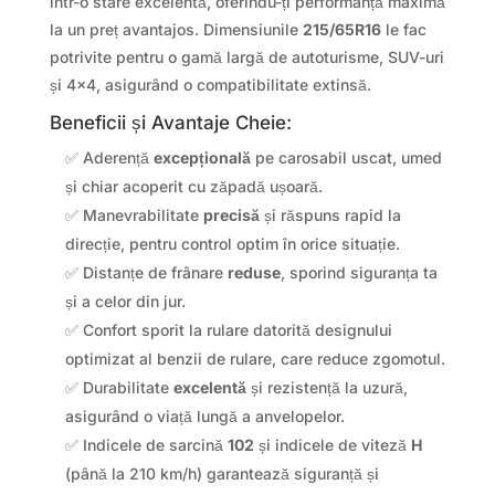
într-o stare excelentă, oferindu-ți performanță maximă
la un preț avantajos. Dimensiunile
215/65R16
le fac
potrivite pentru o gamă largă de autoturisme, SUV-uri
și 4×4, asigurând o compatibilitate extinsă.
Beneficii și Avantaje Cheie:
✅ Aderență
excepțională
pe carosabil uscat, umed
și chiar acoperit cu zăpadă ușoară.
✅ Manevrabilitate
precisă
și răspuns rapid la
direcție, pentru control optim în orice situație.
✅ Distanțe de frânare
reduse
, sporind siguranța ta
și a celor din jur.
✅ Confort sporit la rulare datorită designului
optimizat al benzii de rulare, care reduce zgomotul.
✅ Durabilitate
excelentă
și rezistență la uzură,
asigurând o viață lungă a anvelopelor.
✅ Indicele de sarcină
102
și indicele de viteză
H
(până la 210 km/h) garantează siguranță și