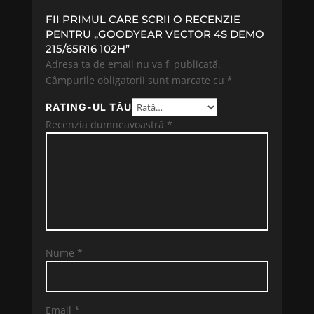
FII PRIMUL CARE SCRII O RECENZIE
PENTRU „GOODYEAR VECTOR 4S DEMO
215/65R16 102H”
Adresa ta de email nu va fi publicată.
Câmpurile obligatorii sunt marcate cu
*
RATING-UL TĂU
Recenzia dumneavoastră
*
Nume
*
Email
*