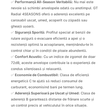
✅
Performanță All-Season Veritabilă:
Nu mai este
nevoie să schimbi anvelopele odată cu anotimpul. GT
Radial 4SEASONS oferă o aderență excelentă pe
carosabil uscat, umed, acoperit cu zăpadă sau
gheață ușoară.
✅
Siguranță Sporită:
Profilul special al benzii de
rulare asigură o evacuare eficientă a apei și o
rezistență optimă la acvaplanare, menținându-te în
control chiar și în condiții de ploaie abundentă.
✅
Confort Acustic:
Cu un indice de zgomot de doar
72dB, aceste anvelope contribuie la o experiență de
condus silențioasă și relaxantă.
✅
Economie de Combustibil:
Clasa de eficiență
energetică C te ajută să reduci consumul de
carburant, economisind bani pe termen lung.
✅
Aderență Superioară pe Uscat și Umed:
Clasa de
aderență B garantează distanțe de frânare scurte și
un control precis al vehiculului în orice situație.