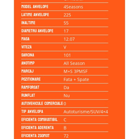
Model anvelope
4Seasons
Latime anvelope
225
Inaltime
55
Diametru anvelope
17
Masa
12.07
Viteza
V
Sarcina
101
Anotimp
All Season
Marcaj
M+S 3PMSF
Pozitionare
Fata + Spate
Ramforsat
Da
Runflat
Nu
Autovehicule comerciale
0
Tip anvelopa
Autoturisme/SUV/4×4
Eficienta Combustibil
C
Eficienta Aderenta
B
Eficienta Zgomot
72