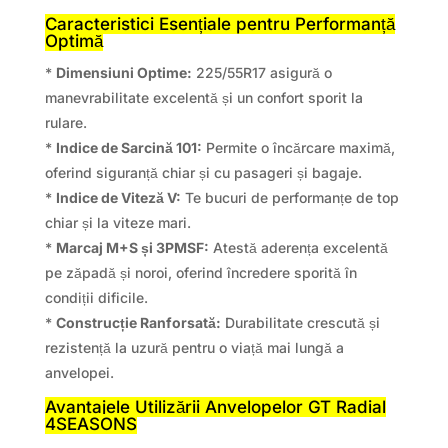
Caracteristici Esențiale pentru Performanță
Optimă
*
Dimensiuni Optime:
225/55R17 asigură o
manevrabilitate excelentă și un confort sporit la
rulare.
*
Indice de Sarcină 101:
Permite o încărcare maximă,
oferind siguranță chiar și cu pasageri și bagaje.
*
Indice de Viteză V:
Te bucuri de performanțe de top
chiar și la viteze mari.
*
Marcaj M+S și 3PMSF:
Atestă aderența excelentă
pe zăpadă și noroi, oferind încredere sporită în
condiții dificile.
*
Construcție Ranforsată:
Durabilitate crescută și
rezistență la uzură pentru o viață mai lungă a
anvelopei.
Avantajele Utilizării Anvelopelor GT Radial
4SEASONS