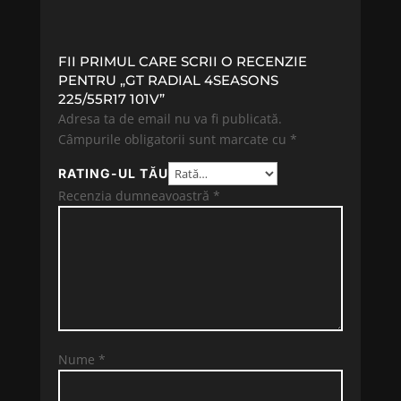
FII PRIMUL CARE SCRII O RECENZIE
PENTRU „GT RADIAL 4SEASONS
225/55R17 101V”
Adresa ta de email nu va fi publicată.
Câmpurile obligatorii sunt marcate cu
*
RATING-UL TĂU
Recenzia dumneavoastră
*
Nume
*