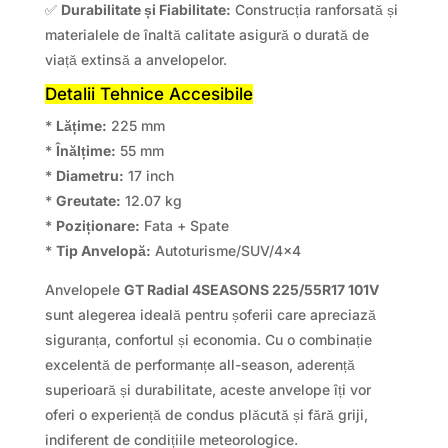
✅
Durabilitate și Fiabilitate:
Construcția ranforsată și
materialele de înaltă calitate asigură o durată de
viață extinsă a anvelopelor.
Detalii Tehnice Accesibile
*
Lățime:
225 mm
*
Înălțime:
55 mm
*
Diametru:
17 inch
*
Greutate:
12.07 kg
*
Poziționare:
Fata + Spate
*
Tip Anvelopă:
Autoturisme/SUV/4×4
Anvelopele
GT Radial 4SEASONS 225/55R17 101V
sunt alegerea ideală pentru șoferii care apreciază
siguranța, confortul și economia. Cu o combinație
excelentă de performanțe all-season, aderență
superioară și durabilitate, aceste anvelope îți vor
oferi o experiență de condus plăcută și fără griji,
indiferent de condițiile meteorologice.