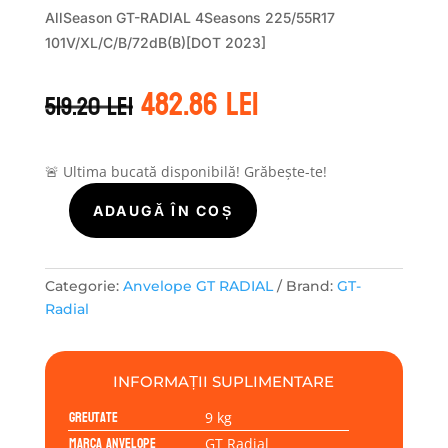
AllSeason GT-RADIAL 4Seasons 225/55R17
101V/XL/C/B/72dB(B)[DOT 2023]
Prețul
Prețul
482.86
lei
519.20
lei
inițial
curent
a
este:
fost:
482.86 lei.
519.20 lei.
🚨 Ultima bucată disponibilă! Grăbește-te!
ADAUGĂ ÎN COȘ
Cantitate
GT
Radial
4SEASONS
Categorie:
Anvelope GT RADIAL
Brand:
GT-
225/55R17
Radial
101V
INFORMAȚII SUPLIMENTARE
Greutate
9 kg
Marca anvelope
GT Radial