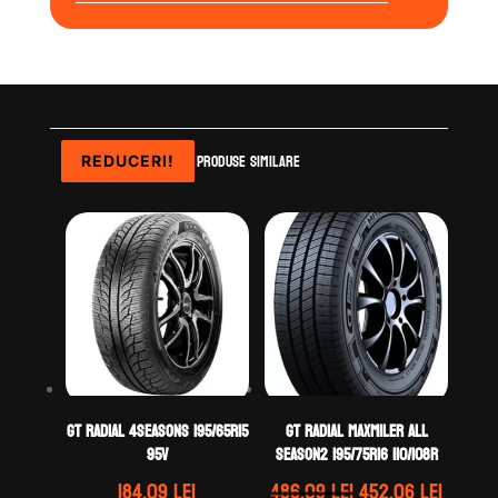
Produse similare
REDUCERI!
REDUCERI!
REDUCERI!
GT Radial 4SEASONS 195/65R15
GT Radial MAXMILER ALL
95V
SEASON2 195/75R16 110/108R
Prețul
Prețul
184.09
lei
486.09
lei
452.06
lei