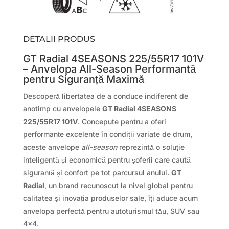
DETALII PRODUS
GT Radial 4SEASONS 225/55R17 101V
– Anvelopa All-Season Performantă
pentru Siguranță Maximă
Descoperă libertatea de a conduce indiferent de
anotimp cu anvelopele
GT Radial 4SEASONS
225/55R17 101V
. Concepute pentru a oferi
performanțe excelente în condiții variate de drum,
aceste anvelope
all-season
reprezintă o soluție
inteligentă și economică pentru șoferii care caută
siguranță și confort pe tot parcursul anului.
GT
Radial
, un brand recunoscut la nivel global pentru
calitatea și inovația produselor sale, îți aduce acum
anvelopa perfectă pentru autoturismul tău, SUV sau
4×4.