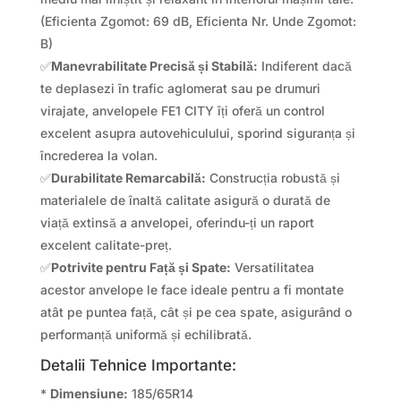
(Eficienta Zgomot: 69 dB, Eficienta Nr. Unde Zgomot:
B)
✅
Manevrabilitate Precisă și Stabilă:
Indiferent dacă
te deplasezi în trafic aglomerat sau pe drumuri
virajate, anvelopele FE1 CITY îți oferă un control
excelent asupra autovehiculului, sporind siguranța și
încrederea la volan.
✅
Durabilitate Remarcabilă:
Construcția robustă și
materialele de înaltă calitate asigură o durată de
viață extinsă a anvelopei, oferindu-ți un raport
excelent calitate-preț.
✅
Potrivite pentru Față și Spate:
Versatilitatea
acestor anvelope le face ideale pentru a fi montate
atât pe puntea față, cât și pe cea spate, asigurând o
performanță uniformă și echilibrată.
Detalii Tehnice Importante:
*
Dimensiune:
185/65R14