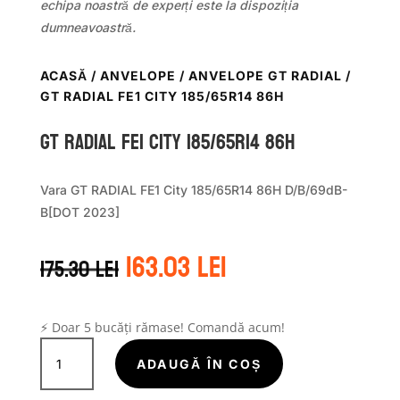
echipa noastră de experți este la dispoziția
dumneavoastră.
ACASĂ
/
ANVELOPE
/
ANVELOPE GT RADIAL
/
GT RADIAL FE1 CITY 185/65R14 86H
GT Radial FE1 CITY 185/65R14 86H
Vara GT RADIAL FE1 City 185/65R14 86H D/B/69dB-
B[DOT 2023]
Prețul
Prețul
163.03
lei
175.30
lei
inițial
curent
a
este:
fost:
163.03 lei.
175.30 lei.
⚡ Doar 5 bucăți rămase! Comandă acum!
Cantitate
GT
ADAUGĂ ÎN COȘ
Radial