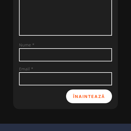
Nume
*
Email
*
ÎNAINTEAZĂ