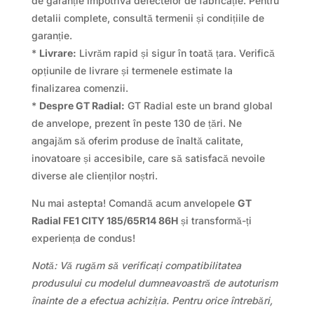
de garanție împotriva defectelor de fabricație. Pentru
detalii complete, consultă termenii și condițiile de
garanție.
*
Livrare:
Livrăm rapid și sigur în toată țara. Verifică
opțiunile de livrare și termenele estimate la
finalizarea comenzii.
*
Despre GT Radial:
GT Radial este un brand global
de anvelope, prezent în peste 130 de țări. Ne
angajăm să oferim produse de înaltă calitate,
inovatoare și accesibile, care să satisfacă nevoile
diverse ale clienților noștri.
Nu mai astepta! Comandă acum anvelopele
GT
Radial FE1 CITY 185/65R14 86H
și transformă-ți
experiența de condus!
Notă: Vă rugăm să verificați compatibilitatea
produsului cu modelul dumneavoastră de autoturism
înainte de a efectua achiziția. Pentru orice întrebări,