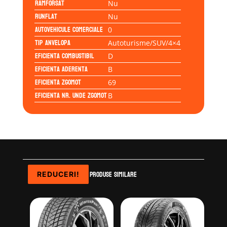
Ramforsat
Nu
Runflat
Nu
Autovehicule comerciale
0
Tip anvelopa
Autoturisme/SUV/4×4
Eficienta Combustibil
D
Eficienta Aderenta
B
Eficienta Zgomot
69
Eficienta Nr. Unde Zgomot
B
Produse similare
REDUCERI!
REDUCERI!
REDUCERI!