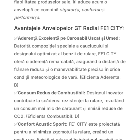
fiabilitatea produselor sale, îți aduce acum o
anvelopă ce combină
siguranța
,
confortul
și
performanța
.
Avantajele Anvelopelor GT Radial FE1 CITY:
✅
Aderență Excelentă pe Carosabil Uscat și Umed:
Datorită compoziției speciale a cauciucului și
designului optimizat al benzii de rulare, FE1 CITY
oferă o aderență remarcabilă, asigurând o distanță de
frânare redusă și o manevrabilitate precisă în orice
condiții meteorologice de vară. (Eficiența Aderenta:
B)
✅
Consum Redus de Combustibil:
Designul inovator
contribuie la scăderea rezistenței la rulare, rezultând
un consum mai mic de carburant și emisii reduse de
CO2. (Eficienta Combustibil: D)
✅
Confort Acustic Sporit:
FE1 CITY este proiectată
pentru a minimiza zgomotul la rulare, creând un
mediu mai liniștit și relaxant în interiorul mașinii tale.