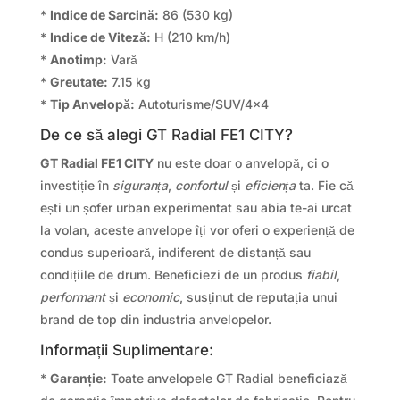
*
Indice de Sarcină:
86 (530 kg)
*
Indice de Viteză:
H (210 km/h)
*
Anotimp:
Vară
*
Greutate:
7.15 kg
*
Tip Anvelopă:
Autoturisme/SUV/4×4
De ce să alegi GT Radial FE1 CITY?
GT Radial FE1 CITY
nu este doar o anvelopă, ci o
investiție în
siguranța
,
confortul
și
eficiența
ta. Fie că
ești un șofer urban experimentat sau abia te-ai urcat
la volan, aceste anvelope îți vor oferi o experiență de
condus superioară, indiferent de distanță sau
condițiile de drum. Beneficiezi de un produs
fiabil
,
performant
și
economic
, susținut de reputația unui
brand de top din industria anvelopelor.
Informații Suplimentare:
*
Garanție:
Toate anvelopele GT Radial beneficiază