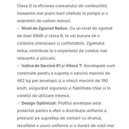
Clasa D la eficiența consumului de combustibil
înseamnă mai puțini bani cheltuiți la pompă și o
amprentă de carbon redusă.
✅
Nivel de Zgomot Redus:
Cu un nivel de zgomot
de doar 69dB și clasa B, te vei bucura de o
călătorie silențioasă și confortabilă. Zgomotul
redus contribuie la o experiență de condus mai
relaxantă și plăcută.
✅
Indice de Sarcină 81 și Viteză T:
Anvelopele sunt
construite pentru a suporta o sarcină maximă de
462 kg per anvelopă și o viteză maximă de 190
km/h, asigurând siguranță și fiabilitate chiar și în
condiții de utilizare intensă.
✅
Design Optimizat:
Profilul anvelopei este
proiectat pentru a oferi o distribuție uniformă a
presiunii pe suprafața de contact cu drumul,
rezultând o uzură uniformă și o durată de viață mai