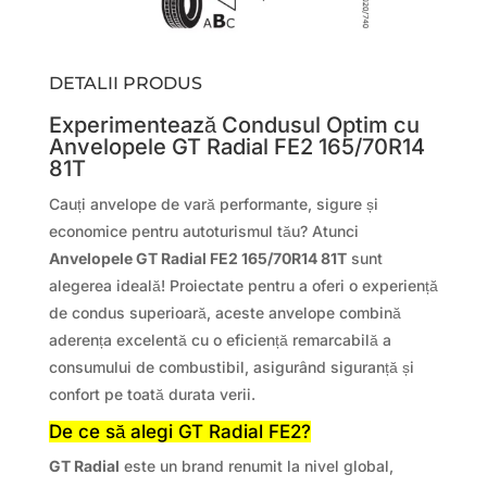
DETALII PRODUS
Experimentează Condusul Optim cu
Anvelopele GT Radial FE2 165/70R14
81T
Cauți anvelope de vară performante, sigure și
economice pentru autoturismul tău? Atunci
Anvelopele GT Radial FE2 165/70R14 81T
sunt
alegerea ideală! Proiectate pentru a oferi o experiență
de condus superioară, aceste anvelope combină
aderența excelentă cu o eficiență remarcabilă a
consumului de combustibil, asigurând siguranță și
confort pe toată durata verii.
De ce să alegi GT Radial FE2?
GT Radial
este un brand renumit la nivel global,