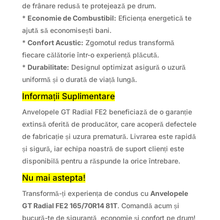
de frânare redusă te protejează pe drum.
*
Economie de Combustibil:
Eficiența energetică te
ajută să economisești bani.
*
Confort Acustic:
Zgomotul redus transformă
fiecare călătorie într-o experiență plăcută.
*
Durabilitate:
Designul optimizat asigură o uzură
uniformă și o durată de viață lungă.
Informații Suplimentare
Anvelopele GT Radial FE2 beneficiază de o garanție
extinsă oferită de producător, care acoperă defectele
de fabricație și uzura prematură. Livrarea este rapidă
și sigură, iar echipa noastră de suport clienți este
disponibilă pentru a răspunde la orice întrebare.
Nu mai astepta!
Transformă-ți experiența de condus cu
Anvelopele
GT Radial FE2 165/70R14 81T
. Comandă acum și
bucură-te de siguranță, economie și confort pe drum!