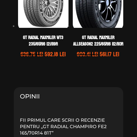
GT Radial MAXMILER WT3
GT Radial MAXMILER
235/65R16 121/119R
ALLSEASON2 225/65R16 112/110R
Prețul
Prețul
Prețul
Prețul
636.75
lei
592.18
lei
603.41
lei
561.17
lei
inițial
curent
inițial
curent
a
este:
a
este:
fost:
592.18 lei.
fost:
561.17 le
636.75 lei.
603.41 lei.
OPINII
FII PRIMUL CARE SCRII O RECENZIE
PENTRU „GT RADIAL CHAMPIRO FE2
165/70R14 81T”