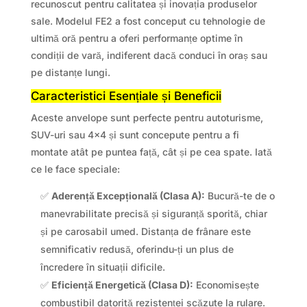
recunoscut pentru calitatea și inovația produselor
sale. Modelul FE2 a fost conceput cu tehnologie de
ultimă oră pentru a oferi performanțe optime în
condiții de vară, indiferent dacă conduci în oraș sau
pe distanțe lungi.
Caracteristici Esențiale și Beneficii
Aceste anvelope sunt perfecte pentru autoturisme,
SUV-uri sau 4×4 și sunt concepute pentru a fi
montate atât pe puntea față, cât și pe cea spate. Iată
ce le face speciale:
✅
Aderență Excepțională (Clasa A):
Bucură-te de o
manevrabilitate precisă și siguranță sporită, chiar
și pe carosabil umed. Distanța de frânare este
semnificativ redusă, oferindu-ți un plus de
încredere în situații dificile.
✅
Eficiență Energetică (Clasa D):
Economisește
combustibil datorită rezistenței scăzute la rulare.