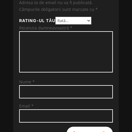
Adresa ta de email nu va fi publicată.
Câmpurile obligatorii sunt marcate cu
*
RATING-UL TĂU
Recenzia dumneavoastră
*
Nume
*
Email
*