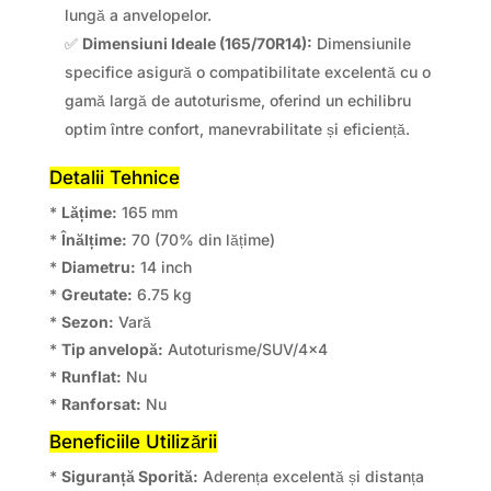
lungă a anvelopelor.
✅
Dimensiuni Ideale (165/70R14):
Dimensiunile
specifice asigură o compatibilitate excelentă cu o
gamă largă de autoturisme, oferind un echilibru
optim între confort, manevrabilitate și eficiență.
Detalii Tehnice
*
Lățime:
165 mm
*
Înălțime:
70 (70% din lățime)
*
Diametru:
14 inch
*
Greutate:
6.75 kg
*
Sezon:
Vară
*
Tip anvelopă:
Autoturisme/SUV/4×4
*
Runflat:
Nu
*
Ranforsat:
Nu
Beneficiile Utilizării
*
Siguranță Sporită:
Aderența excelentă și distanța