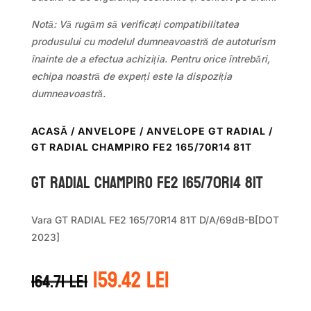
Notă: Vă rugăm să verificați compatibilitatea
produsului cu modelul dumneavoastră de autoturism
înainte de a efectua achiziția. Pentru orice întrebări,
echipa noastră de experți este la dispoziția
dumneavoastră.
ACASĂ
/
ANVELOPE
/
ANVELOPE GT RADIAL
/
GT RADIAL CHAMPIRO FE2 165/70R14 81T
GT Radial CHAMPIRO FE2 165/70R14 81T
Vara GT RADIAL FE2 165/70R14 81T D/A/69dB-B[DOT
2023]
Prețul
Prețul
159.42
lei
164.71
lei
inițial
curent
a
este: