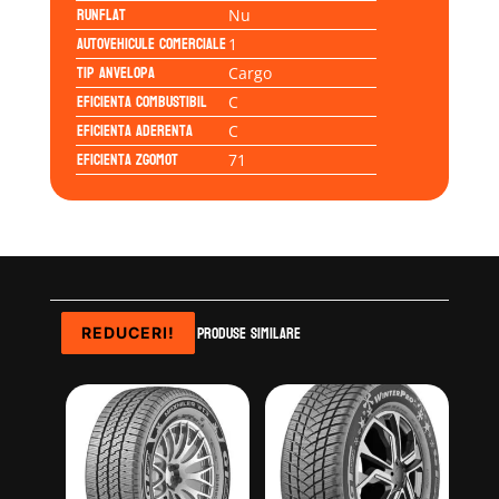
Runflat
Nu
Autovehicule comerciale
1
Tip anvelopa
Cargo
Eficienta Combustibil
C
Eficienta Aderenta
C
Eficienta Zgomot
71
Produse similare
REDUCERI!
REDUCERI!
REDUCERI!