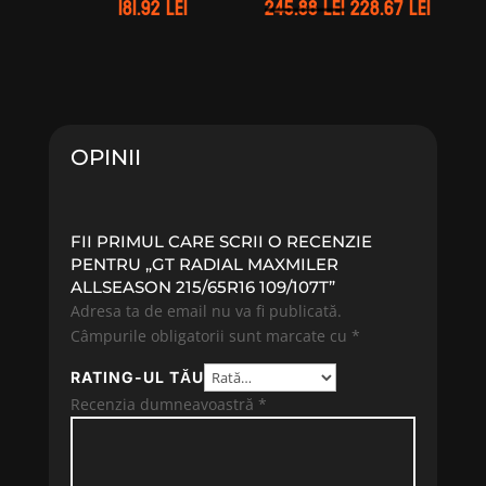
Prețul
Prețul
181.92
lei
245.88
lei
228.67
lei
inițial
curen
a
este:
fost:
228.67 
245.88 lei.
OPINII
FII PRIMUL CARE SCRII O RECENZIE
PENTRU „GT RADIAL MAXMILER
ALLSEASON 215/65R16 109/107T”
Adresa ta de email nu va fi publicată.
Câmpurile obligatorii sunt marcate cu
*
RATING-UL TĂU
Recenzia dumneavoastră
*