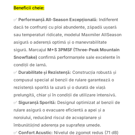
Beneficii cheie:
✅
Performanță All-Season Excepțională:
Indiferent
dacă te confrunți cu ploi abundente, zăpadă ușoară
sau temperaturi ridicate, modelul Maxmiler AllSeason
asigură o aderență optimă și o manevrabilitate
sigură. Marcajul
M+S 3PMSF (Three-Peak Mountain
Snowflake)
confirmă performanțele sale excelente în
condiții de iarnă.
✅
Durabilitate și Rezistență:
Construcția robustă și
compusul special al benzii de rulare garantează o
rezistență sporită la uzură și o durată de viață
prelungită, chiar și în condiții de utilizare intensivă.
✅
Siguranță Sporită:
Designul optimizat al benzii de
rulare asigură o evacuare eficientă a apei și a
noroiului, reducând riscul de acvaplanare și
îmbunătățind aderența pe suprafețe umede.
✅
Confort Acustic:
Nivelul de zgomot redus (71 dB)