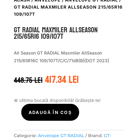
GT RADIAL MAXMILER ALLSEASON 215/65R16
109/107T
GT Radial MAXMILER ALLSEASON
215/65R16 109/107T
All Season GT RADIAL Maxmiler AllSeason
215/65R16C 109/107T/C/C/71dB(B)[DOT 2023]
Prețul
Prețul
417.34
lei
448.75
lei
inițial
curent
a
este:
fost:
417.34 lei.
448.75 lei.
🚨 Ultima bucată disponibilă! Grăbește-te!
ADAUGĂ ÎN COȘ
Cantitate
GT
Radial
MAXMILER
Categorie:
Anvelope GT RADIAL
Brand:
GT-