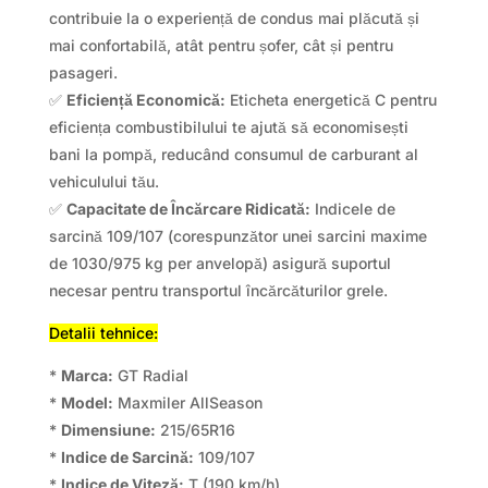
contribuie la o experiență de condus mai plăcută și
mai confortabilă, atât pentru șofer, cât și pentru
pasageri.
✅
Eficiență Economică:
Eticheta energetică C pentru
eficiența combustibilului te ajută să economisești
bani la pompă, reducând consumul de carburant al
vehiculului tău.
✅
Capacitate de Încărcare Ridicată:
Indicele de
sarcină 109/107 (corespunzător unei sarcini maxime
de 1030/975 kg per anvelopă) asigură suportul
necesar pentru transportul încărcăturilor grele.
Detalii tehnice:
*
Marca:
GT Radial
*
Model:
Maxmiler AllSeason
*
Dimensiune:
215/65R16
*
Indice de Sarcină:
109/107
*
Indice de Viteză:
T (190 km/h)