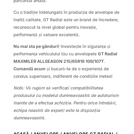
parcursul anului.
Cu o tradiție îndelungată în producția de anvelope de
înaltă calitate, GT Radial este un brand de încredere,
recunoscut la nivel global pentru inovație,
performanță și valoare excelentă.
Nu mai sta pe gânduri!
Investește în siguranța și
performanța vehiculului tău cu anvelopele
GT Radial
MAXMILER ALLSEASON 215/65R16 109/107T
.
Comandă acum
și bucură-te de o experiență de
condus superioară, indiferent de condițiile meteo!
Notă: Vă rugăm să verificați compatibilitatea
produsului cu modelul dumneavoastră de autoturism
înainte de a efectua achiziția. Pentru orice întrebări,
echipa noastră de experți este la dispoziția
dumneavoastră.
ACASĂ
/
ANVELOPE
/
ANVELOPE GT RADIAL
/