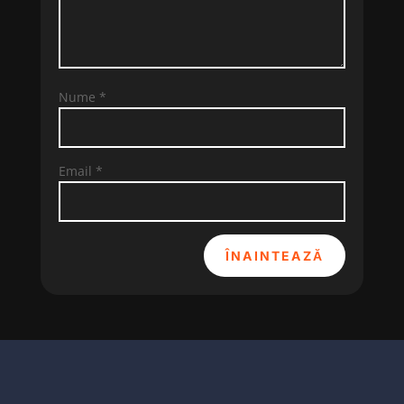
Nume
*
Email
*
ÎNAINTEAZĂ