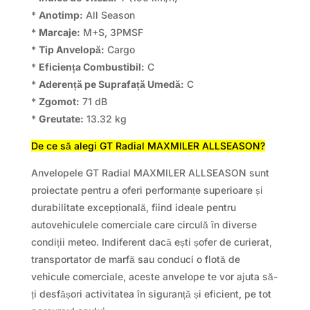
*
Anotimp:
All Season
*
Marcaje:
M+S, 3PMSF
*
Tip Anvelopă:
Cargo
*
Eficiența Combustibil:
C
*
Aderență pe Suprafață Umedă:
C
*
Zgomot:
71 dB
*
Greutate:
13.32 kg
De ce să alegi GT Radial MAXMILER ALLSEASON?
Anvelopele GT Radial MAXMILER ALLSEASON sunt
proiectate pentru a oferi performanțe superioare și
durabilitate excepțională, fiind ideale pentru
autovehiculele comerciale care circulă în diverse
condiții meteo. Indiferent dacă ești șofer de curierat,
transportator de marfă sau conduci o flotă de
vehicule comerciale, aceste anvelope te vor ajuta să-
ți desfășori activitatea în siguranță și eficient, pe tot