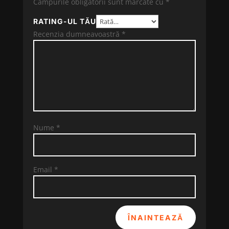
Câmpurile obligatorii sunt marcate cu
*
RATING-UL TĂU
Recenzia dumneavoastră
*
Nume
*
Email
*
ÎNAINTEAZĂ