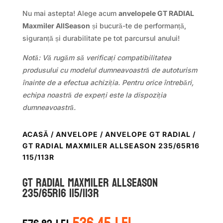
Nu mai astepta! Alege acum
anvelopele GT RADIAL
Maxmiler AllSeason
și bucură-te de performanță,
siguranță și durabilitate pe tot parcursul anului!
Notă: Vă rugăm să verificați compatibilitatea
produsului cu modelul dumneavoastră de autoturism
înainte de a efectua achiziția. Pentru orice întrebări,
echipa noastră de experți este la dispoziția
dumneavoastră.
ACASĂ
/
ANVELOPE
/
ANVELOPE GT RADIAL
/
GT RADIAL MAXMILER ALLSEASON 235/65R16
115/113R
GT Radial MAXMILER ALLSEASON
235/65R16 115/113R
Prețul
Prețul