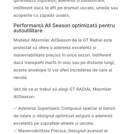
garantează siguranță, aderență și durabilitate,
indiferent dacă te afli pe drumuri uscate, umede sau
acoperite cu zăpadă ușoară.
Performanță All Season optimizată pentru
autoutilitare
Modelul
Maxmiler AllSeason
de la GT Radial este
proiectat să ofere o aderență excelentă și
manevrabilitate precisă în orice sezon. Indiferent
dacă transporti marfă în oraș sau pe distanțe lungi,
aceste anvelope îți vor oferi încrederea de care ai
nevoie.
Iată de ce ar trebui să alegi GT RADIAL Maxmiler
AllSeason:
✅ Aderență Superioară: Compusul special al benzii
de rulare și designul optimizat asigură o aderență
excelentă pe suprafețe umede și uscate.
✅ Manevrabilitate Precisa: Designul avansat al