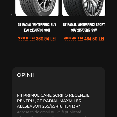
GT Radial WINTERPRO2 SUV
GT Radial WINTERPRO2 SPORT
EVO 215/65R16 98H
SUV 215/65R17 99V
Prețul
Prețul
Prețul
Prețul
388.11
lei
360.94
lei
499.46
lei
464.50
lei
inițial
curent
inițial
curen
a
este:
a
este:
fost:
360.94 lei.
fost:
464.50 
388.11 lei.
499.46 lei.
OPINII
FII PRIMUL CARE SCRII O RECENZIE
PENTRU „GT RADIAL MAXMILER
ALLSEASON 235/65R16 115/113R”
Adresa ta de email nu va fi publicată.