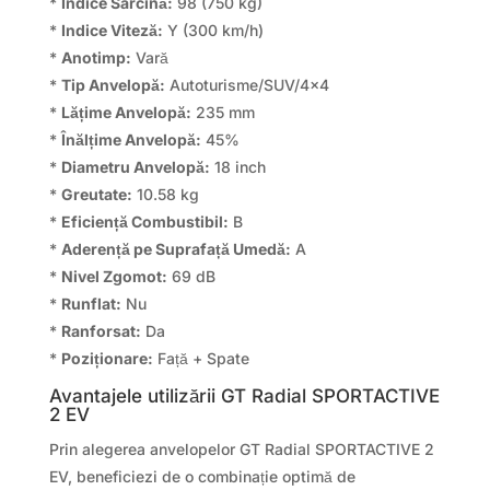
*
Indice Sarcină:
98 (750 kg)
*
Indice Viteză:
Y (300 km/h)
*
Anotimp:
Vară
*
Tip Anvelopă:
Autoturisme/SUV/4×4
*
Lățime Anvelopă:
235 mm
*
Înălțime Anvelopă:
45%
*
Diametru Anvelopă:
18 inch
*
Greutate:
10.58 kg
*
Eficiență Combustibil:
B
*
Aderență pe Suprafață Umedă:
A
*
Nivel Zgomot:
69 dB
*
Runflat:
Nu
*
Ranforsat:
Da
*
Poziționare:
Față + Spate
Avantajele utilizării GT Radial SPORTACTIVE
2 EV
Prin alegerea anvelopelor GT Radial SPORTACTIVE 2
EV, beneficiezi de o combinație optimă de