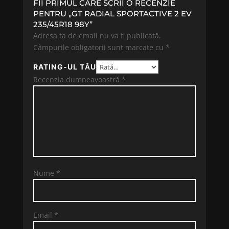
FII PRIMUL CARE SCRII O RECENZIE
PENTRU „GT RADIAL SPORTACTIVE 2 EV
235/45R18 98Y”
Adresa ta de email nu va fi publicată.
Câmpurile obligatorii sunt marcate cu
*
RATING-UL TĂU
Recenzia dumneavoastră
*
Nume
*
Email
*