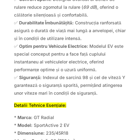
rulare reduce zgomotul la rulare (
69 dB
), oferind o
călătorie silențioasă și confortabilă.
✅
Durabilitate Îmbunătățită:
Construcția ranforsată
asigură o durată de viață mai lungă a anvelopei, chiar
și în condiții de utilizare intensă.
✅
Optim pentru Vehicule Electrice:
Modelul EV este
special conceput pentru a face față cuplului
instantaneu al vehiculelor electrice, oferind
performanțe optime și o uzură uniformă.
✅
Siguranță:
Indexul de sarcină 98 și cel de viteză Y
garantează o siguranță sporită, permițând atingerea
unor viteze mari în condiții de siguranță.
Detalii Tehnice Esențiale:
*
Marca:
GT Radial
*
Model:
SportActive 2 EV
*
Dimensiune:
235/45R18