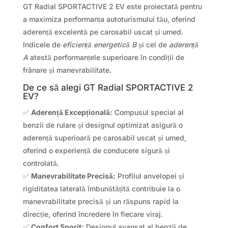
GT Radial SPORTACTIVE 2 EV este proiectată pentru
a maximiza performanța autoturismului tău, oferind
aderență excelentă pe carosabil uscat și umed.
Indicele de
eficiență energetică B
și cel de
aderență
A
atestă performanțele superioare în condiții de
frânare și manevrabilitate.
De ce să alegi GT Radial SPORTACTIVE 2
EV?
✅
Aderență Excepțională:
Compusul special al
benzii de rulare și designul optimizat asigură o
aderență superioară pe carosabil uscat și umed,
oferind o experiență de conducere sigură și
controlată.
✅
Manevrabilitate Precisă:
Profilul anvelopei și
rigiditatea laterală îmbunătățită contribuie la o
manevrabilitate precisă și un răspuns rapid la
direcție, oferind încredere în fiecare viraj.
✅
Confort Sporit:
Designul avansat al benzii de