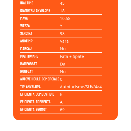
Inaltime
45
Diametru anvelope
18
Masa
10.58
Viteza
Y
Sarcina
98
Anotimp
Vara
Marcaj
Nu
Pozitionare
Fata + Spate
Ramforsat
Da
Runflat
Nu
Autovehicule comerciale
0
Tip anvelopa
Autoturisme/SUV/4×4
Eficienta Combustibil
B
Eficienta Aderenta
A
Eficienta Zgomot
69