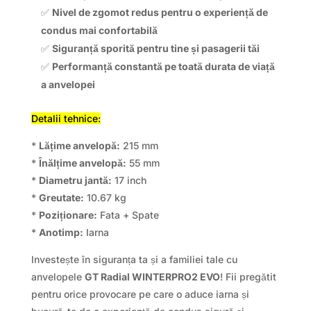
✅
Nivel de zgomot redus pentru o experiență de
condus mai confortabilă
✅
Siguranță sporită pentru tine și pasagerii tăi
✅
Performanță constantă pe toată durata de viață
a anvelopei
Detalii tehnice:
*
Lățime anvelopă:
215 mm
*
Înălțime anvelopă:
55 mm
*
Diametru jantă:
17 inch
*
Greutate:
10.67 kg
*
Poziționare:
Fata + Spate
*
Anotimp:
Iarna
Investește în siguranța ta și a familiei tale cu
anvelopele
GT Radial WINTERPRO2 EVO
! Fii pregătit
pentru orice provocare pe care o aduce iarna și