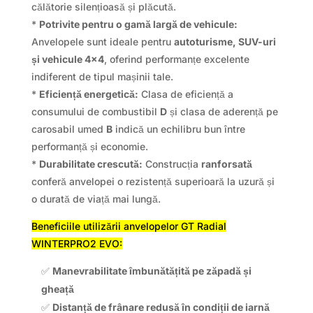
călătorie silențioasă și plăcută.
*
Potrivite pentru o gamă largă de vehicule:
Anvelopele sunt ideale pentru
autoturisme, SUV-uri
și vehicule 4×4
, oferind performanțe excelente
indiferent de tipul mașinii tale.
*
Eficiență energetică:
Clasa de eficiență a
consumului de combustibil
D
și clasa de aderență pe
carosabil umed
B
indică un echilibru bun între
performanță și economie.
*
Durabilitate crescută:
Construcția
ranforsată
conferă anvelopei o rezistență superioară la uzură și
o durată de viață mai lungă.
Beneficiile utilizării anvelopelor GT Radial
WINTERPRO2 EVO:
✅
Manevrabilitate îmbunătățită pe zăpadă și
gheață
✅
Distanță de frânare redusă în condiții de iarnă