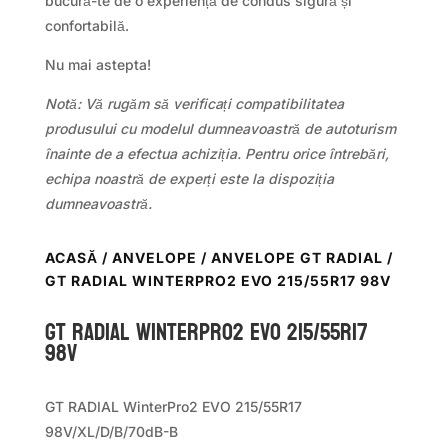
bucură-te de o experiență de condus sigură și
confortabilă.
Nu mai astepta!
Notă: Vă rugăm să verificați compatibilitatea
produsului cu modelul dumneavoastră de autoturism
înainte de a efectua achiziția. Pentru orice întrebări,
echipa noastră de experți este la dispoziția
dumneavoastră.
ACASĂ
/
ANVELOPE
/
ANVELOPE GT RADIAL
/
GT RADIAL WINTERPRO2 EVO 215/55R17 98V
GT Radial WINTERPRO2 EVO 215/55R17
98V
GT RADIAL WinterPro2 EVO 215/55R17
98V/XL/D/B/70dB-B