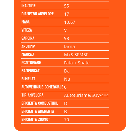
Inaltime
55
Diametru anvelope
17
Masa
10.67
Viteza
V
Sarcina
98
Anotimp
Iarna
Marcaj
M+S 3PMSF
Pozitionare
Fata + Spate
Ramforsat
Da
Runflat
Nu
Autovehicule comerciale
0
Tip anvelopa
Autoturisme/SUV/4×4
Eficienta Combustibil
D
Eficienta Aderenta
B
Eficienta Zgomot
70