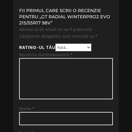
FII PRIMUL CARE SCRII O RECENZIE
PENTRU „GT RADIAL WINTERPRO2 EVO
215/55R17 98V”
Adresa ta de email nu va fi publicată.
Câmpurile obligatorii sunt marcate cu
*
RATING-UL TĂU
Recenzia dumneavoastră
*
Nume
*