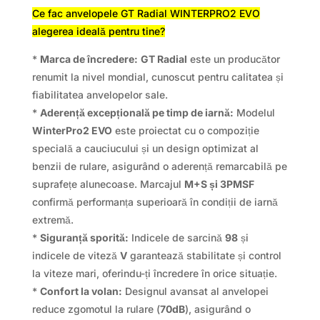
Ce fac anvelopele GT Radial WINTERPRO2 EVO
alegerea ideală pentru tine?
*
Marca de încredere:
GT Radial
este un producător
renumit la nivel mondial, cunoscut pentru calitatea și
fiabilitatea anvelopelor sale.
*
Aderență excepțională pe timp de iarnă:
Modelul
WinterPro2 EVO
este proiectat cu o compoziție
specială a cauciucului și un design optimizat al
benzii de rulare, asigurând o aderență remarcabilă pe
suprafețe alunecoase. Marcajul
M+S și 3PMSF
confirmă performanța superioară în condiții de iarnă
extremă.
*
Siguranță sporită:
Indicele de sarcină
98
și
indicele de viteză
V
garantează stabilitate și control
la viteze mari, oferindu-ți încredere în orice situație.
*
Confort la volan:
Designul avansat al anvelopei
reduce zgomotul la rulare (
70dB
), asigurând o