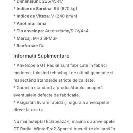
*
Dimensiuni
: 225/45R17
*
Indice de Sarcina
: 94 (670 kg)
*
Indice de Viteza
: V (240 km/h)
*
Anotimp
: Iarna
*
Tip anvelopa
: Autoturisme/SUV/4×4
*
Marcaj
: M+S 3PMSF
*
Ranforsat
: Da
Informații Suplimentare
* Anvelopele GT Radial sunt fabricate în fabrici
moderne, folosind tehnologii de ultimă generație și
respectând standarde stricte de calitate.
* Garanția standard a producătorului acoperă
eventualele defecte de fabricație.
* Asigurăm livrare rapidă și sigură a anvelopelor
direct la ușa ta.
Nu mai astepta! Echipează-ți mașina cu anvelopele
GT Radial WinterPro2 Sport și bucură-te de iarnă în