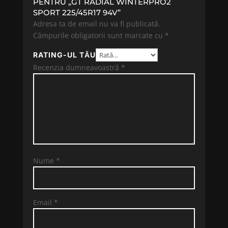
PENTRU „GT RADIAL WINTERPRO2
SPORT 225/45R17 94V”
Adresa ta de email nu va fi publicată.
Câmpurile obligatorii sunt marcate cu
*
RATING-UL TĂU
Recenzia dumneavoastră
*
Nume
*
Email
*