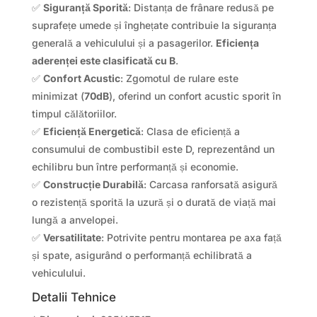
✅
Siguranță Sporită
: Distanța de frânare redusă pe
suprafețe umede și înghețate contribuie la siguranța
generală a vehiculului și a pasagerilor.
Eficiența
aderenței este clasificată cu B
.
✅
Confort Acustic
: Zgomotul de rulare este
minimizat (
70dB
), oferind un confort acustic sporit în
timpul călătoriilor.
✅
Eficiență Energetică
: Clasa de eficiență a
consumului de combustibil este D, reprezentând un
echilibru bun între performanță și economie.
✅
Construcție Durabilă
: Carcasa ranforsată asigură
o rezistență sporită la uzură și o durată de viață mai
lungă a anvelopei.
✅
Versatilitate
: Potrivite pentru montarea pe axa față
și spate, asigurând o performanță echilibrată a
vehiculului.
Detalii Tehnice