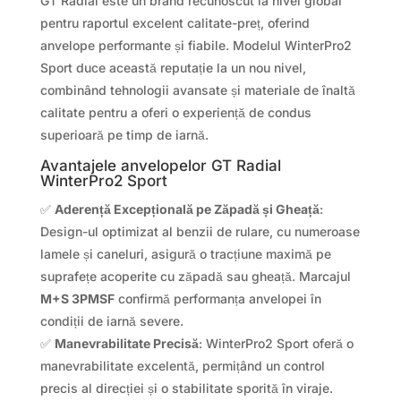
GT Radial este un brand recunoscut la nivel global
pentru raportul excelent calitate-preț, oferind
anvelope performante și fiabile. Modelul WinterPro2
Sport duce această reputație la un nou nivel,
combinând tehnologii avansate și materiale de înaltă
calitate pentru a oferi o experiență de condus
superioară pe timp de iarnă.
Avantajele anvelopelor GT Radial
WinterPro2 Sport
✅
Aderență Excepțională pe Zăpadă și Gheață
:
Design-ul optimizat al benzii de rulare, cu numeroase
lamele și caneluri, asigură o tracțiune maximă pe
suprafețe acoperite cu zăpadă sau gheață. Marcajul
M+S 3PMSF
confirmă performanța anvelopei în
condiții de iarnă severe.
✅
Manevrabilitate Precisă
: WinterPro2 Sport oferă o
manevrabilitate excelentă, permițând un control
precis al direcției și o stabilitate sporită în viraje.