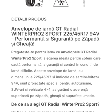
DETALII PRODUS
Anvelope de iarnă GT Radial
WINTERPRO2 SPORT 225/45R17 94V
– Performanță și Siguranță pe Zăpadă
și Gheață!
Pregătește-te pentru iarnă cu
anvelopele GT Radial
WinterPro2 Sport
, alegerea ideală pentru șoferii care
caută performanță, siguranță și control în condiții de
iarnă dificile. Aceste anvelope de iarnă, cu
dimensiunile 225/45R17 și indicele de sarcină/viteză
94V, sunt proiectate special pentru autoturisme,
SUV-uri și vehicule 4×4, asigurând o aderență
superioară pe zăpadă, gheață și suprafețe umede.
De ce să alegi GT Radial WinterPro2 Sport?