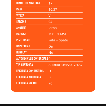
Diametru anvelope
17
Masa
10.37
Viteza
V
Sarcina
94
Anotimp
Iarna
Marcaj
M+S 3PMSF
Pozitionare
Fata + Spate
Ramforsat
Da
Runflat
Nu
Autovehicule comerciale
0
Tip anvelopa
Autoturisme/SUV/4×4
Eficienta Combustibil
D
Eficienta Aderenta
B
Eficienta Zgomot
70