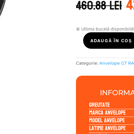
4
i
460.88
lei
a
f
4
🚨 Ultima bucată disponibilă
Cantitate
ADAUGĂ ÎN COȘ
GT
Radial
WINTERPRO2
Categorie:
Anvelope GT R
SPORT
225/50R17
98V
INFORMA
Greutate
Marca anvelope
Model anvelope
Latime anvelope