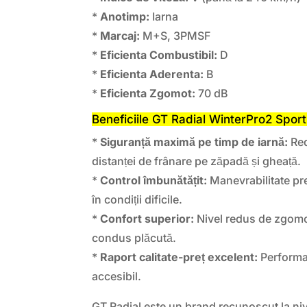
*
Anotimp:
Iarna
*
Marcaj:
M+S, 3PMSF
*
Eficienta Combustibil:
D
*
Eficienta Aderenta:
B
*
Eficienta Zgomot:
70 dB
Beneficiile GT Radial WinterPro2 Sport
*
Siguranță maximă pe timp de iarnă:
Red
distanței de frânare pe zăpadă și gheață.
*
Control îmbunătățit:
Manevrabilitate prec
în condiții dificile.
*
Confort superior:
Nivel redus de zgomot
condus plăcută.
*
Raport calitate-preț excelent:
Performan
accesibil.
GT Radial este un brand recunoscut la ni