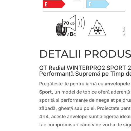
DETALII PRODU
GT Radial WINTERPRO2 SPORT 2
Performanță Supremă pe Timp de
Pregătește-te pentru iarnă cu
anvelopele
Sport
, un model de top ce oferă aderență
sporită și performanțe de neegalat pe dru
zăpadă, gheață sau polei. Proiectate pent
4×4, aceste anvelope sunt alegerea ideală
fac compromisuri când vine vorba de sigur