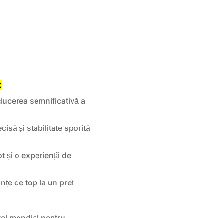
:
ucerea semnificativă a
isă și stabilitate sporită
 și o experiență de
țe de top la un preț
vel mondial pentru