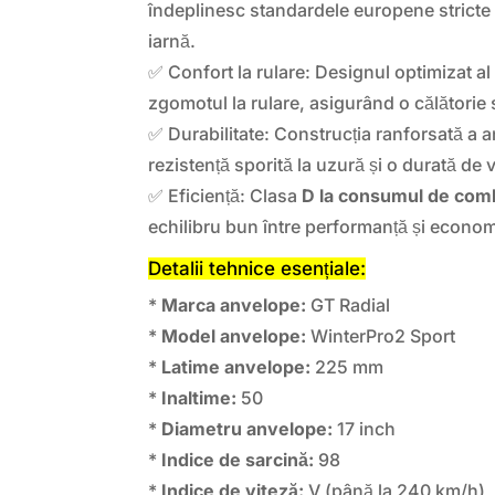
îndeplinesc standardele europene stricte
iarnă.
✅ Confort la rulare: Designul optimizat al
zgomotul la rulare, asigurând o călătorie s
✅ Durabilitate: Construcția ranforsată a 
rezistență sporită la uzură și o durată de 
✅ Eficiență: Clasa
D la consumul de comb
echilibru bun între performanță și econom
Detalii tehnice esențiale:
*
Marca anvelope:
GT Radial
*
Model anvelope:
WinterPro2 Sport
*
Latime anvelope:
225 mm
*
Inaltime:
50
*
Diametru anvelope:
17 inch
*
Indice de sarcină:
98
*
Indice de viteză:
V (până la 240 km/h)