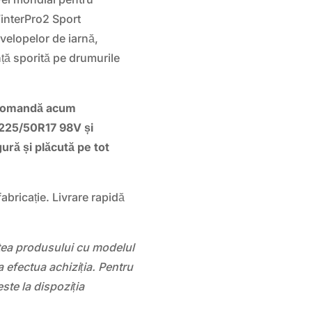
 WinterPro2 Sport
velopelor de iarnă,
ță sporită pe drumurile
! Comandă acum
 225/50R17 98V și
ură și plăcută pe tot
abricație. Livrare rapidă
atea produsului cu modelul
 efectua achiziția. Pentru
este la dispoziția