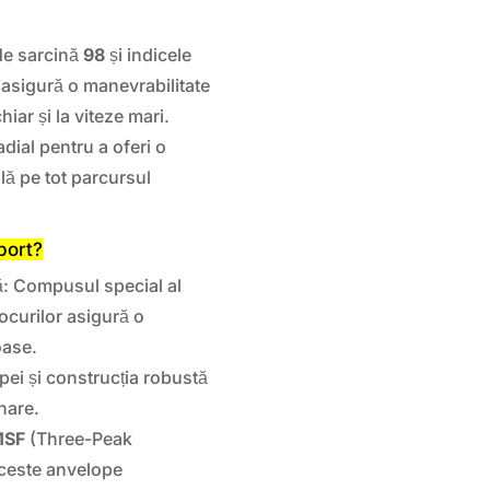
 de sarcină
98
și indicele
 asigură o manevrabilitate
iar și la viteze mari.
ial pentru a oferi o
lă pe tot parcursul
port?
ă: Compusul special al
locurilor asigură o
oase.
pei și construcția robustă
ânare.
MSF
(Three-Peak
aceste anvelope