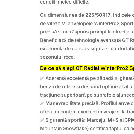
condiții meteo dificile.
Cu dimensiunea de
225/50R17
, indicele
de viteză
V
, anvelopele WinterPro2 Sport
precisă și un răspuns prompt la direcție, ch
Beneficiază de tehnologia avansată GT Rad
experiență de condus sigură și confortabi
sezonului rece.
De ce să alegi GT Radial WinterPro2 S
✅ Aderență excelentă pe zăpadă și gheaț
benzii de rulare și designul optimizat al b
tracțiune superioară pe suprafețe alunec
✅ Manevrabilitate precisă: Profilul anvelo
oferă un control excelent în viraje și la fr
✅ Siguranță sporită: Marcajul
M+S și 3P
Mountain Snowflake) certifică faptul că 