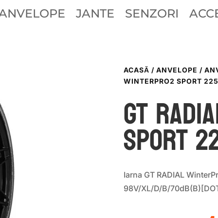
ANVELOPE
JANTE
SENZORI
ACCE
ACASĂ
/
ANVELOPE
/
AN
WINTERPRO2 SPORT 225
GT Radi
SPORT 2
Iarna GT RADIAL WinterP
98V/XL/D/B/70dB(B)[DO
P