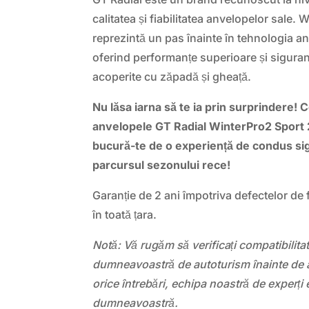
calitatea și fiabilitatea anvelopelor sale.
reprezintă un pas înainte în tehnologia an
oferind performanțe superioare și siguran
acoperite cu zăpadă și gheață.
Nu lăsa iarna să te ia prin surprindere
anvelopele GT Radial WinterPro2 Sport
bucură-te de o experiență de condus sig
parcursul sezonului rece!
Garanție de 2 ani împotriva defectelor de f
în toată țara.
Notă: Vă rugăm să verificați compatibilit
dumneavoastră de autoturism înainte de a
orice întrebări, echipa noastră de experți 
dumneavoastră.