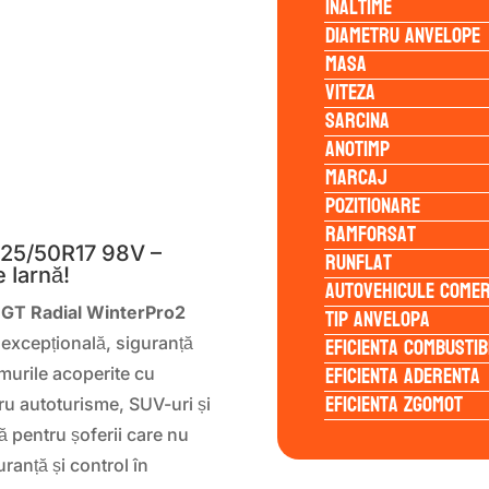
Inaltime
Diametru anvelope
Masa
Viteza
Sarcina
Anotimp
Marcaj
S
Pozitionare
Ramforsat
25/50R17 98V –
Runflat
 Iarnă!
Autovehicule comer
Tip anvelopa
 GT Radial WinterPro2
Eficienta Combustib
 excepțională, siguranță
Eficienta Aderenta
murile acoperite cu
Eficienta Zgomot
ru autoturisme, SUV-uri și
 pentru șoferii care nu
anță și control în