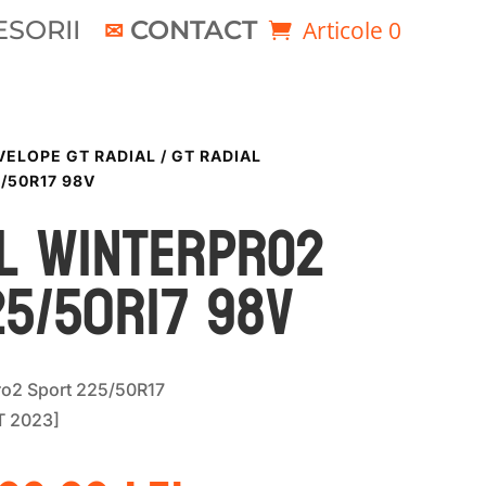
SORII
CONTACT
Articole 0
VELOPE GT RADIAL
/ GT RADIAL
/50R17 98V
al WINTERPRO2
25/50R17 98V
ro2 Sport 225/50R17
T 2023]
rețul
Prețul