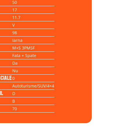
50
17
11.7
V
98
Iarna
M+S 3PMSF
Fata + Spate
Da
Nu
ciale
0
Autoturisme/SUV/4×4
il
D
B
70