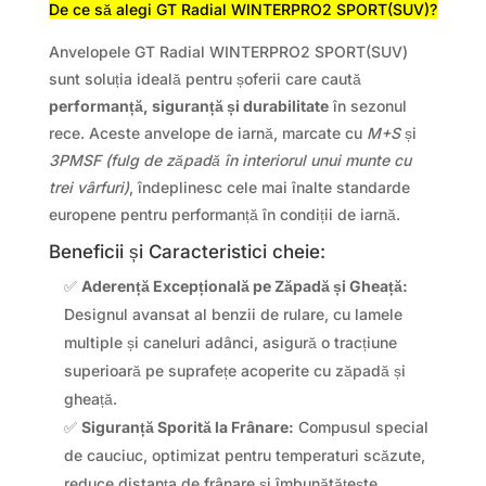
De ce să alegi GT Radial WINTERPRO2 SPORT(SUV)?
Anvelopele GT Radial WINTERPRO2 SPORT(SUV)
sunt soluția ideală pentru șoferii care caută
performanță, siguranță și durabilitate
în sezonul
rece. Aceste anvelope de iarnă, marcate cu
M+S
și
3PMSF (fulg de zăpadă în interiorul unui munte cu
trei vârfuri)
, îndeplinesc cele mai înalte standarde
europene pentru performanță în condiții de iarnă.
Beneficii și Caracteristici cheie:
✅
Aderență Excepțională pe Zăpadă și Gheață:
Designul avansat al benzii de rulare, cu lamele
multiple și caneluri adânci, asigură o tracțiune
superioară pe suprafețe acoperite cu zăpadă și
gheață.
✅
Siguranță Sporită la Frânare:
Compusul special
de cauciuc, optimizat pentru temperaturi scăzute,
reduce distanța de frânare și îmbunătățește