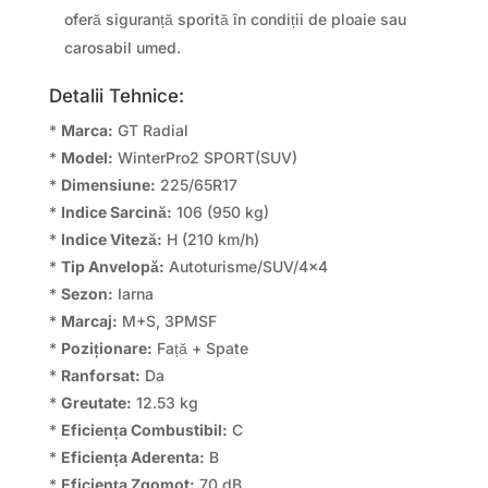
oferă siguranță sporită în condiții de ploaie sau
carosabil umed.
Detalii Tehnice:
*
Marca:
GT Radial
*
Model:
WinterPro2 SPORT(SUV)
*
Dimensiune:
225/65R17
*
Indice Sarcină:
106 (950 kg)
*
Indice Viteză:
H (210 km/h)
*
Tip Anvelopă:
Autoturisme/SUV/4×4
*
Sezon:
Iarna
*
Marcaj:
M+S, 3PMSF
*
Poziționare:
Față + Spate
*
Ranforsat:
Da
*
Greutate:
12.53 kg
*
Eficiența Combustibil:
C
*
Eficiența Aderenta:
B
*
Eficiența Zgomot:
70 dB