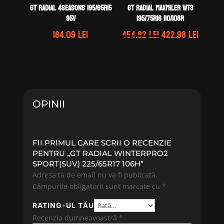
GT Radial 4SEASONS 195/65R15
GT Radial MAXMILER WT3
95V
195/75R16 110/108R
Prețul
Prețul
184.09
lei
454.82
lei
422.98
lei
inițial
curen
a
este:
fost:
422.98 
454.82 lei.
OPINII
FII PRIMUL CARE SCRII O RECENZIE
PENTRU „GT RADIAL WINTERPRO2
SPORT(SUV) 225/65R17 106H”
Adresa ta de email nu va fi publicată.
Câmpurile obligatorii sunt marcate cu
*
RATING-UL TĂU
Recenzia dumneavoastră
*