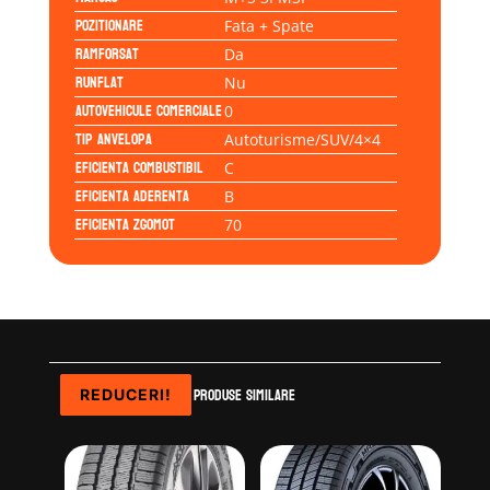
Pozitionare
Fata + Spate
Ramforsat
Da
Runflat
Nu
Autovehicule comerciale
0
Tip anvelopa
Autoturisme/SUV/4×4
Eficienta Combustibil
C
Eficienta Aderenta
B
Eficienta Zgomot
70
Produse similare
REDUCERI!
REDUCERI!
REDUCERI!