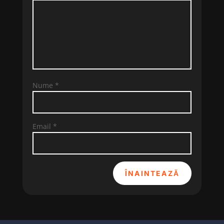
Nume
*
Email
*
ÎNAINTEAZĂ