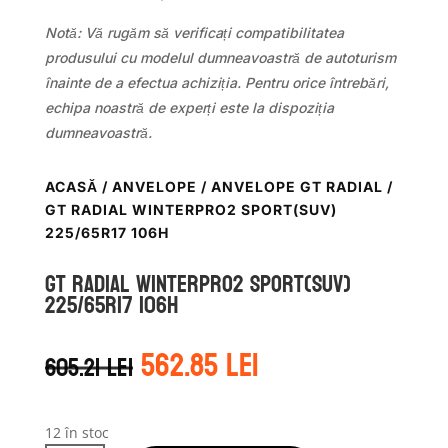
Notă: Vă rugăm să verificați compatibilitatea
produsului cu modelul dumneavoastră de autoturism
înainte de a efectua achiziția. Pentru orice întrebări,
echipa noastră de experți este la dispoziția
dumneavoastră.
ACASĂ
/
ANVELOPE
/
ANVELOPE GT RADIAL
/
GT RADIAL WINTERPRO2 SPORT(SUV)
225/65R17 106H
GT Radial WINTERPRO2 SPORT(SUV)
225/65R17 106H
Prețul
Prețul
562.85
lei
605.21
lei
inițial
curent
a
este:
fost:
562.85 lei.
12 în stoc