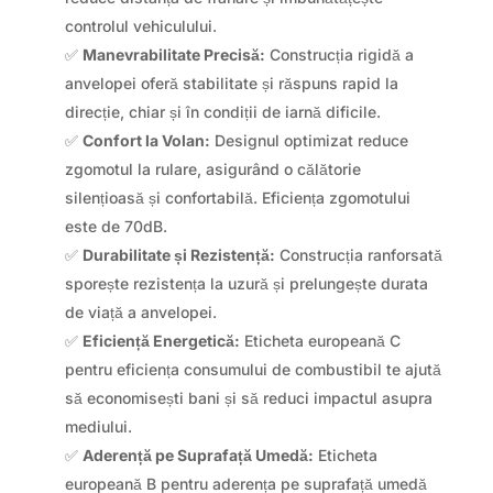
controlul vehiculului.
✅
Manevrabilitate Precisă:
Construcția rigidă a
anvelopei oferă stabilitate și răspuns rapid la
direcție, chiar și în condiții de iarnă dificile.
✅
Confort la Volan:
Designul optimizat reduce
zgomotul la rulare, asigurând o călătorie
silențioasă și confortabilă. Eficiența zgomotului
este de 70dB.
✅
Durabilitate și Rezistență:
Construcția ranforsată
sporește rezistența la uzură și prelungește durata
de viață a anvelopei.
✅
Eficiență Energetică:
Eticheta europeană C
pentru eficiența consumului de combustibil te ajută
să economisești bani și să reduci impactul asupra
mediului.
✅
Aderență pe Suprafață Umedă:
Eticheta
europeană B pentru aderența pe suprafață umedă