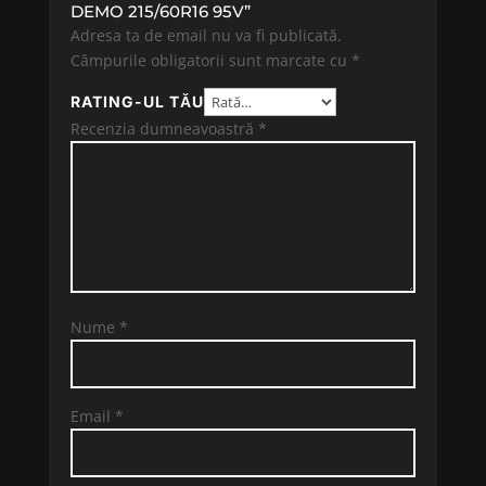
DEMO 215/60R16 95V”
Adresa ta de email nu va fi publicată.
Câmpurile obligatorii sunt marcate cu
*
RATING-UL TĂU
Recenzia dumneavoastră
*
Nume
*
Email
*