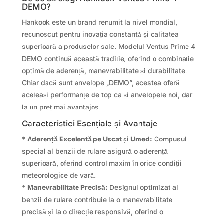
DEMO?
Hankook este un brand renumit la nivel mondial,
recunoscut pentru inovația constantă și calitatea
superioară a produselor sale. Modelul Ventus Prime 4
DEMO continuă această tradiție, oferind o combinație
optimă de aderență, manevrabilitate și durabilitate.
Chiar dacă sunt anvelope „DEMO”, acestea oferă
aceleași performanțe de top ca și anvelopele noi, dar
la un preț mai avantajos.
Caracteristici Esențiale și Avantaje
*
Aderență Excelentă pe Uscat și Umed:
Compusul
special al benzii de rulare asigură o aderență
superioară, oferind control maxim în orice condiții
meteorologice de vară.
*
Manevrabilitate Precisă:
Designul optimizat al
benzii de rulare contribuie la o manevrabilitate
precisă și la o direcție responsivă, oferind o