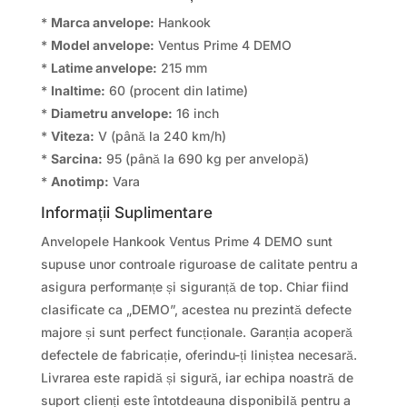
*
Marca anvelope:
Hankook
*
Model anvelope:
Ventus Prime 4 DEMO
*
Latime anvelope:
215 mm
*
Inaltime:
60 (procent din latime)
*
Diametru anvelope:
16 inch
*
Viteza:
V (până la 240 km/h)
*
Sarcina:
95 (până la 690 kg per anvelopă)
*
Anotimp:
Vara
Informații Suplimentare
Anvelopele Hankook Ventus Prime 4 DEMO sunt
supuse unor controale riguroase de calitate pentru a
asigura performanțe și siguranță de top. Chiar fiind
clasificate ca „DEMO”, acestea nu prezintă defecte
majore și sunt perfect funcționale. Garanția acoperă
defectele de fabricație, oferindu-ți liniștea necesară.
Livrarea este rapidă și sigură, iar echipa noastră de
suport clienți este întotdeauna disponibilă pentru a