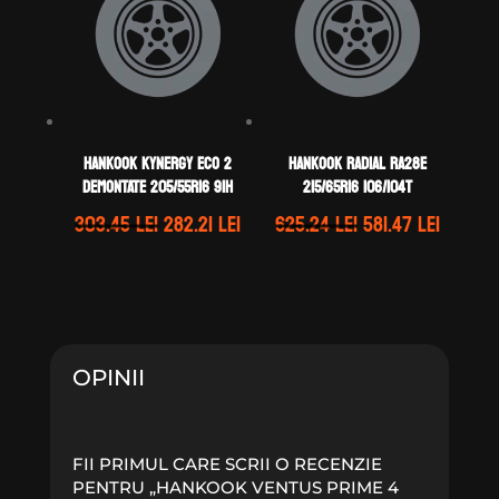
Hankook KYNERGY ECO 2
Hankook RADIAL RA28E
DEMONTATE 205/55R16 91H
215/65R16 106/104T
Prețul
Prețul
Prețul
Prețul
303.45
lei
282.21
lei
625.24
lei
581.47
lei
inițial
curent
inițial
curent
a
este:
a
este:
fost:
282.21 lei.
fost:
581.47 l
303.45 lei.
625.24 lei.
OPINII
FII PRIMUL CARE SCRII O RECENZIE
PENTRU „HANKOOK VENTUS PRIME 4