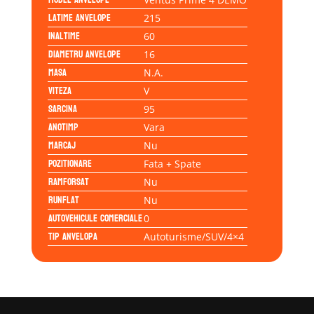
Latime anvelope
215
Inaltime
60
Diametru anvelope
16
Masa
N.A.
Viteza
V
Sarcina
95
Anotimp
Vara
Marcaj
Nu
Pozitionare
Fata + Spate
Ramforsat
Nu
Runflat
Nu
Autovehicule comerciale
0
Tip anvelopa
Autoturisme/SUV/4×4