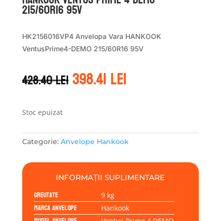
215/60R16 95V
HK2156016VP4 Anvelopa Vara HANKOOK
VentusPrime4-DEMO 215/60R16 95V
Prețul
Prețul
398.41
lei
428.40
lei
inițial
curent
a
este:
fost:
398.41 lei.
428.40 lei.
Stoc epuizat
Categorie:
Anvelope Hankook
INFORMAȚII SUPLIMENTARE
Greutate
9 kg
Marca anvelope
Hankook
Model anvelope
Ventus Prime 4 DEMO