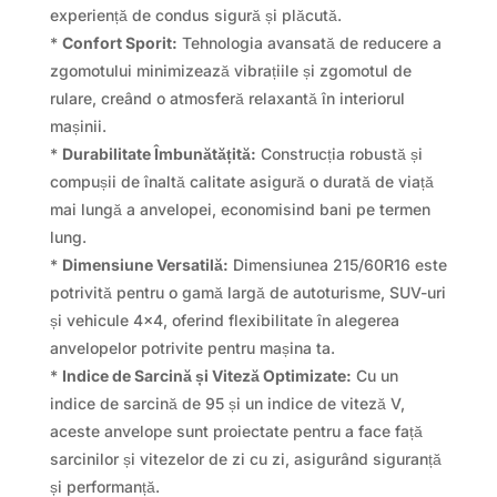
experiență de condus sigură și plăcută.
*
Confort Sporit:
Tehnologia avansată de reducere a
zgomotului minimizează vibrațiile și zgomotul de
rulare, creând o atmosferă relaxantă în interiorul
mașinii.
*
Durabilitate Îmbunătățită:
Construcția robustă și
compușii de înaltă calitate asigură o durată de viață
mai lungă a anvelopei, economisind bani pe termen
lung.
*
Dimensiune Versatilă:
Dimensiunea 215/60R16 este
potrivită pentru o gamă largă de autoturisme, SUV-uri
și vehicule 4×4, oferind flexibilitate în alegerea
anvelopelor potrivite pentru mașina ta.
*
Indice de Sarcină și Viteză Optimizate:
Cu un
indice de sarcină de 95 și un indice de viteză V,
aceste anvelope sunt proiectate pentru a face față
sarcinilor și vitezelor de zi cu zi, asigurând siguranță
și performanță.