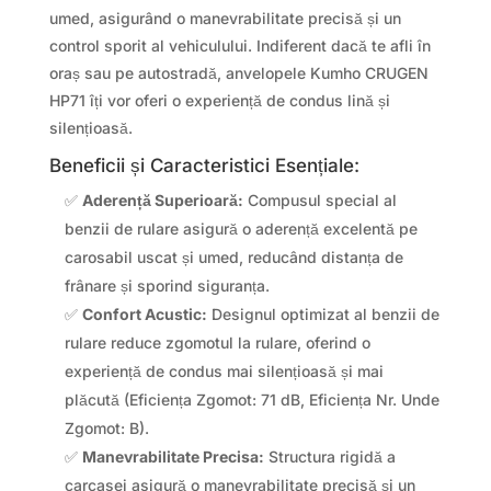
umed, asigurând o manevrabilitate precisă și un
control sporit al vehiculului. Indiferent dacă te afli în
oraș sau pe autostradă, anvelopele Kumho CRUGEN
HP71 îți vor oferi o experiență de condus lină și
silențioasă.
Beneficii și Caracteristici Esențiale:
✅
Aderență Superioară:
Compusul special al
benzii de rulare asigură o aderență excelentă pe
carosabil uscat și umed, reducând distanța de
frânare și sporind siguranța.
✅
Confort Acustic:
Designul optimizat al benzii de
rulare reduce zgomotul la rulare, oferind o
experiență de condus mai silențioasă și mai
plăcută (Eficiența Zgomot: 71 dB, Eficiența Nr. Unde
Zgomot: B).
✅
Manevrabilitate Precisa:
Structura rigidă a
carcasei asigură o manevrabilitate precisă și un