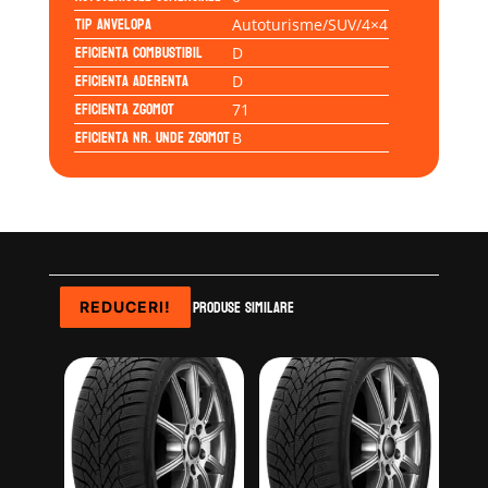
Tip anvelopa
Autoturisme/SUV/4×4
Eficienta Combustibil
D
Eficienta Aderenta
D
Eficienta Zgomot
71
Eficienta Nr. Unde Zgomot
B
Produse similare
REDUCERI!
REDUCERI!
REDUCERI!
REDUCERI!