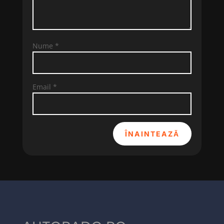
Nume
*
Email
*
ÎNAINTEAZĂ