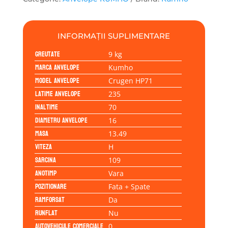
109H
INFORMAȚII SUPLIMENTARE
Greutate
9 kg
Marca anvelope
Kumho
Model anvelope
Crugen HP71
Latime anvelope
235
Inaltime
70
Diametru anvelope
16
Masa
13.49
Viteza
H
Sarcina
109
Anotimp
Vara
Pozitionare
Fata + Spate
Ramforsat
Da
Runflat
Nu
Autovehicule comerciale
0