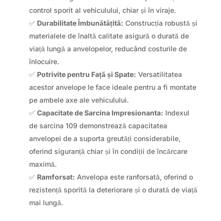
control sporit al vehiculului, chiar și în viraje.
✅
Durabilitate Îmbunătățită:
Construcția robustă și
materialele de înaltă calitate asigură o durată de
viață lungă a anvelopelor, reducând costurile de
înlocuire.
✅
Potrivite pentru Față și Spate:
Versatilitatea
acestor anvelope le face ideale pentru a fi montate
pe ambele axe ale vehiculului.
✅
Capacitate de Sarcina Impresionanta:
Indexul
de sarcina 109 demonstrează capacitatea
anvelopei de a suporta greutăți considerabile,
oferind siguranță chiar și în condiții de încărcare
maximă.
✅
Ramforsat:
Anvelopa este ranforsată, oferind o
rezistență sporită la deteriorare și o durată de viață
mai lungă.