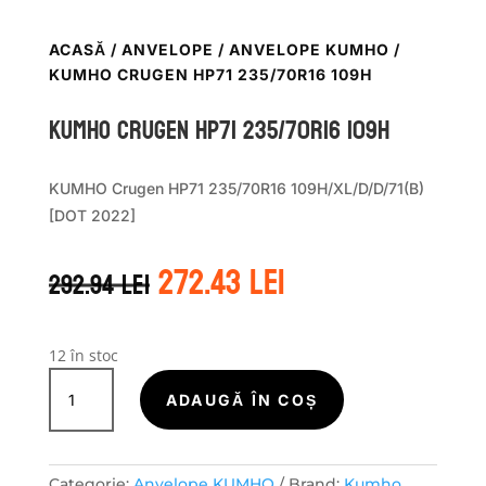
ACASĂ
/
ANVELOPE
/
ANVELOPE KUMHO
/
KUMHO CRUGEN HP71 235/70R16 109H
Kumho CRUGEN HP71 235/70R16 109H
KUMHO Crugen HP71 235/70R16 109H/XL/D/D/71(B)
[DOT 2022]
Prețul
Prețul
272.43
lei
292.94
lei
inițial
curent
a
este:
fost:
272.43 lei.
292.94 lei.
12 în stoc
Cantitate
Kumho
ADAUGĂ ÎN COȘ
CRUGEN
HP71
235/70R16
Categorie:
Anvelope KUMHO
Brand:
Kumho