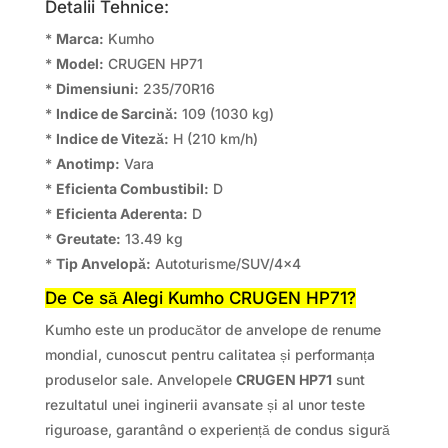
Detalii Tehnice:
*
Marca:
Kumho
*
Model:
CRUGEN HP71
*
Dimensiuni:
235/70R16
*
Indice de Sarcină:
109 (1030 kg)
*
Indice de Viteză:
H (210 km/h)
*
Anotimp:
Vara
*
Eficienta Combustibil:
D
*
Eficienta Aderenta:
D
*
Greutate:
13.49 kg
*
Tip Anvelopă:
Autoturisme/SUV/4×4
De Ce să Alegi Kumho CRUGEN HP71?
Kumho este un producător de anvelope de renume
mondial, cunoscut pentru calitatea și performanța
produselor sale. Anvelopele
CRUGEN HP71
sunt
rezultatul unei inginerii avansate și al unor teste
riguroase, garantând o experiență de condus sigură