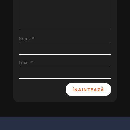
Nume
*
Email
*
ÎNAINTEAZĂ