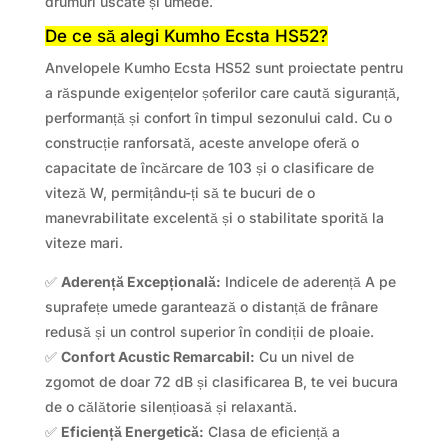
drumuri uscate și umede.
De ce să alegi Kumho Ecsta HS52?
Anvelopele Kumho Ecsta HS52 sunt proiectate pentru
a răspunde exigențelor șoferilor care caută siguranță,
performanță și confort în timpul sezonului cald. Cu o
construcție ranforsată, aceste anvelope oferă o
capacitate de încărcare de 103 și o clasificare de
viteză W, permițându-ți să te bucuri de o
manevrabilitate excelentă și o stabilitate sporită la
viteze mari.
✅
Aderență Excepțională:
Indicele de aderență A pe
suprafețe umede garantează o distanță de frânare
redusă și un control superior în condiții de ploaie.
✅
Confort Acustic Remarcabil:
Cu un nivel de
zgomot de doar 72 dB și clasificarea B, te vei bucura
de o călătorie silențioasă și relaxantă.
✅
Eficiență Energetică:
Clasa de eficiență a