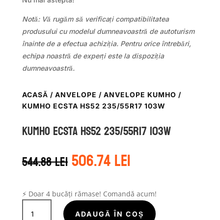
Notă: Vă rugăm să verificați compatibilitatea
produsului cu modelul dumneavoastră de autoturism
înainte de a efectua achiziția. Pentru orice întrebări,
echipa noastră de experți este la dispoziția
dumneavoastră.
ACASĂ
/
ANVELOPE
/
ANVELOPE KUMHO
/
KUMHO ECSTA HS52 235/55R17 103W
Kumho ECSTA HS52 235/55R17 103W
Prețul
Prețul
506.74
lei
544.88
lei
inițial
curent
a
este:
fost:
506.74 lei.
544.88 lei.
⚡ Doar 4 bucăți rămase! Comandă acum!
Cantitate
Kumho
ADAUGĂ ÎN COȘ