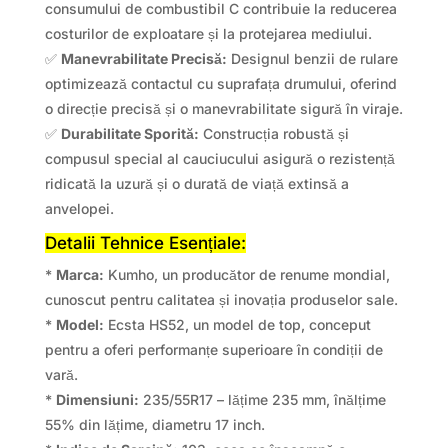
consumului de combustibil C contribuie la reducerea
costurilor de exploatare și la protejarea mediului.
✅
Manevrabilitate Precisă:
Designul benzii de rulare
optimizează contactul cu suprafața drumului, oferind
o direcție precisă și o manevrabilitate sigură în viraje.
✅
Durabilitate Sporită:
Construcția robustă și
compusul special al cauciucului asigură o rezistență
ridicată la uzură și o durată de viață extinsă a
anvelopei.
Detalii Tehnice Esențiale:
*
Marca:
Kumho, un producător de renume mondial,
cunoscut pentru calitatea și inovația produselor sale.
*
Model:
Ecsta HS52, un model de top, conceput
pentru a oferi performanțe superioare în condiții de
vară.
*
Dimensiuni:
235/55R17 – lățime 235 mm, înălțime
55% din lățime, diametru 17 inch.