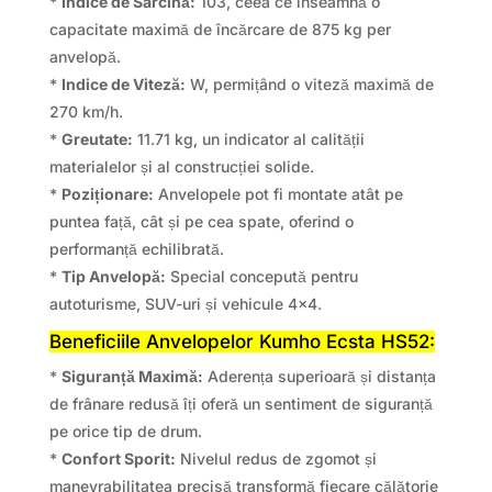
*
Indice de Sarcină:
103, ceea ce înseamnă o
capacitate maximă de încărcare de 875 kg per
anvelopă.
*
Indice de Viteză:
W, permițând o viteză maximă de
270 km/h.
*
Greutate:
11.71 kg, un indicator al calității
materialelor și al construcției solide.
*
Poziționare:
Anvelopele pot fi montate atât pe
puntea față, cât și pe cea spate, oferind o
performanță echilibrată.
*
Tip Anvelopă:
Special concepută pentru
autoturisme, SUV-uri și vehicule 4×4.
Beneficiile Anvelopelor Kumho Ecsta HS52:
*
Siguranță Maximă:
Aderența superioară și distanța
de frânare redusă îți oferă un sentiment de siguranță
pe orice tip de drum.
*
Confort Sporit:
Nivelul redus de zgomot și
manevrabilitatea precisă transformă fiecare călătorie