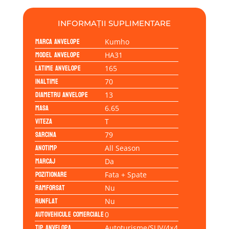
INFORMAȚII SUPLIMENTARE
Marca anvelope
Kumho
Model anvelope
HA31
Latime anvelope
165
Inaltime
70
Diametru anvelope
13
Masa
6.65
Viteza
T
Sarcina
79
Anotimp
All Season
Marcaj
Da
Pozitionare
Fata + Spate
Ramforsat
Nu
Runflat
Nu
Autovehicule comerciale
0
Tip anvelopa
Autoturisme/SUV/4×4