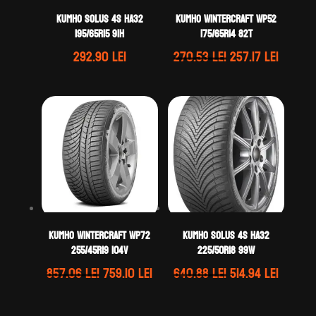
Kumho SOLUS 4S HA32
Kumho WINTERCRAFT WP52
195/65R15 91H
175/65R14 82T
Prețul
Prețul
292.90
lei
270.53
lei
257.17
lei
inițial
curent
a
este:
fost:
257.17 l
270.53 lei.
Kumho WINTERCRAFT WP72
Kumho SOLUS 4S HA32
255/45R19 104V
225/50R18 99W
Prețul
Prețul
Prețul
Prețul
857.06
lei
759.10
lei
640.88
lei
514.94
lei
inițial
curent
inițial
curent
a
este:
a
este: