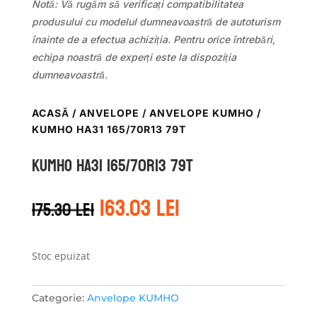
Notă: Vă rugăm să verificați compatibilitatea
produsului cu modelul dumneavoastră de autoturism
înainte de a efectua achiziția. Pentru orice întrebări,
echipa noastră de experți este la dispoziția
dumneavoastră.
ACASĂ
/
ANVELOPE
/
ANVELOPE KUMHO
/
KUMHO HA31 165/70R13 79T
Kumho HA31 165/70R13 79T
Prețul
Prețul
163.03
lei
175.30
lei
inițial
curent
a
este:
fost:
163.03 lei.
175.30 lei.
Stoc epuizat
Categorie:
Anvelope KUMHO