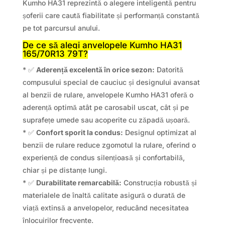
Kumho HA31 reprezintă o alegere inteligentă pentru
șoferii care caută fiabilitate și performanță constantă
pe tot parcursul anului.
De ce să alegi anvelopele Kumho HA31
165/70R13 79T?
* ✅
Aderență excelentă în orice sezon:
Datorită
compusului special de cauciuc și designului avansat
al benzii de rulare, anvelopele Kumho HA31 oferă o
aderență optimă atât pe carosabil uscat, cât și pe
suprafețe umede sau acoperite cu zăpadă ușoară.
* ✅
Confort sporit la condus:
Designul optimizat al
benzii de rulare reduce zgomotul la rulare, oferind o
experiență de condus silențioasă și confortabilă,
chiar și pe distanțe lungi.
* ✅
Durabilitate remarcabilă:
Construcția robustă și
materialele de înaltă calitate asigură o durată de
viață extinsă a anvelopelor, reducând necesitatea
înlocuirilor frecvente.