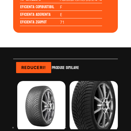
Eficienta Combustibil
F
Eficienta Aderenta
E
Eficienta Zgomot
71
Produse similare
REDUCERI!
REDUCERI!
REDUCERI!