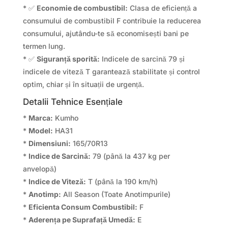
* ✅
Economie de combustibil:
Clasa de eficiență a
consumului de combustibil F contribuie la reducerea
consumului, ajutându-te să economisești bani pe
termen lung.
* ✅
Siguranță sporită:
Indicele de sarcină 79 și
indicele de viteză T garantează stabilitate și control
optim, chiar și în situații de urgență.
Detalii Tehnice Esențiale
*
Marca:
Kumho
*
Model:
HA31
*
Dimensiuni:
165/70R13
*
Indice de Sarcină:
79 (până la 437 kg per
anvelopă)
*
Indice de Viteză:
T (până la 190 km/h)
*
Anotimp:
All Season (Toate Anotimpurile)
*
Eficienta Consum Combustibil:
F
*
Aderența pe Suprafață Umedă:
E