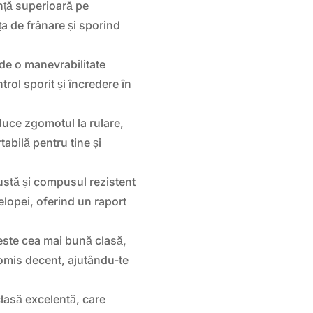
nță superioară pe
a de frânare și sporind
de o manevrabilitate
trol sporit și încredere în
duce zgomotul la rulare,
tabilă pentru tine și
ustă și compusul rezistent
elopei, oferind un raport
este cea mai bună clasă,
mis decent, ajutându-te
lasă excelentă, care