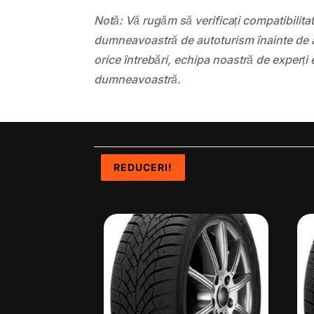
Notă: Vă rugăm să verificați compatibilit
dumneavoastră de autoturism înainte de a
orice întrebări, echipa noastră de experți 
dumneavoastră.
REDUCERI!
REDUCERI!
REDUCERI!
REDUCERI!