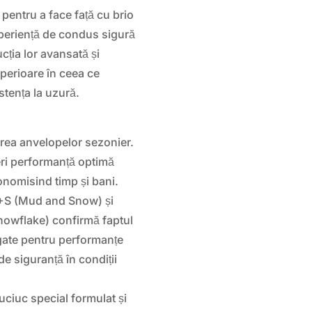
ntru a face față cu brio
experiență de condus sigură
cția lor avansată și
perioare în ceea ce
stența la uzură.
rea anvelopelor sezonier.
ri performanță optimă
onomisind timp și bani.
M+S (Mud and Snow) și
owflake) confirmă faptul
gate pentru performanțe
e siguranță în condiții
ciuc special formulat și