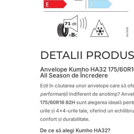
DETALII PRODU
Anvelope Kumho HA32 175/60R16
All Season de Încredere
Ești în căutarea unor anvelope care să of
performanță
indiferent de anotimp? Anve
175/60R16 82H
sunt alegerea ideală pent
urile și 4×4-urile tale, oferind un echilibr
confort și durabilitate.
De ce să alegi Kumho HA32?