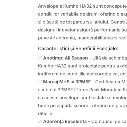
Anvelopele Kumho HA32 sunt concepute pe
condițiilor variabile de drum, oferind o 
și plăcută pe tot parcursul anului. Constru
designul inovator asigură performanțe su
privește aderența, manevrabilitatea și rezi
Caracteristici și Beneficii Esențiale:
✅
Anotimp: All Season
– Uită de schimba
Kumho HA32 sunt proiectate pentru a ofe
indiferent de condițiile meteorologice, ec
✅
Marcaj M+S și 3PMSF
– Certificarea 
simbolul 3PMSF (Three Peak Mountain Sn
că aceste anvelope sunt testate și omolo
bune pe zăpadă și noroi, oferind un plus d
dificile.
✅
Aderență Excelentă
– Compusul de cau