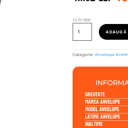
a
fo
41
12 în stoc
Cantitate
Kumho
ADAUGĂ 
HA32
175/60R16
82H
Categorie:
Anvelope KUM
INFORMA
Greutate
Marca anvelope
Model anvelope
Latime anvelope
Inaltime