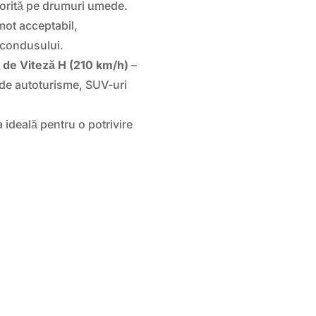
sporită pe drumuri umede.
mot acceptabil,
l condusului.
e de Viteză H (210 km/h)
–
 de autoturisme, SUV-uri
ideală pentru o potrivire