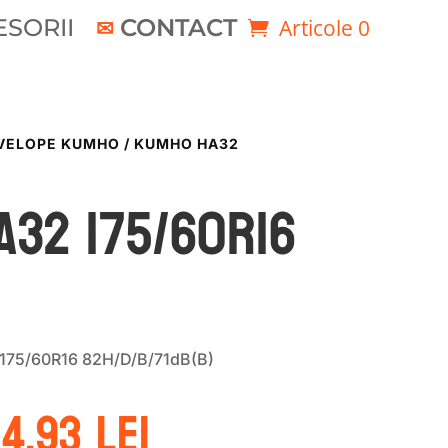
SORII
CONTACT
Articole 0
VELOPE KUMHO
/ KUMHO HA32
A32 175/60R16
175/60R16 82H/D/B/71dB(B)
ețul
Prețul
04.93
lei
ițial
curent