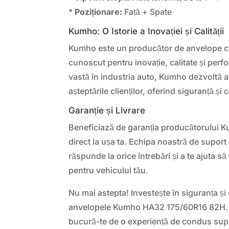
*
Poziționare:
Față + Spate
Kumho: O Istorie a Inovației și Calității
Kumho este un producător de anvelope cu
cunoscut pentru inovație, calitate și per
vastă în industria auto, Kumho dezvoltă
așteptările clienților, oferind siguranță și 
Garanție și Livrare
Beneficiază de garanția producătorului Ku
direct la ușa ta. Echipa noastră de suport
răspunde la orice întrebări și a te ajuta s
pentru vehiculul tău.
Nu mai astepta! Investește în siguranța și
anvelopele Kumho HA32 175/60R16 82H.
bucură-te de o experiență de condus sup