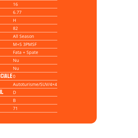
16
6.77
H
82
All Season
M+S 3PMSF
Fata + Spate
Nu
Nu
ciale
0
Autoturisme/SUV/4×4
il
D
B
71