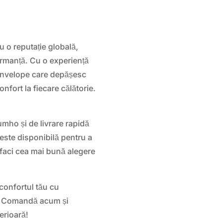
 o reputație globală,
formanță. Cu o experiență
 anvelope care depășesc
confort la fiecare călătorie.
mho și de livrare rapidă
 este disponibilă pentru a
ă faci cea mai bună alegere
 confortul tău cu
 Comandă acum și
erioară!