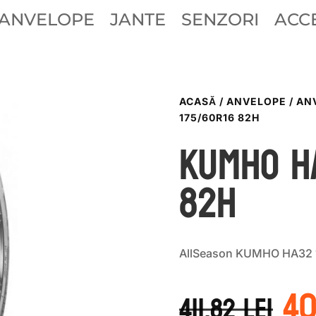
ANVELOPE
JANTE
SENZORI
ACCE
ACASĂ
/
ANVELOPE
/
AN
175/60R16 82H
Kumho H
82H
AllSeason KUMHO HA32 
Pr
4
in
411.82
lei