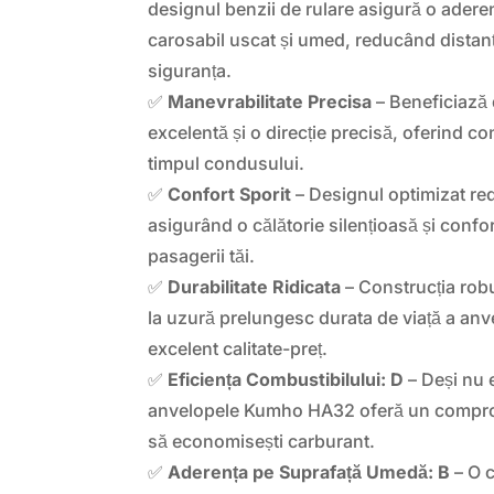
designul benzii de rulare asigură o adere
carosabil uscat și umed, reducând distanț
siguranța.
✅
Manevrabilitate Precisa
– Beneficiază 
excelentă și o direcție precisă, oferind con
timpul condusului.
✅
Confort Sporit
– Designul optimizat re
asigurând o călătorie silențioasă și confor
pasagerii tăi.
✅
Durabilitate Ridicata
– Construcția rob
la uzură prelungesc durata de viață a anv
excelent calitate-preț.
✅
Eficiența Combustibilului: D
– Deși nu 
anvelopele Kumho HA32 oferă un compro
să economisești carburant.
✅
Aderența pe Suprafață Umedă: B
– O c