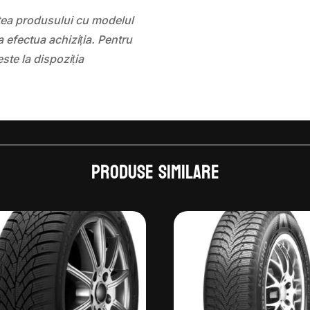
atea produsului cu modelul
 efectua achiziția. Pentru
este la dispoziția
Produse similare