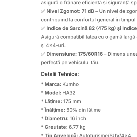
asigură o frânare eficientă și siguranță 
✅
Nivel Zgomot: 71 dB
– Un nivel de zgo
contribuind la confortul general în timpu
✅
Indice de Sarcină 82 (475 kg) și Indic
Asigură compatibilitatea cu o gamă largă
și 4×4-uri.
✅
Dimensiune: 175/60R16
– Dimensiunea 
perfectă pe vehiculul tău.
Detalii Tehnice:
*
Marca:
Kumho
*
Model:
HA32
*
Lățime:
175 mm
*
Înălțime:
60% din lățime
*
Diametru:
16 inch
*
Greutate:
6.77 kg
*
Tip Anvelopă:
Autoturisme/SUV/4×4