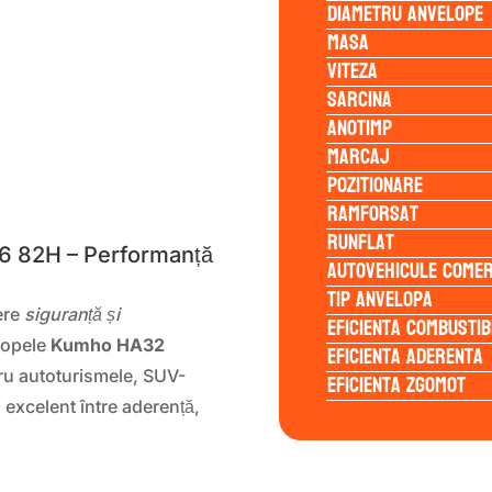
Diametru anvelope
Masa
Viteza
Sarcina
Anotimp
Marcaj
Pozitionare
S
Ramforsat
Runflat
 82H – Performanță
Autovehicule comer
Tip anvelopa
ere
siguranță și
Eficienta Combustib
lopele
Kumho HA32
Eficienta Aderenta
ru autoturismele, SUV-
Eficienta Zgomot
u excelent între aderență,