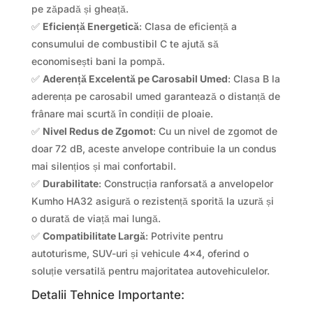
pe zăpadă și gheață.
✅
Eficiență Energetică
: Clasa de eficiență a
consumului de combustibil C te ajută să
economisești bani la pompă.
✅
Aderență Excelentă pe Carosabil Umed
: Clasa B la
aderența pe carosabil umed garantează o distanță de
frânare mai scurtă în condiții de ploaie.
✅
Nivel Redus de Zgomot
: Cu un nivel de zgomot de
doar 72 dB, aceste anvelope contribuie la un condus
mai silențios și mai confortabil.
✅
Durabilitate
: Construcția ranforsată a anvelopelor
Kumho HA32 asigură o rezistență sporită la uzură și
o durată de viață mai lungă.
✅
Compatibilitate Largă
: Potrivite pentru
autoturisme, SUV-uri și vehicule 4×4, oferind o
soluție versatilă pentru majoritatea autovehiculelor.
Detalii Tehnice Importante: