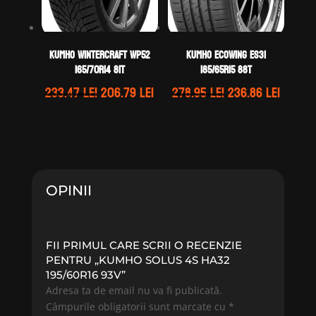
Kumho WINTERCRAFT WP52
Kumho ECOWING ES31
165/70R14 81T
185/65R15 88T
Prețul
Prețul
Prețul
Prețul
233.47
lei
206.79
lei
278.95
lei
236.86
lei
inițial
curent
inițial
curen
a
este:
a
este:
fost:
206.79 lei.
fost:
236.86 
233.47 lei.
278.95 lei.
OPINII
FII PRIMUL CARE SCRII O RECENZIE
PENTRU „KUMHO SOLUS 4S HA32
195/60R16 93V”
Adresa ta de email nu va fi publicată.
Câmpurile obligatorii sunt marcate cu
*