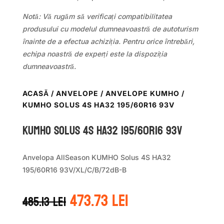
Notă: Vă rugăm să verificați compatibilitatea
produsului cu modelul dumneavoastră de autoturism
înainte de a efectua achiziția. Pentru orice întrebări,
echipa noastră de experți este la dispoziția
dumneavoastră.
ACASĂ
/
ANVELOPE
/
ANVELOPE KUMHO
/
KUMHO SOLUS 4S HA32 195/60R16 93V
Kumho SOLUS 4S HA32 195/60R16 93V
Anvelopa AllSeason KUMHO Solus 4S HA32
195/60R16 93V/XL/C/B/72dB-B
Prețul
Prețul
473.73
lei
485.13
lei
inițial
curent
a
este: