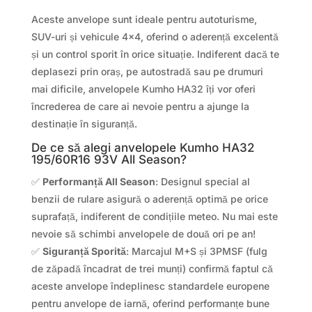
Aceste anvelope sunt ideale pentru autoturisme,
SUV-uri și vehicule 4×4, oferind o aderență excelentă
și un control sporit în orice situație. Indiferent dacă te
deplasezi prin oraș, pe autostradă sau pe drumuri
mai dificile, anvelopele Kumho HA32 îți vor oferi
încrederea de care ai nevoie pentru a ajunge la
destinație în siguranță.
De ce să alegi anvelopele Kumho HA32
195/60R16 93V All Season?
✅
Performanță All Season
: Designul special al
benzii de rulare asigură o aderență optimă pe orice
suprafață, indiferent de condițiile meteo. Nu mai este
nevoie să schimbi anvelopele de două ori pe an!
✅
Siguranță Sporită
: Marcajul M+S și 3PMSF (fulg
de zăpadă încadrat de trei munți) confirmă faptul că
aceste anvelope îndeplinesc standardele europene
pentru anvelope de iarnă, oferind performanțe bune