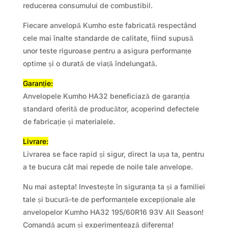
reducerea consumului de combustibil.
Fiecare anvelopă Kumho este fabricată respectând
cele mai înalte standarde de calitate, fiind supusă
unor teste riguroase pentru a asigura performanțe
optime și o durată de viață îndelungată.
Garanție:
Anvelopele Kumho HA32 beneficiază de garanția
standard oferită de producător, acoperind defectele
de fabricație și materialele.
Livrare:
Livrarea se face rapid și sigur, direct la ușa ta, pentru
a te bucura cât mai repede de noile tale anvelope.
Nu mai astepta! Investește în siguranța ta și a familiei
tale și bucură-te de performanțele excepționale ale
anvelopelor Kumho HA32 195/60R16 93V All Season!
Comandă acum și experimentează diferența!