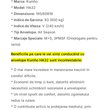
*
Marca
: Kumho
*
Model
: HA32
*
Dimensiune
: 195/60R16
*
Indice de Sarcina
: 93 (650 kg)
*
Indice de Viteza
: V (240 km/h)
*
Tip Anvelopa
: All Season
*
Marcaje Speciale
: M+S, 3PMSF (Omologate pentru
iarnă)
Beneficiile pe care le vei simți conducând cu
anvelope Kumho HA32 sunt incontestabile:
* O mai mare încredere în manevrarea mașinii în
condiții dificile.
* Economii de timp și bani, datorită eliminării
necesității schimbării sezoniere a anvelopelor.
* Un nivel sporit de confort, datorită zgomotului
redus la rulare.
* O contribuție activă la protejarea mediului, prin