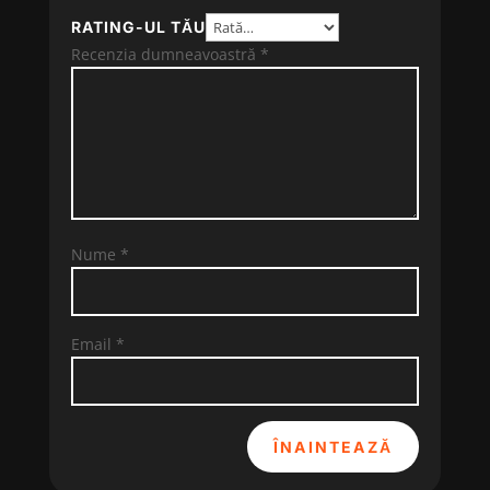
RATING-UL TĂU
Recenzia dumneavoastră
*
Nume
*
Email
*
ÎNAINTEAZĂ