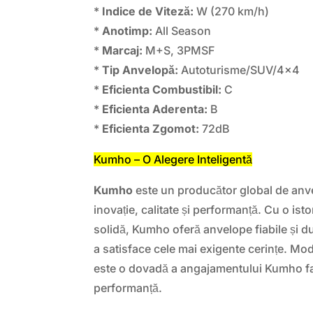
*
Indice de Viteză:
W (270 km/h)
*
Anotimp:
All Season
*
Marcaj:
M+S, 3PMSF
*
Tip Anvelopă:
Autoturisme/SUV/4×4
*
Eficienta Combustibil:
C
*
Eficienta Aderenta:
B
*
Eficienta Zgomot:
72dB
Kumho – O Alegere Inteligentă
Kumho
este un producător global de anv
inovație, calitate și performanță. Cu o isto
solidă, Kumho oferă anvelope fiabile și d
a satisface cele mai exigente cerințe. M
este o dovadă a angajamentului Kumho faț
performanță.