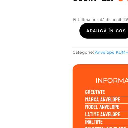
a
f
63
🚨 Ultima bucată disponibilă
Cantitate
ADAUGĂ ÎN COȘ
Kumho
SOLUS
4S
Categorie:
Anvelope KUM
HA32+
225/45R18
95W
INFORMA
Greutate
Marca anvelope
Model anvelope
Latime anvelope
Inaltime