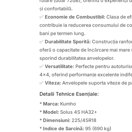
rulare (doar 72dB), oferind o experiență 
și confortabilă.
✅
Economie de Combustibil:
Clasa de ef
contribuie la reducerea consumului de c
bani pe termen lung.
✅
Durabilitate Sporită:
Construcția ranfor
oferă o capacitate de încărcare mai mare 
sporind durabilitatea anvelopelor.
✅
Versatilitate:
Perfecte pentru autoturis
4×4, oferind performanțe excelente indife
✅
Viteza:
Anvelopele suporta viteze de p
Detalii Tehnice Esențiale:
*
Marca:
Kumho
*
Model:
Solus 4S HA32+
*
Dimensiuni:
225/45R18
*
Indice de Sarcină:
95 (690 kg)