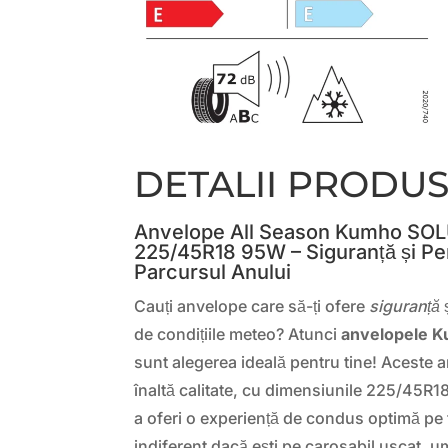
DETALII PRODU
Anvelope All Season Kumho SO
225/45R18 95W – Siguranță și Pe
Parcursul Anului
Cauți anvelope care să-ți ofere
siguranță
de condițiile meteo? Atunci
anvelopele 
sunt alegerea ideală pentru tine! Aceste
înaltă calitate, cu dimensiunile 225/45R
a oferi o experiență de condus optimă pe 
indiferent dacă ești pe carosabil uscat, 