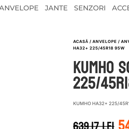
ANVELOPE
JANTE
SENZORI
ACCE
ACASĂ
/
ANVELOPE
/
AN
HA32+ 225/45R18 95W
Kumho S
225/45R
KUMHO HA32+ 225/45R1
P
5
in
639.17
lei