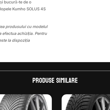
 și bucură-te de o
velopele Kumho SOLUS 4S
atea produsului cu modelul
 efectua achiziția. Pentru
este la dispoziția
Produse similare