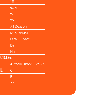
18
9.74
W
95
All Season
M+S 3PMSF
Fata + Spate
Da
Nu
ciale
0
Autoturisme/SUV/4×4
il
C
B
72