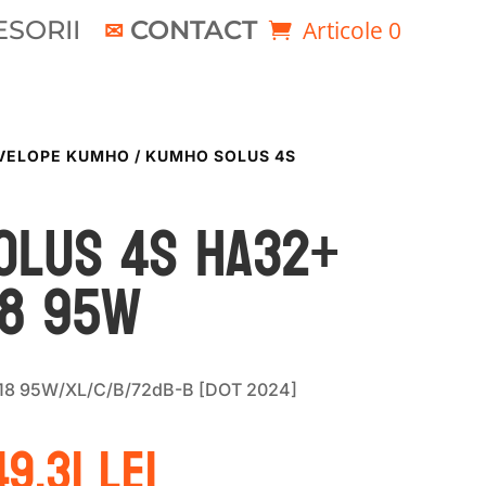
SORII
CONTACT
Articole 0
VELOPE KUMHO
/ KUMHO SOLUS 4S
OLUS 4S HA32+
18 95W
8 95W/XL/C/B/72dB-B [DOT 2024]
rețul
Prețul
49.31
lei
ițial
curent