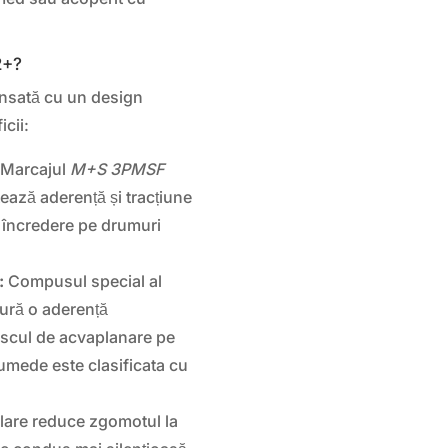
2+?
nsată cu un design
icii:
Marcajul
M+S 3PMSF
ază aderență și tracțiune
ți încredere pe drumuri
:
Compusul special al
gură o aderență
riscul de acvaplanare pe
umede este clasificata cu
lare reduce zgomotul la