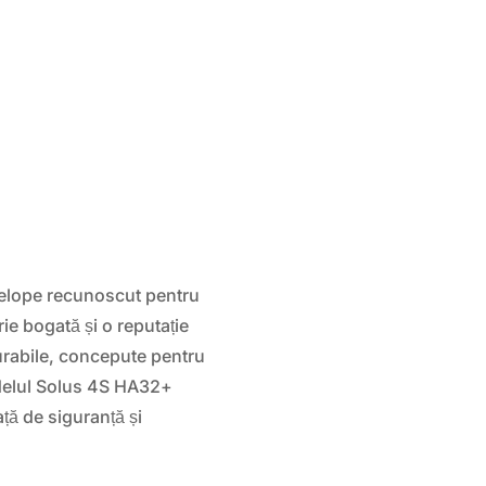
elope recunoscut pentru
rie bogată și o reputație
urabile, concepute pentru
odelul Solus 4S HA32+
ă de siguranță și