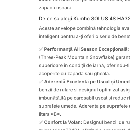
zăpadă ușoară.
De ce să alegi Kumho SOLUS 4S HA3
Aceste anvelope combină tehnologia ava
inteligent pentru a-ți oferi o serie de benef
✅
Performanță All Season Excepțională:
(Three-Peak Mountain Snowflake) garante
superioare în condiții de iarnă, oferindu-
acoperite cu zăpadă sau gheață.
✅
Aderență Excelentă pe Uscat și Umed
benzii de rulare și designul optimizat asi
îmbunătățită pe carosabil uscat și reduc 
suprafețe umede. Aderenta pe suprafete 
litera *B*.
✅
Confort la Volan:
Designul benzii de ru