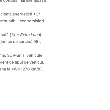
de condus mai silențioasă
iciență energetică *C*
ombustibil, economisind
sată (
XL – Extra Load
)
(indice de sarcină 95),
me, SUV-uri și vehicule
rent de tipul de vehicul.
ana la *W* (270 km/h).