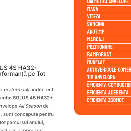
Diametru anvelope
Masa
Viteza
Sarcina
Anotimp
Marcaj
Pozitionare
S
Ramforsat
Runflat
LUS 4S HA32+
Autovehicule comer
rformanță pe Tot
Tip anvelopa
Eficienta Combustib
și
performanță
indiferent
Eficienta Aderenta
Kumho SOLUS 4S HA32+
Eficienta Zgomot
 anvelope
All Season
de
18, sunt concepute pentru
tot parcursul anului,
umed sau acoperit cu