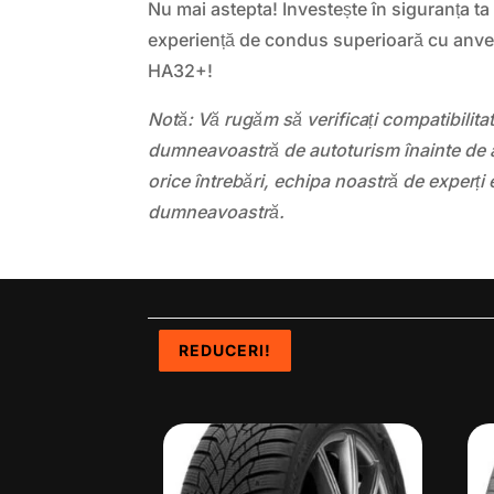
Nu mai astepta! Investește în siguranța ta
experiență de condus superioară cu an
HA32+!
Notă: Vă rugăm să verificați compatibilit
dumneavoastră de autoturism înainte de a
orice întrebări, echipa noastră de experți 
dumneavoastră.
REDUCERI!
REDUCERI!
REDUCERI!
REDUCERI!