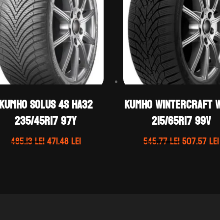
Kumho SOLUS 4S HA32
Kumho WINTERCRAFT 
235/45R17 97Y
215/65R17 99V
Prețul
Prețul
Prețul
485.13
lei
471.48
lei
545.77
lei
507.57
lei
inițial
curent
inițial
a
este:
a
fost:
471.48 lei.
fost:
485.13 lei.
545.77 lei.