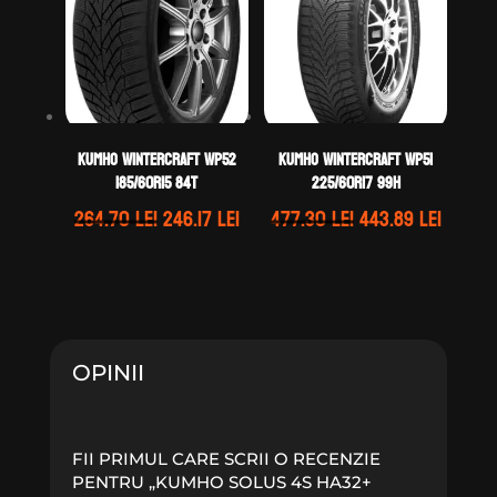
Kumho WINTERCRAFT WP52
Kumho WINTERCRAFT WP51
185/60R15 84T
225/60R17 99H
Prețul
Prețul
Prețul
Prețul
264.70
lei
246.17
lei
477.30
lei
443.89
lei
inițial
curent
inițial
curen
a
este:
a
este:
fost:
246.17 lei.
fost:
443.89 
264.70 lei.
477.30 lei.
OPINII
FII PRIMUL CARE SCRII O RECENZIE
PENTRU „KUMHO SOLUS 4S HA32+