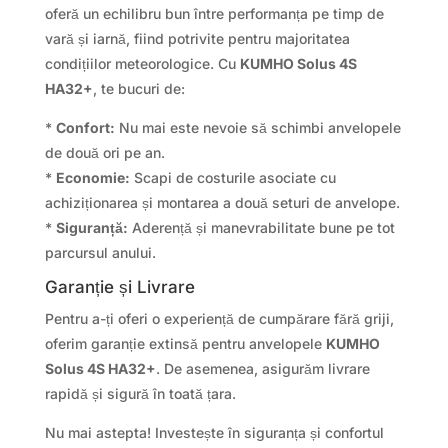
oferă un echilibru bun între performanța pe timp de
vară și iarnă, fiind potrivite pentru majoritatea
condițiilor meteorologice. Cu
KUMHO Solus 4S
HA32+
, te bucuri de:
*
Confort:
Nu mai este nevoie să schimbi anvelopele
de două ori pe an.
*
Economie:
Scapi de costurile asociate cu
achiziționarea și montarea a două seturi de anvelope.
*
Siguranță:
Aderență și manevrabilitate bune pe tot
parcursul anului.
Garanție și Livrare
Pentru a-ți oferi o experiență de cumpărare fără griji,
oferim garanție extinsă pentru anvelopele
KUMHO
Solus 4S HA32+
. De asemenea, asigurăm livrare
rapidă și sigură în toată țara.
Nu mai astepta! Investește în siguranța și confortul