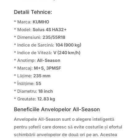
Detalii Tehnice:
* Marca:
KUMHO
* Model:
Solus 4S HA32+
* Dimensiuni:
235/55R18
* Indice de Sarcină:
104 (900 kg)
* Indice de Viteză:
V (240 km/h)
* Anotimp:
All-Season
* Marcaj:
M+S, 3PMSF
* Lățime:
235 mm
* Înălțime:
55
* Diametru:
18 inch
* Greutate:
12.83 kg
Beneficiile Anvelopelor All-Season
Anvelopele All-Season sunt o alegere inteligentă
pentru șoferii care doresc să evite costurile și efortul
schimbării anvelopelor de două ori pe an. Acestea