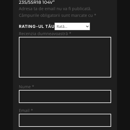
235/55R18 104V”
Adresa ta de email nu va fi publicată.
Câmpurile obligatorii sunt marcate cu
*
RATING-UL TĂU
Recenzia dumneavoastră
*
Nume
*
Email
*