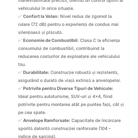
manevrabilitate precisă, oferind un control optim al
vehiculului în orice situație.
✅
Confort la Volan:
Nivel redus de zgomot la
rulare (72 dB) pentru o experiență de condus mai
silențioasă și plăcută.
✅
Economie de Combustibil:
Clasa C la eficiența
consumului de combustibil, contribuind la
reducerea costurilor de exploatare ale vehiculului
tău.
✅
Durabilitate:
Construcție robustă și rezistentă,
asigurând o durată de viață extinsă a anvelopelor.
✅
Potrivite pentru Diverse Tipuri de Vehicule:
Ideal pentru autoturisme, SUV-uri și 4×4, fiind
potrivite pentru montarea atât pe puntea față, cât și
pe cea spate.
✅
Anvelope Ramforsate:
Capacitate de încărcare
sporită datorită construcției ranforsate (104 –
indice de sarcină).