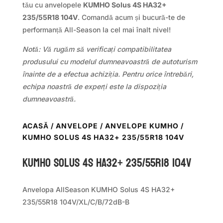
tău cu anvelopele
KUMHO Solus 4S HA32+
235/55R18 104V
. Comandă acum și bucură-te de
performanță All-Season la cel mai înalt nivel!
Notă: Vă rugăm să verificați compatibilitatea
produsului cu modelul dumneavoastră de autoturism
înainte de a efectua achiziția. Pentru orice întrebări,
echipa noastră de experți este la dispoziția
dumneavoastră.
ACASĂ
/
ANVELOPE
/
ANVELOPE KUMHO
/
KUMHO SOLUS 4S HA32+ 235/55R18 104V
Kumho SOLUS 4S HA32+ 235/55R18 104V
Anvelopa AllSeason KUMHO Solus 4S HA32+
235/55R18 104V/XL/C/B/72dB-B