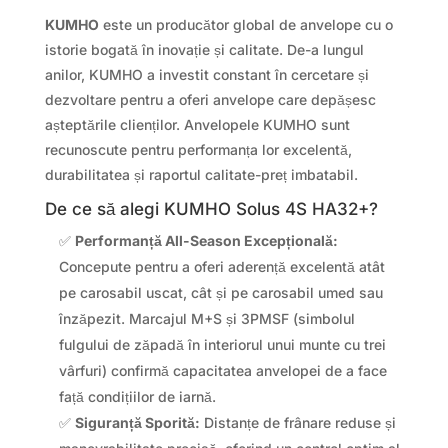
KUMHO
este un producător global de anvelope cu o
istorie bogată în inovație și calitate. De-a lungul
anilor, KUMHO a investit constant în cercetare și
dezvoltare pentru a oferi anvelope care depășesc
așteptările clienților. Anvelopele KUMHO sunt
recunoscute pentru performanța lor excelentă,
durabilitatea și raportul calitate-preț imbatabil.
De ce să alegi KUMHO Solus 4S HA32+?
✅
Performanță All-Season Excepțională:
Concepute pentru a oferi aderență excelentă atât
pe carosabil uscat, cât și pe carosabil umed sau
înzăpezit. Marcajul M+S și 3PMSF (simbolul
fulgului de zăpadă în interiorul unui munte cu trei
vârfuri) confirmă capacitatea anvelopei de a face
față condițiilor de iarnă.
✅
Siguranță Sporită:
Distanțe de frânare reduse și