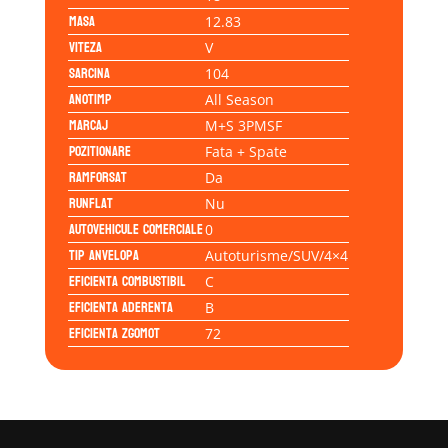
Masa
12.83
Viteza
V
Sarcina
104
Anotimp
All Season
Marcaj
M+S 3PMSF
Pozitionare
Fata + Spate
Ramforsat
Da
Runflat
Nu
Autovehicule comerciale
0
Tip anvelopa
Autoturisme/SUV/4×4
Eficienta Combustibil
C
Eficienta Aderenta
B
Eficienta Zgomot
72