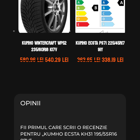
Kumho WINTERCRAFT WP52
Kumho ECSTA PS71 225/45R17
235/60R18 107V
91Y
Prețul
Prețul
Prețul
Prețul
580.96
lei
540.29
lei
363.65
lei
338.19
lei
inițial
curent
inițial
curent
a
este:
a
este:
fost:
540.29 lei.
fost:
338.19 l
580.96 lei.
363.65 lei.
OPINII
FII PRIMUL CARE SCRII O RECENZIE
PENTRU „KUMHO ECSTA KH31 195/55R16