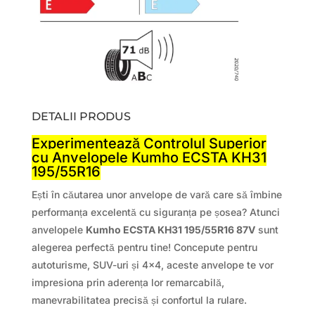
DETALII PRODUS
Experimentează Controlul Superior
cu Anvelopele Kumho ECSTA KH31
195/55R16
Ești în căutarea unor anvelope de vară care să îmbine
performanța excelentă cu siguranța pe șosea? Atunci
anvelopele
Kumho ECSTA KH31 195/55R16 87V
sunt
alegerea perfectă pentru tine! Concepute pentru
autoturisme, SUV-uri și 4×4, aceste anvelope te vor
impresiona prin aderența lor remarcabilă,
manevrabilitatea precisă și confortul la rulare.