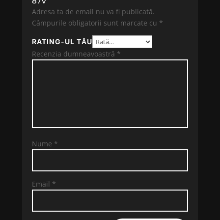
87V”
Adresa ta de email nu va fi publicată.
Câmpurile obligatorii sunt marcate cu
*
RATING-UL TĂU
Recenzia dumneavoastră
*
Nume
*
Email
*