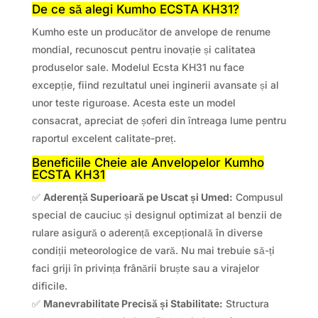
De ce să alegi Kumho ECSTA KH31?
Kumho este un producător de anvelope de renume
mondial, recunoscut pentru inovație și calitatea
produselor sale. Modelul Ecsta KH31 nu face
excepție, fiind rezultatul unei inginerii avansate și al
unor teste riguroase. Acesta este un model
consacrat, apreciat de șoferi din întreaga lume pentru
raportul excelent calitate-preț.
Beneficiile Cheie ale Anvelopelor Kumho
ECSTA KH31
✅
Aderență Superioară pe Uscat și Umed:
Compusul
special de cauciuc și designul optimizat al benzii de
rulare asigură o aderență excepțională în diverse
condiții meteorologice de vară. Nu mai trebuie să-ți
faci griji în privința frânării bruște sau a virajelor
dificile.
✅
Manevrabilitate Precisă și Stabilitate:
Structura