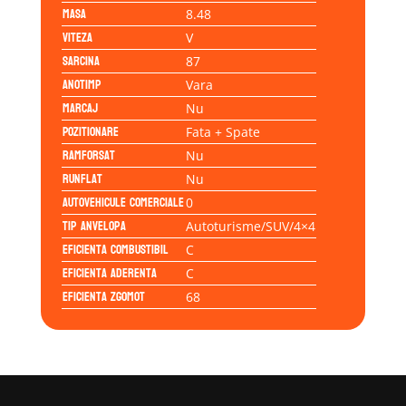
Masa
8.48
Viteza
V
Sarcina
87
Anotimp
Vara
Marcaj
Nu
Pozitionare
Fata + Spate
Ramforsat
Nu
Runflat
Nu
Autovehicule comerciale
0
Tip anvelopa
Autoturisme/SUV/4×4
Eficienta Combustibil
C
Eficienta Aderenta
C
Eficienta Zgomot
68