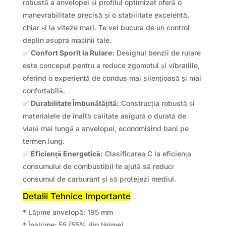
robustă a anvelopei și profilul optimizat oferă o
manevrabilitate precisă și o stabilitate excelentă,
chiar și la viteze mari. Te vei bucura de un control
deplin asupra mașinii tale.
✅
Confort Sporit la Rulare:
Designul benzii de rulare
este conceput pentru a reduce zgomotul și vibrațiile,
oferind o experiență de condus mai silențioasă și mai
confortabilă.
✅
Durabilitate Îmbunătățită:
Construcția robustă și
materialele de înaltă calitate asigură o durată de
viață mai lungă a anvelopei, economisind bani pe
termen lung.
✅
Eficiență Energetică:
Clasificarea C la eficiența
consumului de combustibil te ajută să reduci
consumul de carburant și să protejezi mediul.
Detalii Tehnice Importante
* Lățime anvelopă: 195 mm
* Înălțime: 55 (55% din lățime)